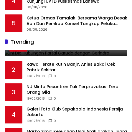
4
Kunjungi UPTD Puskesmas Lahewa
06/08/2026
Ketua Ormas Tamalaki Bersama Warga Desak
5
Aph Dan Pemkab Konsel Tangkap Pelaku
Angkut Cangkang Sawit Overload, Truk PT KAP
06/08/2026
Melintas Jalan Umum
Ini Dia Hubungan Partai Garuda dengan
Trending
1
Gerindra
19/02/2018
0
Rawa Terate Rutin Banjir, Anies Bakal Cek
2
Pabrik Sekitar
19/02/2018
0
NU Minta Pesantren Tak Terprovokasi Teror
3
Orang Gila
19/02/2018
0
Galeri Foto Klub Sepakbola Indonesia Persija
4
Jakarta
19/02/2018
0
Marko Simic Kelelahan Usai Arak arakan Juara