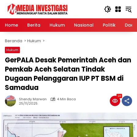
Langsung
ke
konten
Home
Berita
Hukum
Nasional
Politik
Daer
Beranda
Hukum
Hukum
GerPALA Desak Pemerintah Aceh dan
Pemkab Aceh Selatan Tindak
Dugaan Pelanggaran IUP PT BSM di
Samadua
98
Shendy Marwan
4 Min Baca
25/11/2025