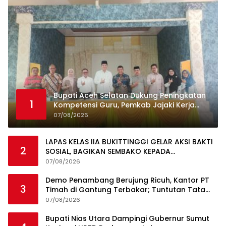
Bupati Aceh Selatan Dukung Peningkatan
1
Kompetensi Guru, Pemkab Jajaki Kerja
Sama dengan Pascasarjana USK
07/08/2026
LAPAS KELAS IIA BUKITTINGGI GELAR AKSI BAKTI
2
SOSIAL, BAGIKAN SEMBAKO KEPADA
MASYARAKAT SEKITAR
07/08/2026
Demo Penambang Berujung Ricuh, Kantor PT
3
Timah di Gantung Terbakar; Tuntutan Tata
Niaga Timah Jadi Sorotan
07/08/2026
Bupati Nias Utara Dampingi Gubernur Sumut