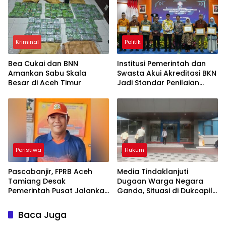
Kriminal
Politik
Bea Cukai dan BNN
Institusi Pemerintah dan
Amankan Sabu Skala
Swasta Akui Akreditasi BKN
Besar di Aceh Timur
Jadi Standar Penilaian
Kompetensi ASN Nasional
Peristiwa
Hukum
Pascabanjir, FPRB Aceh
Media Tindaklanjuti
Tamiang Desak
Dugaan Warga Negara
Pemerintah Pusat Jalankan
Ganda, Situasi di Dukcapil
Program Padat Karya
Jadi Sorotan
Bersihkan Lingkungan
Baca Juga