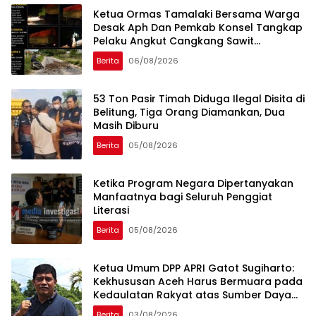
Ketua Ormas Tamalaki Bersama Warga
Desak Aph Dan Pemkab Konsel Tangkap
Pelaku Angkut Cangkang Sawit
Overload, Truk PT KAP Melintas Jalan
Berita
06/08/2026
Umum
53 Ton Pasir Timah Diduga Ilegal Disita di
Belitung, Tiga Orang Diamankan, Dua
Masih Diburu
Berita
05/08/2026
Ketika Program Negara Dipertanyakan
Manfaatnya bagi Seluruh Penggiat
Literasi
Berita
05/08/2026
Ketua Umum DPP APRI Gatot Sugiharto:
Kekhususan Aceh Harus Bermuara pada
Kedaulatan Rakyat atas Sumber Daya
Alam
Berita
03/08/2026