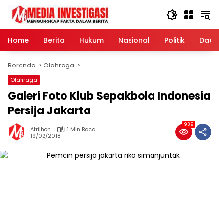
Langsung
ke
konten
Home
Berita
Hukum
Nasional
Politik
Daer
Beranda
Olahraga
Olahraga
Galeri Foto Klub Sepakbola Indonesia
Persija Jakarta
939
Atrijhon
1 Min Baca
19/02/2018