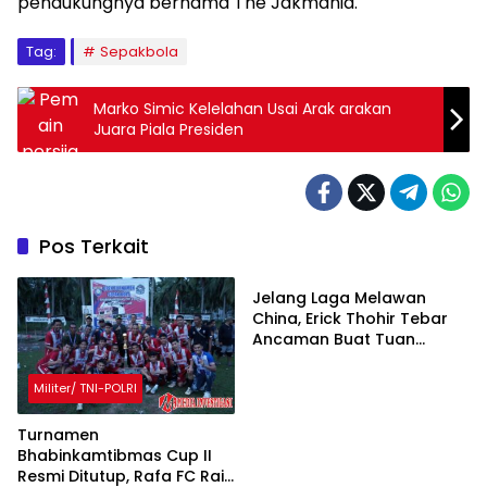
pendukungnya bernama The Jakmania.
Tag:
Sepakbola
Marko Simic Kelelahan Usai Arak arakan
Juara Piala Presiden
Pos Terkait
Internasional
Jelang Laga Melawan
China, Erick Thohir Tebar
Ancaman Buat Tuan
Rumah yang Kerjai Timnas
Militer/ TNI-POLRI
Turnamen
Bhabinkamtibmas Cup II
Resmi Ditutup, Rafa FC Raih
Olahraga
Berita