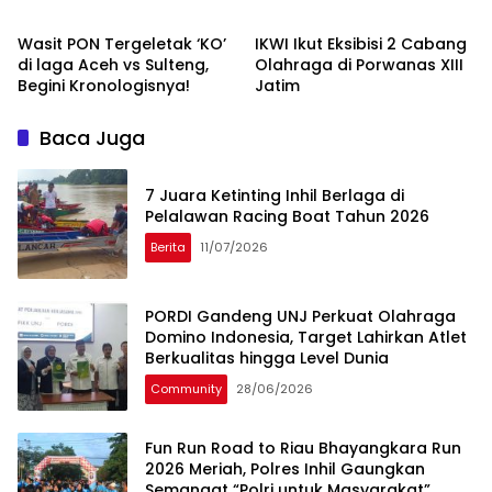
Gelar Juara
Wasit PON Tergeletak ‘KO’
IKWI Ikut Eksibisi 2 Cabang
di laga Aceh vs Sulteng,
Olahraga di Porwanas XIII
Begini Kronologisnya!
Jatim
Baca Juga
7 Juara Ketinting Inhil Berlaga di
Pelalawan Racing Boat Tahun 2026
Berita
11/07/2026
PORDI Gandeng UNJ Perkuat Olahraga
Domino Indonesia, Target Lahirkan Atlet
Berkualitas hingga Level Dunia
Community
28/06/2026
Fun Run Road to Riau Bhayangkara Run
2026 Meriah, Polres Inhil Gaungkan
Semangat “Polri untuk Masyarakat”