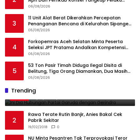
Aph Dan Pemkab Konsel Tangkap Pelaku
Angkut Cangkang Sawit Overload, Truk PT KAP
06/08/2026
Melintas Jalan Umum
11 Unit Alat Berat Dikerahkan Percepatan
3
Penanganan Bencana di Kelurahan Sipange
Kecamatan Tukka
05/08/2026
Forkopemras Aceh Selatan Minta Peserta
4
Seleksi JPT Pratama Andalkan Kompetensi
dan Integritas, Bukan Kedekatan
05/08/2026
53 Ton Pasir Timah Diduga Ilegal Disita di
5
Belitung, Tiga Orang Diamankan, Dua Masih
Diburu
05/08/2026
Ini Dia Hubungan Partai Garuda dengan
Trending
1
Gerindra
19/02/2018
0
Rawa Terate Rutin Banjir, Anies Bakal Cek
2
Pabrik Sekitar
19/02/2018
0
NU Minta Pesantren Tak Terprovokasi Teror