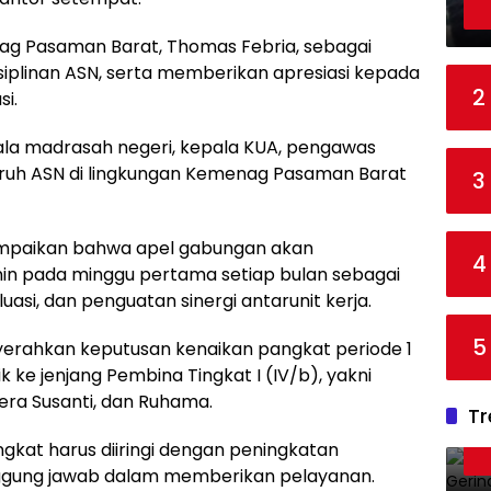
ag Pasaman Barat, Thomas Febria, sebagai
iplinan ASN, serta memberikan apresiasi kepada
2
i.
pala madrasah negeri, kepala KUA, pengawas
uruh ASN di lingkungan Kemenag Pasaman Barat
3
paikan bahwa apel gabungan akan
4
enin pada minggu pertama setiap bulan sebagai
asi, dan penguatan sinergi antarunit kerja.
5
erahkan keputusan kenaikan pangkat periode 1
 ke jenjang Pembina Tingkat I (IV/b), yakni
, Fera Susanti, dan Ruhama.
Tr
kat harus diiringi dengan peningkatan
anggung jawab dalam memberikan pelayanan.