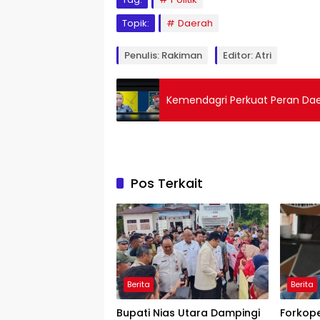
Topik:
Daerah
Penulis: Rakiman
Editor: Atri
Kemendagri Perkuat Peran Daer
Pos Terkait
Berita
Berita
Bupati Nias Utara Dampingi
Forkop