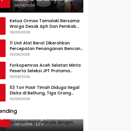
UPTD Puskesmas Lahewa
06/08/2026
Ketua Ormas Tamalaki Bersama
Warga Desak Aph Dan Pemkab
Konsel Tangkap Pelaku Angkut
06/08/2026
Cangkang Sawit Overload, Truk
PT KAP Melintas Jalan Umum
11 Unit Alat Berat Dikerahkan
Percepatan Penanganan Bencana
di Kelurahan Sipange Kecamatan
05/08/2026
Tukka
Forkopemras Aceh Selatan Minta
Peserta Seleksi JPT Pratama
Andalkan Kompetensi dan
05/08/2026
Integritas, Bukan Kedekatan
53 Ton Pasir Timah Diduga Ilegal
Disita di Belitung, Tiga Orang
Diamankan, Dua Masih Diburu
05/08/2026
ending
Ini Dia Hubungan Partai
1
Garuda dengan Gerindra
19/02/2018
0