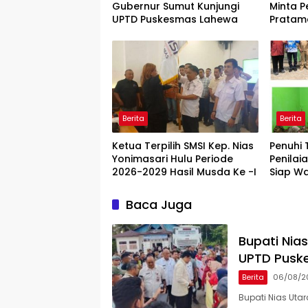
Gubernur Sumut Kunjungi
Minta P
UPTD Puskesmas Lahewa
Pratam
Kompete
Bukan 
Berita
Berita
Ketua Terpilih SMSI Kep. Nias
Penuhi 
Yonimasari Hulu Periode
Penilai
2026-2029 Hasil Musda Ke -I
Siap W
Ajang D
2026
Baca Juga
Bupati Nia
UPTD Pusk
Berita
06/08/2
Bupati Nias Uta