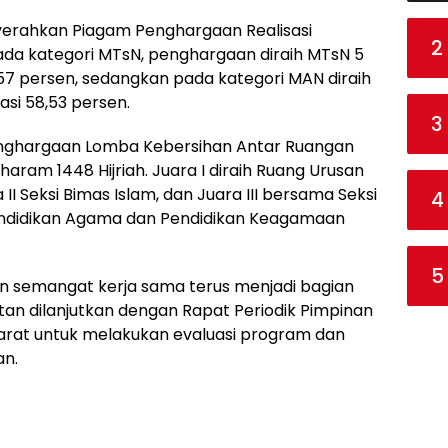
erahkan Piagam Penghargaan Realisasi
2
ada kategori MTsN, penghargaan diraih MTsN 5
57 persen, sedangkan pada kategori MAN diraih
si 58,53 persen.
3
 Penghargaan Lomba Kebersihan Antar Ruangan
aram 1448 Hijriah. Juara I diraih Ruang Urusan
I Seksi Bimas Islam, dan Juara III bersama Seksi
4
endidikan Agama dan Pendidikan Keagamaan
5
 semangat kerja sama terus menjadi bagian
iatan dilanjutkan dengan Rapat Periodik Pimpinan
rat untuk melakukan evaluasi program dan
an.