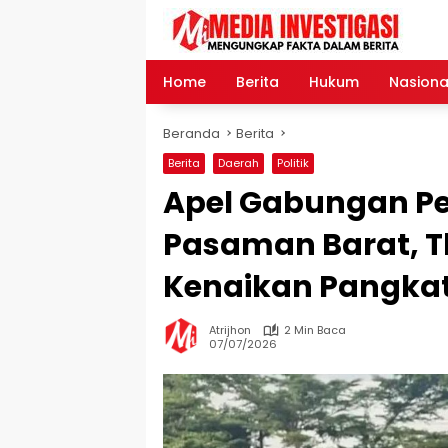
Langsung
ke
konten
Home
Berita
Hukum
Nasiona
Beranda
Berita
Berita
Daerah
Politik
Apel Gabungan P
Pasaman Barat, T
Kenaikan Pangka
Atrijhon
2 Min Baca
07/07/2026