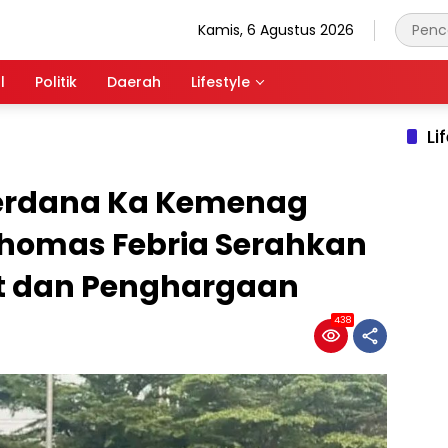
Kamis, 6 Agustus 2026
l
Politik
Daerah
Lifestyle
Li
erdana Ka Kemenag
homas Febria Serahkan
t dan Penghargaan
438