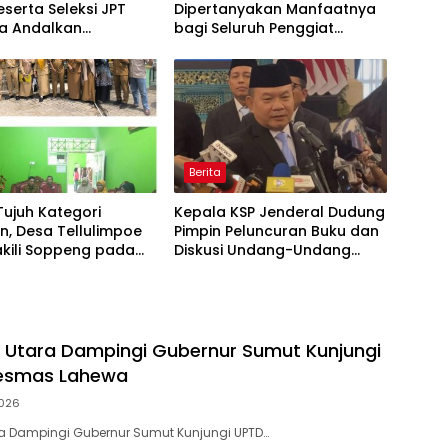
eserta Seleksi JPT
Dipertanyakan Manfaatnya
a Andalkan
bagi Seluruh Penggiat
nsi dan Integritas,
Literasi
Kedekatan
Berita
Tujuh Kategori
Kepala KSP Jenderal Dudung
an, Desa Tellulimpoe
Pimpin Peluncuran Buku dan
akili Soppeng pada
Diskusi Undang-Undang
esa Berkinerja Baik
Perekonomian Nasional
s Utara Dampingi Gubernur Sumut Kunjungi
esmas Lahewa
026
ra Dampingi Gubernur Sumut Kunjungi UPTD…