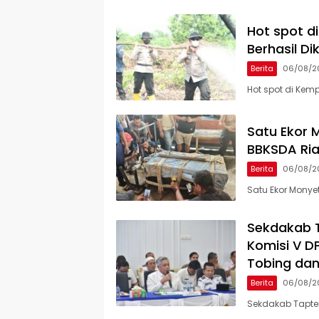
Hot spot d
Berhasil Di
Berita
06/08/2
Hot spot di Kem
Satu Ekor M
BBKSDA Ria
Berita
06/08/2
Satu Ekor Monyet
Sekdakab 
Komisi V D
Tobing dan
Berita
06/08/2
Sekdakab Tapte