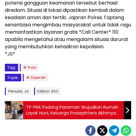
potensi gangguan keamanan tersebut berhasil
diredam. Situasi di lokasi dipastikan kembali dalam
keadaan aman dan tertib. Jajaran Polres Tapteng
senantiasa mengimbau masyarakat untuk tidak ragu
memanfaatkan layanan gratis *Call Center* 110
apabila mengetahui atau mengalami situasi darurat
yang membutuhkan kehadiran kepolisian.
*JS*
Tag:
Polri
Topik:
Daerah
Penulis: Js
Editor: Atri
TP-PKK Padang Pariaman Wujudkan Rumah
Layak Huni, Keluarga Prasejahtera Akhirnya
Miliki Hunian Permanen