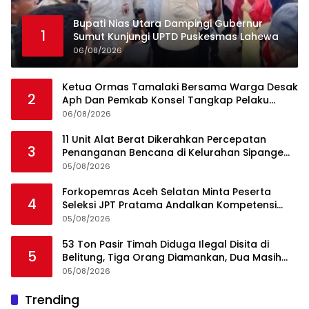
Bupati Nias Utara Dampingi Gubernur
1
Sumut Kunjungi UPTD Puskesmas Lahewa
06/08/2026
Ketua Ormas Tamalaki Bersama Warga Desak
2
Aph Dan Pemkab Konsel Tangkap Pelaku
Angkut Cangkang Sawit Overload, Truk PT KAP
06/08/2026
Melintas Jalan Umum
11 Unit Alat Berat Dikerahkan Percepatan
3
Penanganan Bencana di Kelurahan Sipange
Kecamatan Tukka
05/08/2026
Forkopemras Aceh Selatan Minta Peserta
4
Seleksi JPT Pratama Andalkan Kompetensi
dan Integritas, Bukan Kedekatan
05/08/2026
53 Ton Pasir Timah Diduga Ilegal Disita di
5
Belitung, Tiga Orang Diamankan, Dua Masih
Diburu
05/08/2026
Ini Dia Hubungan Partai Garuda dengan
Trending
1
Gerindra