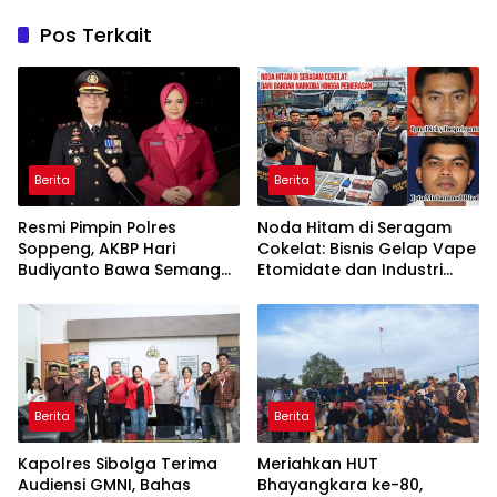
Pos Terkait
Berita
Berita
Resmi Pimpin Polres
Noda Hitam di Seragam
Soppeng, AKBP Hari
Cokelat: Bisnis Gelap Vape
Budiyanto Bawa Semangat
Etomidate dan Industri
Pengabdian dan
Pemerasan di Jantung
Pelayanan Humanis
Kepolisian
Berita
Berita
Kapolres Sibolga Terima
Meriahkan HUT
Audiensi GMNI, Bahas
Bhayangkara ke-80,