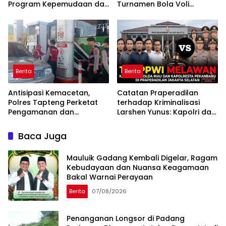
Program Kepemudaan dan
Turnamen Bola Voli
Kamtibmas
Bhayangkara Cup Kuindra
Resmi Ditutup
Berita
Berita
Antisipasi Kemacetan,
Catatan Praperadilan
Polres Tapteng Perketat
terhadap Kriminalisasi
Pengamanan dan
Larshen Yunus: Kapolri dan
Pengaturan Antrean di
Kapolda Riau Sesat Logika
SPBU
Hukum
Baca Juga
Mauluik Gadang Kembali Digelar, Ragam
Kebudayaan dan Nuansa Keagamaan
Bakal Warnai Perayaan
Berita
07/08/2026
Penanganan Longsor di Padang