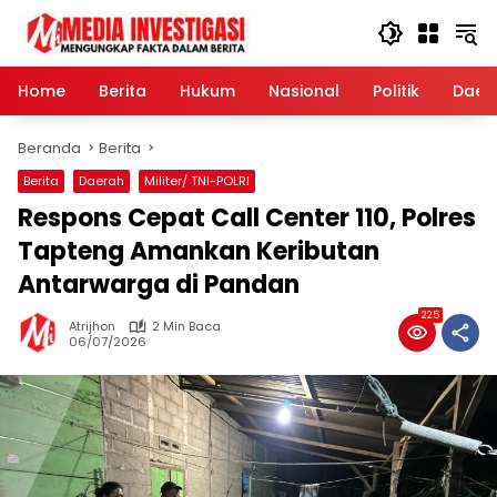
Langsung
ke
konten
Home
Berita
Hukum
Nasional
Politik
Daer
Beranda
Berita
Berita
Daerah
Militer/ TNI-POLRI
Respons Cepat Call Center 110, Polres
Tapteng Amankan Keributan
Antarwarga di Pandan
225
Atrijhon
2 Min Baca
06/07/2026