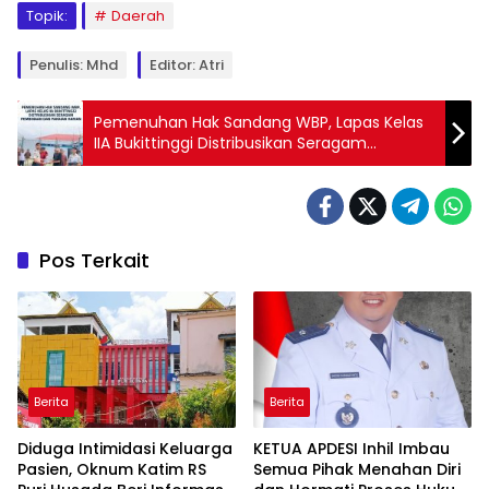
Topik:
Daerah
Penulis: Mhd
Editor: Atri
Pemenuhan Hak Sandang WBP, Lapas Kelas
IIA Bukittinggi Distribusikan Seragam
Pembinaan dan Pakaian Harian
Pos Terkait
Berita
Berita
Diduga Intimidasi Keluarga
KETUA APDESI Inhil Imbau
Pasien, Oknum Katim RS
Semua Pihak Menahan Diri