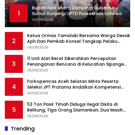
Bupati Nias Utara Dampingi Gubernur
1
Sumut Kunjungi UPTD Puskesmas Lahewa
06/08/2026
Ketua Ormas Tamalaki Bersama Warga Desak
2
Aph Dan Pemkab Konsel Tangkap Pelaku
Angkut Cangkang Sawit Overload, Truk PT KAP
06/08/2026
Melintas Jalan Umum
11 Unit Alat Berat Dikerahkan Percepatan
3
Penanganan Bencana di Kelurahan Sipange
Kecamatan Tukka
05/08/2026
Forkopemras Aceh Selatan Minta Peserta
4
Seleksi JPT Pratama Andalkan Kompetensi
dan Integritas, Bukan Kedekatan
05/08/2026
53 Ton Pasir Timah Diduga Ilegal Disita di
5
Belitung, Tiga Orang Diamankan, Dua Masih
Diburu
05/08/2026
Ini Dia Hubungan Partai Garuda dengan
Trending
1
Gerindra