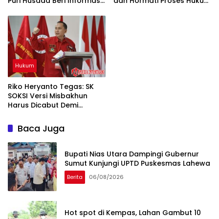
Puri Husada Beri Informasi
dan Hormati Proses Hukum
Menyesatkan Soal BPJS
Pasca-Insiden Kades
Hukum
Riko Heryanto Tegas: SK
SOKSI Versi Misbakhun
Harus Dicabut Demi
Kepastian Hukum
Baca Juga
Bupati Nias Utara Dampingi Gubernur
Sumut Kunjungi UPTD Puskesmas Lahewa
Berita
06/08/2026
Hot spot di Kempas, Lahan Gambut 10