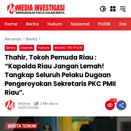
Langsung
ke
konten
Home
Berita
Hukum
Nasional
Politik
Daer
Beranda
Berita
Berita
Daerah
Hukum
Militer/ TNI-POLRI
Thahir, Tokoh Pemuda Riau :
“Kapolda Riau Jangan Lemah!
Tangkap Seluruh Pelaku Dugaan
Pengeroyokan Sekretaris PKC PMII
Riau”.
268
Atrijhon
2 Min Baca
06/07/2026