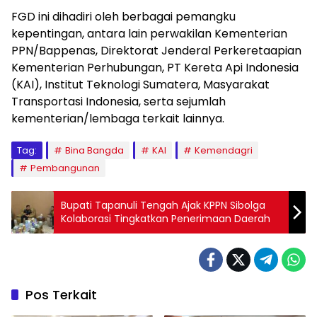
FGD ini dihadiri oleh berbagai pemangku
kepentingan, antara lain perwakilan Kementerian
PPN/Bappenas, Direktorat Jenderal Perkeretaapian
Kementerian Perhubungan, PT Kereta Api Indonesia
(KAI), Institut Teknologi Sumatera, Masyarakat
Transportasi Indonesia, serta sejumlah
kementerian/lembaga terkait lainnya.
Tag:
Bina Bangda
KAI
Kemendagri
Pembangunan
Bupati Tapanuli Tengah Ajak KPPN Sibolga
Kolaborasi Tingkatkan Penerimaan Daerah
Pos Terkait