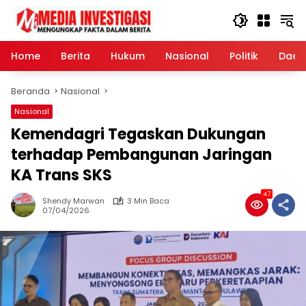
Langsung
ke
konten
Home
Berita
Hukum
Nasional
Politik
Daer
Beranda
Nasional
Nasional
Kemendagri Tegaskan Dukungan
terhadap Pembangunan Jaringan
KA Trans SKS
47
Shendy Marwan
3 Min Baca
07/04/2026