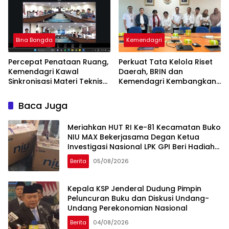
Bina Bangda
Kemendagri
Percepat Penataan Ruang,
Perkuat Tata Kelola Riset
Kemendagri Kawal
Daerah, BRIN dan
Sinkronisasi Materi Teknis
Kemendagri Kembangkan
Perairan Pesisir Provinsi
Hub Inovasi
Papua Barat Daya
Baca Juga
Meriahkan HUT RI Ke-81 Kecamatan Buko
NIU MAX Bekerjasama Degan Ketua
Investigasi Nasional LPK GPI Beri Hadiah
Sponsor Kegiatan Laga Sepak Bola U-
Berita
05/08/2026
45
Kepala KSP Jenderal Dudung Pimpin
Peluncuran Buku dan Diskusi Undang-
Undang Perekonomian Nasional
Berita
04/08/2026