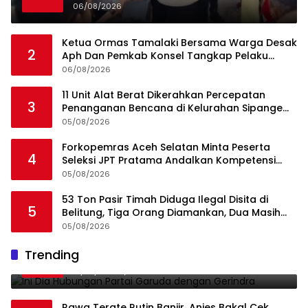
06/08/2026
Ketua Ormas Tamalaki Bersama Warga Desak
2
Aph Dan Pemkab Konsel Tangkap Pelaku
Angkut Cangkang Sawit Overload, Truk PT KAP
06/08/2026
Melintas Jalan Umum
11 Unit Alat Berat Dikerahkan Percepatan
3
Penanganan Bencana di Kelurahan Sipange
Kecamatan Tukka
05/08/2026
Forkopemras Aceh Selatan Minta Peserta
4
Seleksi JPT Pratama Andalkan Kompetensi
dan Integritas, Bukan Kedekatan
05/08/2026
53 Ton Pasir Timah Diduga Ilegal Disita di
5
Belitung, Tiga Orang Diamankan, Dua Masih
Diburu
05/08/2026
Ini Dia Hubungan Partai Garuda dengan
Trending
1
Gerindra
19/02/2018
0
Rawa Terate Rutin Banjir, Anies Bakal Cek