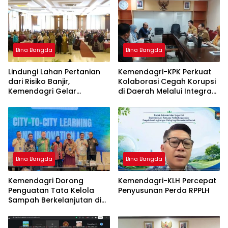
Bina Bangda
Bina Bangda
Lindungi Lahan Pertanian
Kemendagri-KPK Perkuat
dari Risiko Banjir,
Kolaborasi Cegah Korupsi
Kemendagri Gelar
di Daerah Melalui Integrasi
Sosialisasi Penanganan
Data SIPD
Banjir Melalui Program
FMNJP di Brebes
Bina Bangda
Bina Bangda
Kemendagri Dorong
Kemendagri-KLH Percepat
Penguatan Tata Kelola
Penyusunan Perda RPPLH
Sampah Berkelanjutan di
Daerah