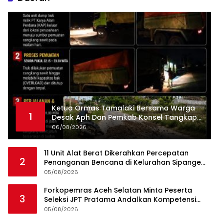
Ketua Ormas Tamalaki Bersama Warga
1
Desak Aph Dan Pemkab Konsel Tangkap
Pelaku Angkut Cangkang Sawit Overload,
06/08/2026
Truk PT KAP Melintas Jalan Umum
11 Unit Alat Berat Dikerahkan Percepatan
2
Penanganan Bencana di Kelurahan Sipange
Kecamatan Tukka
05/08/2026
Forkopemras Aceh Selatan Minta Peserta
3
Seleksi JPT Pratama Andalkan Kompetensi
dan Integritas, Bukan Kedekatan
05/08/2026