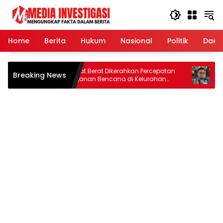
Langsung
ke
konten
Home
Berita
Hukum
Nasional
Politik
Daer
11 Unit Alat Berat Dikerahkan Percepatan
Forkopemra
Breaking News
Penanganan Bencana di Kelurahan
Seleksi JP
Sipange Kecamatan Tukka
Kompetensi
Kedekatan