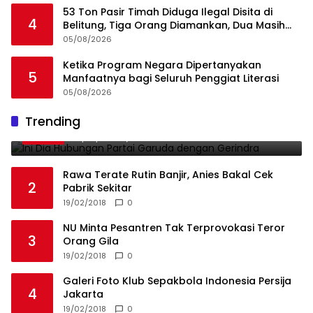
53 Ton Pasir Timah Diduga Ilegal Disita di
4
Belitung, Tiga Orang Diamankan, Dua Masih
Diburu
05/08/2026
Ketika Program Negara Dipertanyakan
5
Manfaatnya bagi Seluruh Penggiat Literasi
05/08/2026
Ini Dia Hubungan Partai Garuda dengan
Trending
1
Gerindra
19/02/2018
0
Rawa Terate Rutin Banjir, Anies Bakal Cek
2
Pabrik Sekitar
19/02/2018
0
NU Minta Pesantren Tak Terprovokasi Teror
3
Orang Gila
19/02/2018
0
Galeri Foto Klub Sepakbola Indonesia Persija
4
Jakarta
19/02/2018
0