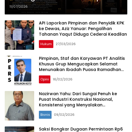
Kuntul Baris”
11/07/2026
API Laporkan Pimpinan dan Penyidik KPK
ke Dewas, Aziz Yanuar: Pengalihan
Tahanan Yaqut Diduga Cederai Keadilan
Hukum
27/03/2026
Pimpinan, Staf dan Karyawan PT Analitis
Khusus Grup Mengucapkan Selamat
Menunaikan Ibadah Puasa Ramadhan
1447 H
Opini
16/02/2026
Nazirwan Yahu: Dari Sungai Penuh ke
Pusat Industri Konstruksi Nasional,
Konsistensi yang Menyalakan
Perusahaan
Bisnis
09/02/2026
Saksi Bongkar Dugaan Permintaan Rp6