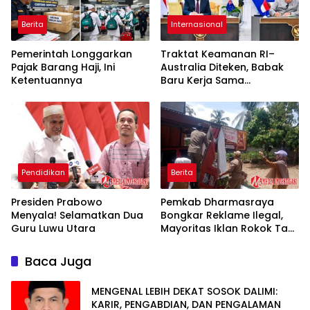
Berita
Internasional
Pemerintah Longgarkan
Traktat Keamanan RI–
Pajak Barang Haji, Ini
Australia Diteken, Babak
Ketentuannya
Baru Kerja Sama
Pertahanan Indo-Pasifik
Pendidikan
Berita
Presiden Prabowo
Pemkab Dharmasraya
Menyala! Selamatkan Dua
Bongkar Reklame Ilegal,
Guru Luwu Utara
Mayoritas Iklan Rokok Tak
Bayar Pajak
Baca Juga
MENGENAL LEBIH DEKAT SOSOK DALIMI:
KARIR, PENGABDIAN, DAN PENGALAMAN