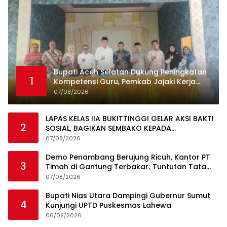
Bupati Aceh Selatan Dukung Peningkatan
1
Kompetensi Guru, Pemkab Jajaki Kerja
Sama dengan Pascasarjana USK
07/08/2026
LAPAS KELAS IIA BUKITTINGGI GELAR AKSI BAKTI
2
SOSIAL, BAGIKAN SEMBAKO KEPADA
MASYARAKAT SEKITAR
07/08/2026
Demo Penambang Berujung Ricuh, Kantor PT
3
Timah di Gantung Terbakar; Tuntutan Tata
Niaga Timah Jadi Sorotan
07/08/2026
Bupati Nias Utara Dampingi Gubernur Sumut
4
Kunjungi UPTD Puskesmas Lahewa
06/08/2026