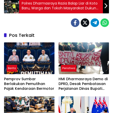
Polres Dharmasraya Razia Balap Liar di Koto
Baru, Warga dan Tokoh Masyarakat Dukung
Penuh
Pos Terkait
Berita
Peristiwa
Pemprov Sumbar
HMI Dharmasraya Demo di
Berlakukan Pemutihan
DPRD, Desak Pembatasan
Pajak Kendaraan Bermotor
Perjalanan Dinas Bupati
dan Wakil Bupati