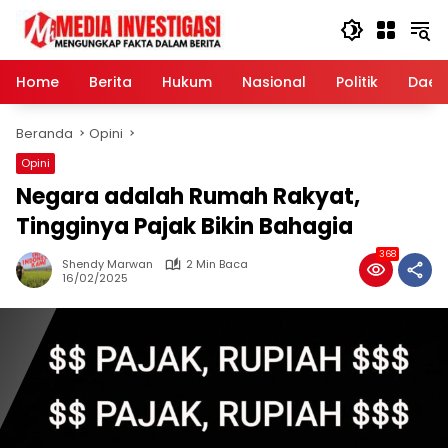
Langsung
ke
konten
Home
Berita
Hukum
Nasional
Politik
Daer
Beranda
Opini
Opini
Negara adalah Rumah Rakyat,
Tingginya Pajak Bikin Bahagia
368
Shendy Marwan
2 Min Baca
16/02/2025