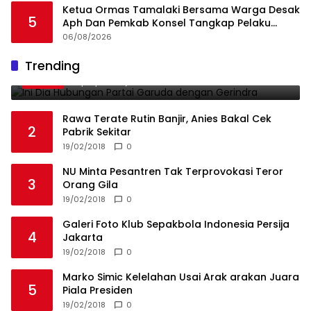
Ketua Ormas Tamalaki Bersama Warga Desak
5
Aph Dan Pemkab Konsel Tangkap Pelaku
Angkut Cangkang Sawit Overload, Truk PT KAP
06/08/2026
Melintas Jalan Umum
Ini Dia Hubungan Partai Garuda dengan
Trending
1
Gerindra
19/02/2018
0
Rawa Terate Rutin Banjir, Anies Bakal Cek
2
Pabrik Sekitar
19/02/2018
0
NU Minta Pesantren Tak Terprovokasi Teror
3
Orang Gila
19/02/2018
0
Galeri Foto Klub Sepakbola Indonesia Persija
4
Jakarta
19/02/2018
0
Marko Simic Kelelahan Usai Arak arakan Juara
5
Piala Presiden
19/02/2018
0