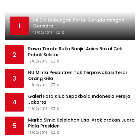
Ini Dia Hubungan Partai Garuda dengan
1
Gerindra
19/02/2018
0
Rawa Terate Rutin Banjir, Anies Bakal Cek
2
Pabrik Sekitar
19/02/2018
0
NU Minta Pesantren Tak Terprovokasi Teror
3
Orang Gila
19/02/2018
0
Galeri Foto Klub Sepakbola Indonesia Persija
4
Jakarta
19/02/2018
0
Marko Simic Kelelahan Usai Arak arakan Juara
5
Piala Presiden
19/02/2018
0