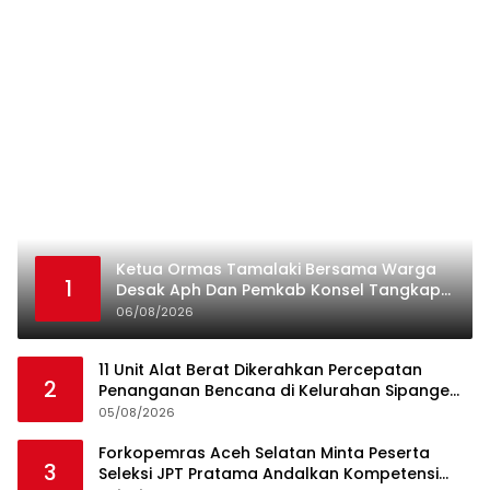
Ketua Ormas Tamalaki Bersama Warga
1
Desak Aph Dan Pemkab Konsel Tangkap
Pelaku Angkut Cangkang Sawit Overload,
06/08/2026
Truk PT KAP Melintas Jalan Umum
11 Unit Alat Berat Dikerahkan Percepatan
2
Penanganan Bencana di Kelurahan Sipange
Kecamatan Tukka
05/08/2026
Forkopemras Aceh Selatan Minta Peserta
3
Seleksi JPT Pratama Andalkan Kompetensi