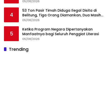
dan Integritas, Bukan Kedekatan
05/08/2026
53 Ton Pasir Timah Diduga Ilegal Disita di
4
Belitung, Tiga Orang Diamankan, Dua Masih
Diburu
05/08/2026
Ketika Program Negara Dipertanyakan
5
Manfaatnya bagi Seluruh Penggiat Literasi
05/08/2026
Trending