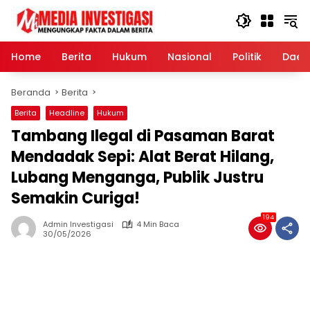
Langsung
ke
konten
Home
Berita
Hukum
Nasional
Politik
Daer
Beranda
Berita
Berita
Headline
Hukum
Tambang Ilegal di Pasaman Barat
Mendadak Sepi: Alat Berat Hilang,
Lubang Menganga, Publik Justru
Semakin Curiga!
194
Admin Investigasi
4 Min Baca
30/05/2026