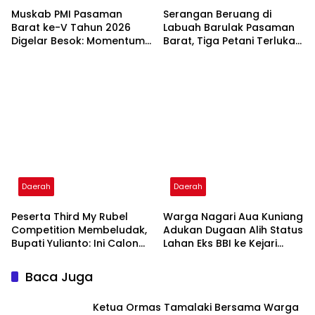
Muskab PMI Pasaman
Serangan Beruang di
Barat ke-V Tahun 2026
Labuah Barulak Pasaman
Digelar Besok: Momentum
Barat, Tiga Petani Terluka
Mendengar Suara Relawan
Saat Panen Padi
dan Menentukan Arah
Kemanusiaan
Daerah
Daerah
Peserta Third My Rubel
Warga Nagari Aua Kuniang
Competition Membeludak,
Adukan Dugaan Alih Status
Bupati Yulianto: Ini Calon
Lahan Eks BBI ke Kejari
Generasi Emas Pasaman
Pasaman Barat Sumbar
Barat
Baca Juga
Ketua Ormas Tamalaki Bersama Warga