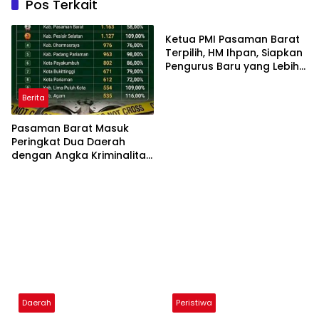
Pos Terkait
Daerah
Ketua PMI Pasaman Barat
Terpilih, HM Ihpan, Siapkan
Pengurus Baru yang Lebih
Profesional, Libatkan
Tokoh Masyarakat hingga
Berita
Relawan
Pasaman Barat Masuk
Peringkat Dua Daerah
dengan Angka Kriminalitas
Tertinggi di Sumbar,
Warganet Ramai
Berkomentar
Daerah
Peristiwa