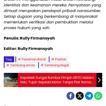
identitas dan keamanan mereka. Pernyataan yang
dimuat merupakan pendapat pribadi narasumber.
Setiap dugaan yang berkembang di masyarakat
memerlukan verifikasi dan pembuktian melalui
proses hukum yang sah.
Penulis: Rully Firmansyah
Editor: Rully Firmansyah
Tag:
Pasaman Barat
Pasbar
Tambang emas
Tambang Ilegal
Kapolsek Sungai Rumbai Pimpin KRYD Malam
Hari, Tujuh Sepeda Motor Tanpa Plat Nomor
Diamankan