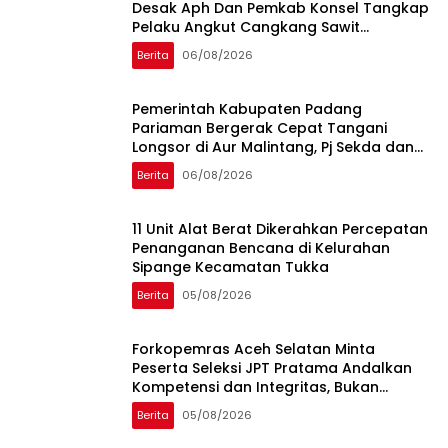
Desak Aph Dan Pemkab Konsel Tangkap
Pelaku Angkut Cangkang Sawit
Overload, Truk PT KAP Melintas Jalan
Berita
06/08/2026
Umum
Pemerintah Kabupaten Padang
Pariaman Bergerak Cepat Tangani
Longsor di Aur Malintang, Pj Sekda dan
Anggota DPR RI Sepakati Pembukaan
Berita
06/08/2026
Trase Jalan Baru
11 Unit Alat Berat Dikerahkan Percepatan
Penanganan Bencana di Kelurahan
Sipange Kecamatan Tukka
Berita
05/08/2026
Forkopemras Aceh Selatan Minta
Peserta Seleksi JPT Pratama Andalkan
Kompetensi dan Integritas, Bukan
Kedekatan
Berita
05/08/2026