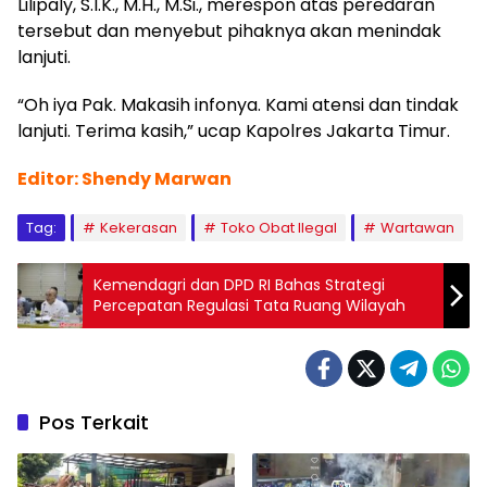
Lilipaly, S.I.K., M.H., M.Si., merespon atas peredaran
tersebut dan menyebut pihaknya akan menindak
lanjuti.
“Oh iya Pak. Makasih infonya. Kami atensi dan tindak
lanjuti. Terima kasih,” ucap Kapolres Jakarta Timur.
Editor: Shendy Marwan
Tag:
Kekerasan
Toko Obat Ilegal
Wartawan
Kemendagri dan DPD RI Bahas Strategi
Percepatan Regulasi Tata Ruang Wilayah
Pos Terkait