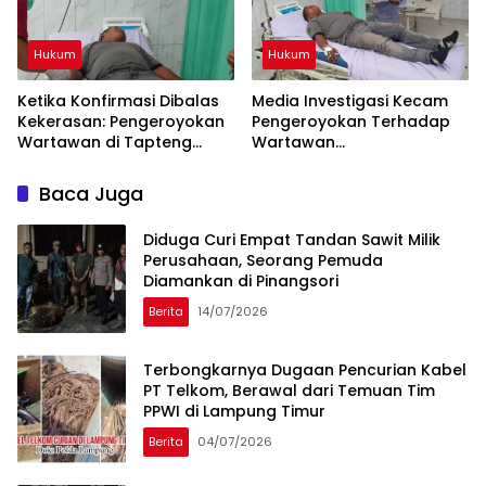
Hukum
Hukum
Ketika Konfirmasi Dibalas
Media Investigasi Kecam
Kekerasan: Pengeroyokan
Pengeroyokan Terhadap
Wartawan di Tapteng
Wartawan
Sumatera Utara Jadi
Wartapembaruan Saat
Alarm Nasional!
Konfirmasi Rumah Bupati
Baca Juga
Tapteng: Pelanggaran
Berat UU Pers
Diduga Curi Empat Tandan Sawit Milik
Perusahaan, Seorang Pemuda
Diamankan di Pinangsori
Berita
14/07/2026
Terbongkarnya Dugaan Pencurian Kabel
PT Telkom, Berawal dari Temuan Tim
PPWI di Lampung Timur
Berita
04/07/2026