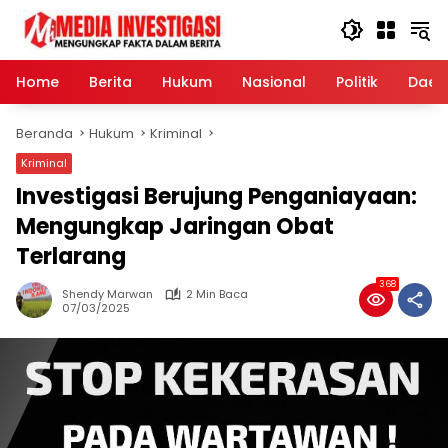
Langsung
ke
konten
Home
Berita
Hukum
Nasional
Politik
Daer
Beranda
Hukum
Kriminal
Kriminal
Investigasi Berujung Penganiayaan:
Mengungkap Jaringan Obat
Terlarang
368
Shendy Marwan
2 Min Baca
07/03/2025