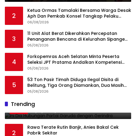
Ketua Ormas Tamalaki Bersama Warga Desak
2
Aph Dan Pemkab Konsel Tangkap Pelaku
Angkut Cangkang Sawit Overload, Truk PT KAP
06/08/2026
Melintas Jalan Umum
11 Unit Alat Berat Dikerahkan Percepatan
3
Penanganan Bencana di Kelurahan Sipange
Kecamatan Tukka
05/08/2026
Forkopemras Aceh Selatan Minta Peserta
4
Seleksi JPT Pratama Andalkan Kompetensi
dan Integritas, Bukan Kedekatan
05/08/2026
53 Ton Pasir Timah Diduga Ilegal Disita di
5
Belitung, Tiga Orang Diamankan, Dua Masih
Diburu
05/08/2026
Ini Dia Hubungan Partai Garuda dengan
Trending
1
Gerindra
19/02/2018
0
Rawa Terate Rutin Banjir, Anies Bakal Cek
2
Pabrik Sekitar