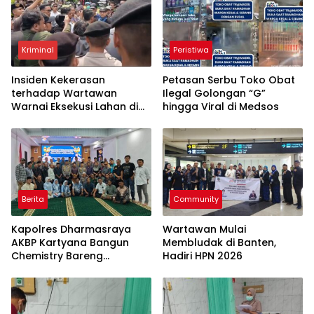
Kriminal
Peristiwa
Insiden Kekerasan
Petasan Serbu Toko Obat
terhadap Wartawan
Ilegal Golongan “G”
Warnai Eksekusi Lahan di
hingga Viral di Medsos
Ciracas
Berita
Community
Kapolres Dharmasraya
Wartawan Mulai
AKBP Kartyana Bangun
Membludak di Banten,
Chemistry Bareng
Hadiri HPN 2026
Wartawan, Bukber Penuh
Makna di Mapolres