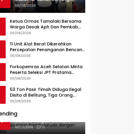
UPTD Puskesmas Lahewa
06/08/2026
Ketua Ormas Tamalaki Bersama
Warga Desak Aph Dan Pemkab
Konsel Tangkap Pelaku Angkut
06/08/2026
Cangkang Sawit Overload, Truk
PT KAP Melintas Jalan Umum
11 Unit Alat Berat Dikerahkan
Percepatan Penanganan Bencana
di Kelurahan Sipange Kecamatan
05/08/2026
Tukka
Forkopemras Aceh Selatan Minta
Peserta Seleksi JPT Pratama
Andalkan Kompetensi dan
05/08/2026
Integritas, Bukan Kedekatan
53 Ton Pasir Timah Diduga Ilegal
Disita di Belitung, Tiga Orang
Diamankan, Dua Masih Diburu
05/08/2026
ending
Ini Dia Hubungan Partai
1
Garuda dengan Gerindra
19/02/2018
0