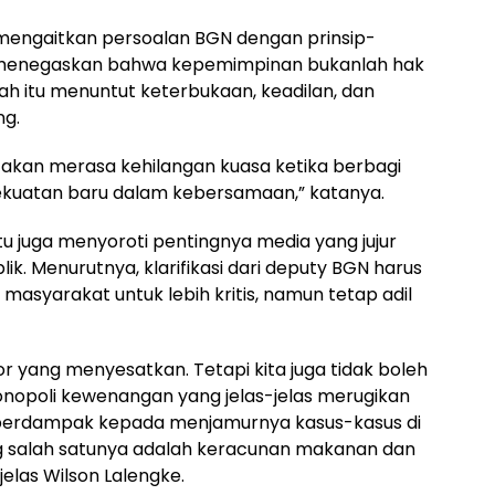
 mengaitkan persoalan BGN dengan prinsip-
Ia menegaskan bahwa kepemimpinan bukanlah hak
h itu menuntut keterbukaan, keadilan, dan
ng.
 akan merasa kehilangan kuasa ketika berbagi
ekuatan baru dalam kebersamaan,” katanya.
tu juga menyoroti pentingnya media yang jujur
ik. Menurutnya, klarifikasi dari deputy BGN harus
syarakat untuk lebih kritis, namun tetap adil
or yang menyesatkan. Tetapi kita juga tidak boleh
opoli kewenangan yang jelas-jelas merugikan
berdampak kepada menjamurnya kasus-kasus di
g salah satunya adalah keracunan makanan dan
 jelas Wilson Lalengke.