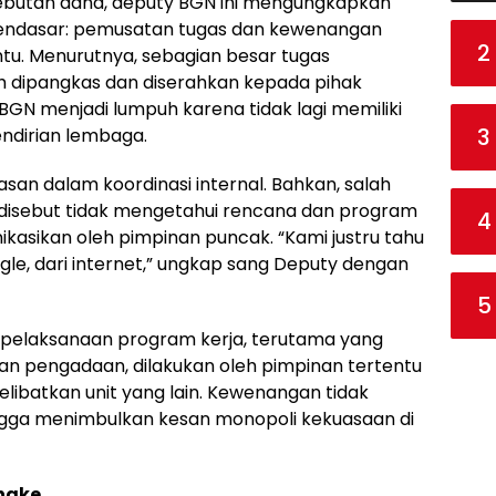
rebutan dana, deputy BGN ini mengungkapkan
mendasar: pemusatan tugas dan kewenangan
2
ntu. Menurutnya, sebagian besar tugas
 dipangkas dan diserahkan kepada pihak
 BGN menjadi lumpuh karena tidak lagi memiliki
3
ndirian lembaga.
asan dalam koordinasi internal. Bahkan, salah
I disebut tidak mengetahui rencana dan program
4
ikasikan oleh pimpinan puncak. “Kami justru tahu
le, dari internet,” ungkap sang Deputy dengan
5
 pelaksanaan program kerja, terutama yang
n pengadaan, dilakukan oleh pimpinan tertentu
elibatkan unit yang lain. Kewenangan tidak
ingga menimbulkan kesan monopoli kekuasaan di
engke