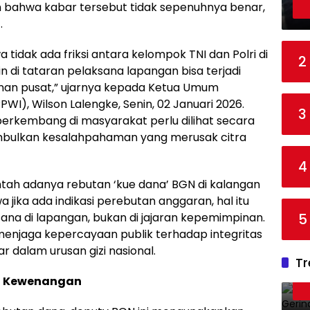
n bahwa kabar tersebut tidak sepenuhnya benar,
.
idak ada friksi antara kelompok TNI dan Polri di
2
n di tataran pelaksana lapangan bisa terjadi
pinan pusat,” ujarnya kepada Ketua Umum
I), Wilson Lalengke, Senin, 02 Januari 2026.
3
erkembang di masyarakat perlu dilihat secara
nimbulkan kesalahpahaman yang merusak citra
4
ntah adanya rebutan ‘kue dana’ BGN di kalangan
jika ada indikasi perebutan anggaran, hal itu
5
ksana di lapangan, bukan di jajaran kepemimpinan.
k menjaga kepercayaan publik terhadap integritas
 dalam urusan gizi nasional.
Tr
n Kewenangan