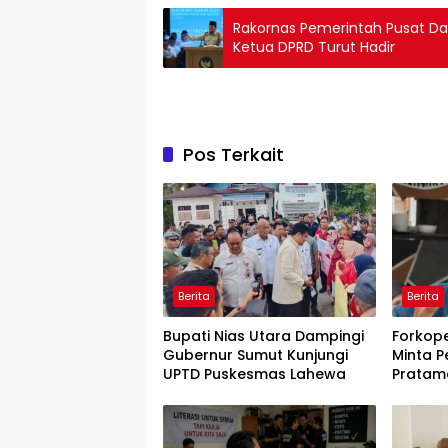
Rakornas Pemerintah Pusat Da
Ketua DPRD Turut Hadir
Pos Terkait
Berita
Berita
Bupati Nias Utara Dampingi
Forkop
Gubernur Sumut Kunjungi
Minta P
UPTD Puskesmas Lahewa
Pratam
Kompete
Bukan 