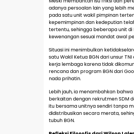
Meski membantah isu friksi dan pe
adanya persoalan lain yang lebih 
pada satu unit wakil pimpinan terte
kepemimpinan dan kedeputian telah
tertentu, sehingga beberapa unit di
kewenangan sesuai mandat awal pe
Situasi ini menimbulkan ketidakselar
satu Wakil Ketua BGN dari unsur TN
kerja lembaga karena tidak dikomun
rencana dan program BGN dari Goog
nada prihatin.
Lebih jauh, ia menambahkan bahwa
berkaitan dengan rekrutmen SDM da
itu bersama unitnya sendiri tanpa m
didistribusikan secara merata, seh
tubuh BGN.
Refleksi Filosofis dari Wilson Lal