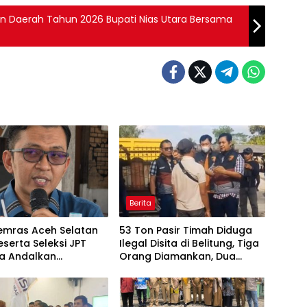
n Daerah Tahun 2026 Bupati Nias Utara Bersama
Berita
emras Aceh Selatan
53 Ton Pasir Timah Diduga
eserta Seleksi JPT
Ilegal Disita di Belitung, Tiga
a Andalkan
Orang Diamankan, Dua
nsi dan Integritas,
Masih Diburu
Kedekatan