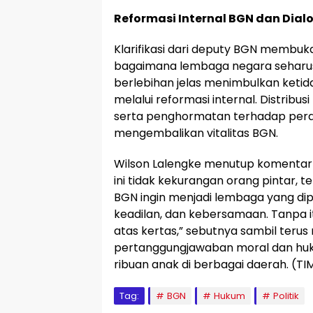
Reformasi Internal BGN dan Dial
Klarifikasi dari deputy BGN membuka 
bagaimana lembaga negara seharus
berlebihan jelas menimbulkan ketida
melalui reformasi internal. Distribu
serta penghormatan terhadap peran
mengembalikan vitalitas BGN.
Wilson Lalengke menutup komenta
ini tidak kekurangan orang pintar, te
BGN ingin menjadi lembaga yang diper
keadilan, dan kebersamaan. Tanpa i
atas kertas,” sebutnya sambil ter
pertanggungjawaban moral dan huk
ribuan anak di berbagai daerah. (T
Tag:
BGN
Hukum
Politik