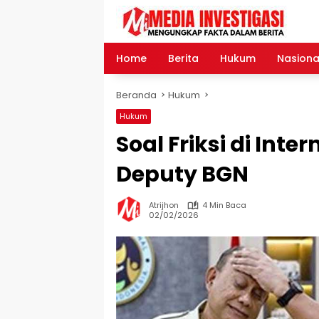
Langsung
ke
konten
Home
Berita
Hukum
Nasiona
Beranda
Hukum
Hukum
Soal Friksi di Inter
Deputy BGN
Atrijhon
4 Min Baca
02/02/2026