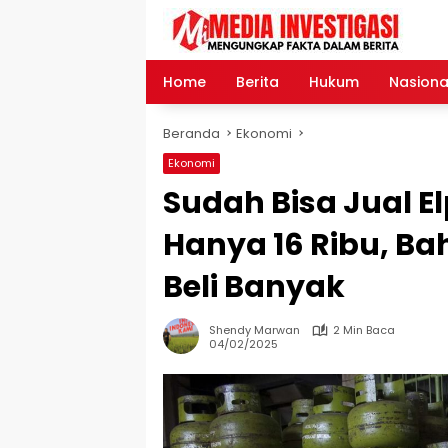
Langsung
ke
konten
Home
Berita
Hukum
Nasiona
Beranda
Ekonomi
Ekonomi
Sudah Bisa Jual El
Hanya 16 Ribu, Ba
Beli Banyak
Shendy Marwan
2 Min Baca
04/02/2025