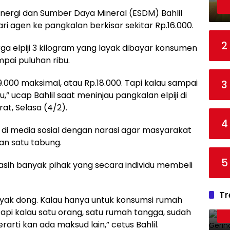
nergi dan Sumber Daya Mineral (ESDM) Bahlil
ari agen ke pangkalan berkisar sekitar Rp.16.000.
2
a elpiji 3 kilogram yang layak dibayar konsumen
mpai puluhan ribu.
.000 maksimal, atau Rp.18.000. Tapi kalau sampai
3
u,” ucap Bahlil saat meninjau pangkalan elpiji di
at, Selasa (4/2).
4
 di media sosial dengan narasi agar masyarakat
an satu tabung.
5
 masih banyak pihak yang secara individu membeli
Tr
nyak dong. Kalau hanya untuk konsumsi rumah
api kalau satu orang, satu rumah tangga, sudah
rarti kan ada maksud lain,” cetus Bahlil.