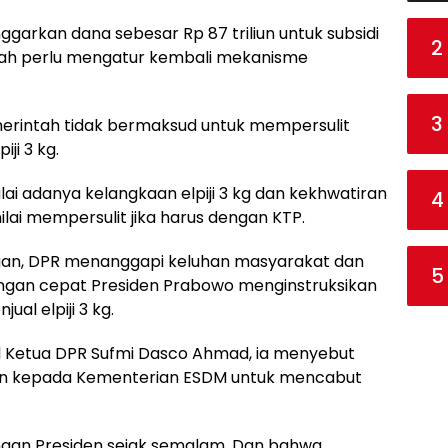
garkan dana sebesar Rp 87 triliun untuk subsidi
2
rintah perlu mengatur kembali mekanisme
3
emerintah tidak bermaksud untuk mempersulit
ji 3 kg.
ai adanya kelangkaan elpiji 3 kg dan kekhwatiran
4
lai mempersulit jika harus dengan KTP.
an, DPR menanggapi keluhan masyarakat dan
5
ngan cepat Presiden Prabowo menginstruksikan
al elpiji 3 kg.
il Ketua DPR Sufmi Dasco Ahmad, ia menyebut
n kepada Kementerian ESDM untuk mencabut
engan Presiden sejak semalam. Dan bahwa