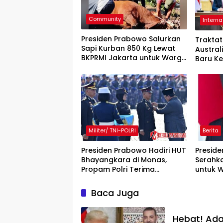
Community
Interna
Presiden Prabowo Salurkan
Trakta
Sapi Kurban 850 Kg Lewat
Austral
BKPRMI Jakarta untuk Warga
Baru K
Bantaran Ciliwung
Indo-Pa
Militer/ TNI-POLRI
Berita
Presiden Prabowo Hadiri HUT
Presid
Bhayangkara di Monas,
Serahka
Propam Polri Terima
untuk W
Penghargaan Presiden
Dharma
bersama Tujuh Kesatuan
Baca Juga
Polri
Hebat! Ada