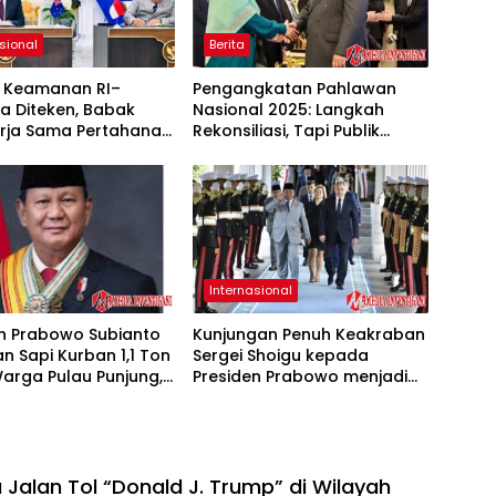
sional
Berita
t Keamanan RI–
Pengangkatan Pahlawan
ia Diteken, Babak
Nasional 2025: Langkah
erja Sama Pertahanan
Rekonsiliasi, Tapi Publik
sifik
Sumbar Masih Punya
Catatan
Internasional
en Prabowo Subianto
Kunjungan Penuh Keakraban
n Sapi Kurban 1,1 Ton
Sergei Shoigu kepada
arga Pulau Punjung,
Presiden Prabowo menjadi
sraya
Sinyal Kerja Sama Indonesia-
Rusia
 Jalan Tol “Donald J. Trump” di Wilayah