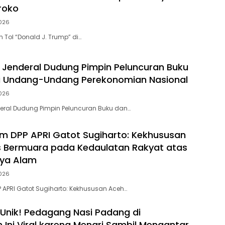
roko
026
 Tol “Donald J. Trump” di…
 Jenderal Dudung Pimpin Peluncuran Buku
si Undang-Undang Perekonomian Nasional
026
eral Dudung Pimpin Peluncuran Buku dan…
 DPP APRI Gatot Sugiharto: Kekhususan
 Bermuara pada Kedaulatan Rakyat atas
ya Alam
026
APRI Gatot Sugiharto: Kekhususan Aceh…
Unik! Pedagang Nasi Padang di
 Ini Viral karena Menari Sambil Mengantar