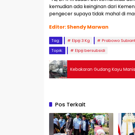
kemudian ada keinginan dari Kemen
pengecer supaya tidak mahal di mas
Editor: Shendy Marwan
Tag:
Elpiji 3 Kg
Prabowo Subian
Topik:
Elpiji bersubsidi
Kebakaran Gudang Kayu Manis 
Pos Terkait