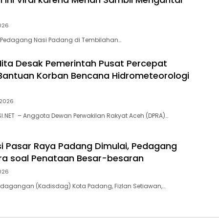
026
! Pedagang Nasi Padang di Tembilahan…
Nita Desak Pemerintah Pusat Percepat
Bantuan Korban Bencana Hidrometeorologi
2026
I.NET – Anggota Dewan Perwakilan Rakyat Aceh (DPRA)…
i Pasar Raya Padang Dimulai, Pedagang
ara soal Penataan Besar-besaran
026
rdagangan (Kadisdag) Kota Padang, Fizlan Setiawan,…