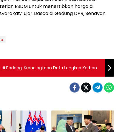
terian ESDM untuk menertibkan harga di
yarakat,” ujar Dasco di Gedung DPR, Senayan.
to
di Padang: Kronologi dan Data Lengkap Korban