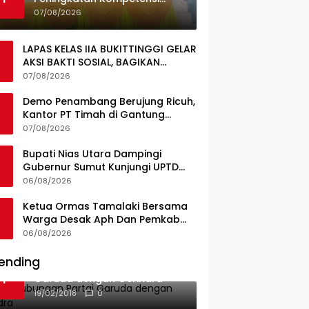
Guru, Pemkab Jajaki Kerja
07/08/2026
Sama dengan Pascasarjana
USK
LAPAS KELAS IIA BUKITTINGGI GELAR
AKSI BAKTI SOSIAL, BAGIKAN
SEMBAKO KEPADA MASYARAKAT
07/08/2026
SEKITAR
Demo Penambang Berujung Ricuh,
Kantor PT Timah di Gantung
Terbakar; Tuntutan Tata Niaga
07/08/2026
Timah Jadi Sorotan
Bupati Nias Utara Dampingi
Gubernur Sumut Kunjungi UPTD
Puskesmas Lahewa
06/08/2026
Ketua Ormas Tamalaki Bersama
Warga Desak Aph Dan Pemkab
Konsel Tangkap Pelaku Angkut
06/08/2026
Cangkang Sawit Overload, Truk
PT KAP Melintas Jalan Umum
ending
Ini Dia Hubungan Partai
1
Garuda dengan Gerindra
19/02/2018
0