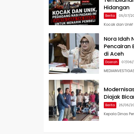
Hidangan
Berita
05/07/2
Kocak dan Unik
Nora Idah 
Pencairan 
di Aceh
Daerah
07/06/
MEDIAINVESTIGAS
Modernisas
Diajak Bic
Berita
25/05/2
Kepala Dinas Pe