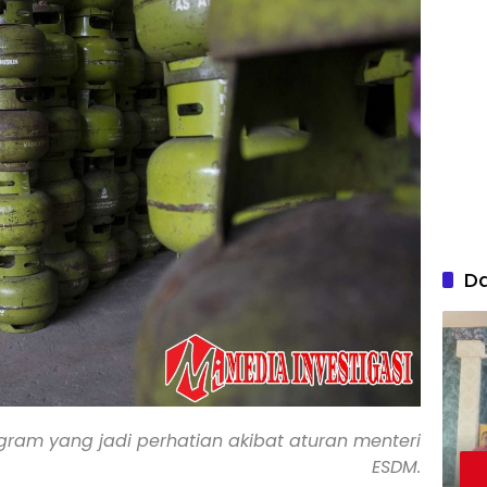
D
ogram yang jadi perhatian akibat aturan menteri
ESDM.