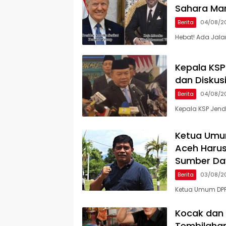
Sahara Ma
Berita
04/08/2
Hebat! Ada Jalan
Kepala KSP
dan Disku
Berita
04/08/2
Kepala KSP Jend
Ketua Umum
Aceh Harus
Sumber Da
Berita
03/08/2
Ketua Umum DPP 
Kocak dan 
Tembilahan