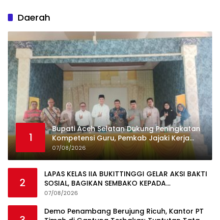
Daerah
Bupati Aceh Selatan Dukung Peningkatan
1
Kompetensi Guru, Pemkab Jajaki Kerja
Sama dengan Pascasarjana USK
07/08/2026
LAPAS KELAS IIA BUKITTINGGI GELAR AKSI BAKTI
2
SOSIAL, BAGIKAN SEMBAKO KEPADA
MASYARAKAT SEKITAR
07/08/2026
Demo Penambang Berujung Ricuh, Kantor PT
3