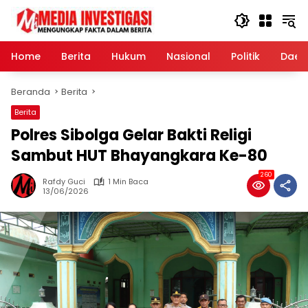
Langsung
ke
konten
Home
Berita
Hukum
Nasional
Politik
Daer
Beranda
Berita
Berita
Polres Sibolga Gelar Bakti Religi
Sambut HUT Bhayangkara Ke-80
260
Rafdy Guci
1 Min Baca
13/06/2026