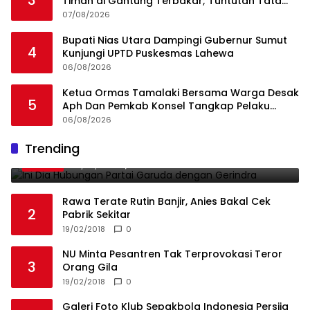
Timah di Gantung Terbakar; Tuntutan Tata
Niaga Timah Jadi Sorotan
07/08/2026
Bupati Nias Utara Dampingi Gubernur Sumut
4
Kunjungi UPTD Puskesmas Lahewa
06/08/2026
Ketua Ormas Tamalaki Bersama Warga Desak
5
Aph Dan Pemkab Konsel Tangkap Pelaku
Angkut Cangkang Sawit Overload, Truk PT KAP
06/08/2026
Melintas Jalan Umum
Ini Dia Hubungan Partai Garuda dengan
Trending
1
Gerindra
19/02/2018
0
Rawa Terate Rutin Banjir, Anies Bakal Cek
2
Pabrik Sekitar
19/02/2018
0
NU Minta Pesantren Tak Terprovokasi Teror
3
Orang Gila
19/02/2018
0
Galeri Foto Klub Sepakbola Indonesia Persija