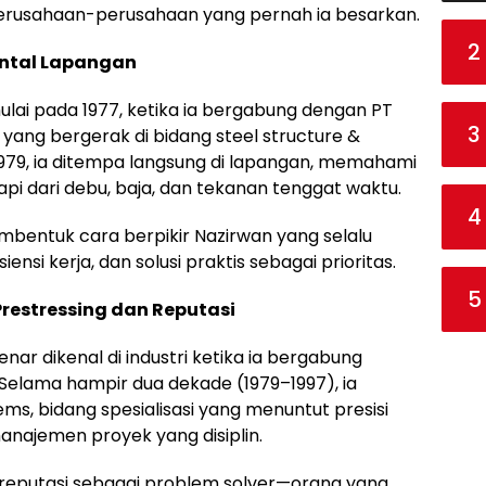
rusahaan-perusahaan yang pernah ia besarkan.
2
ental Lapangan
ulai pada 1977, ketika ia bergabung dengan PT
3
yang bergerak di bidang steel structure &
979, ia ditempa langsung di lapangan, memahami
tapi dari debu, baja, dan tekanan tenggat waktu.
4
embentuk cara berpikir Nazirwan yang selalu
nsi kerja, dan solusi praktis sebagai prioritas.
5
 Prestressing dan Reputasi
ar dikenal di industri ketika ia bergabung
 Selama hampir dua dekade (1979–1997), ia
ems, bidang spesialisasi yang menuntut presisi
 manajemen proyek yang disiplin.
 reputasi sebagai problem solver—orang yang