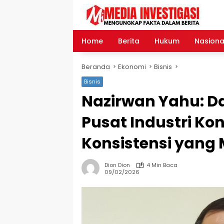
Langsung
ke
konten
Home
Berita
Hukum
Nasiona
Beranda
Ekonomi
Bisnis
Bisnis
Nazirwan Yahu: Da
Pusat Industri Kon
Konsistensi yang
Dion Dion
4 Min Baca
09/02/2026