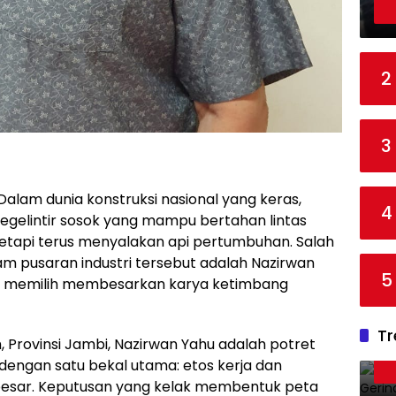
2
3
Dalam dunia konstruksi nasional yang keras,
4
 segelintir sosok yang mampu bertahan lintas
tapi terus menyalakan api pertumbuhan. Salah
am pusaran industri tersebut adalah Nazirwan
5
ng memilih membesarkan karya ketimbang
Tr
h, Provinsi Jambi, Nazirwan Yahu adalah potret
 dengan satu bekal utama: etos kerja dan
esar. Keputusan yang kelak membentuk peta