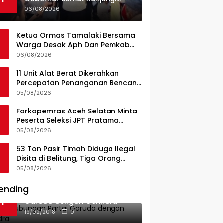
UPTD Puskesmas Lahewa
06/08/2026
Ketua Ormas Tamalaki Bersama
Warga Desak Aph Dan Pemkab
Konsel Tangkap Pelaku Angkut
06/08/2026
Cangkang Sawit Overload, Truk
PT KAP Melintas Jalan Umum
11 Unit Alat Berat Dikerahkan
Percepatan Penanganan Bencana
di Kelurahan Sipange Kecamatan
05/08/2026
Tukka
Forkopemras Aceh Selatan Minta
Peserta Seleksi JPT Pratama
Andalkan Kompetensi dan
05/08/2026
Integritas, Bukan Kedekatan
53 Ton Pasir Timah Diduga Ilegal
Disita di Belitung, Tiga Orang
Diamankan, Dua Masih Diburu
05/08/2026
ending
Ini Dia Hubungan Partai
1
Garuda dengan Gerindra
19/02/2018
0