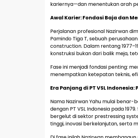
kariernya—dan menentukan arah pe
Awal Karier: Fondasi Baja dan M
Perjalanan profesional Nazirwan dim
Pamindo Tiga T, sebuah perusahaan 
construction. Dalam rentang 1977–1
konstruksi bukan dari balik meja, te
Fase ini menjadi fondasi penting: m
menempatkan ketepatan teknis, efisie
Era Panjang di PT VSL Indonesia:
Nama Nazirwan Yahu mulai benar-ben
dengan PT VSL Indonesia pada 1979.
bergelut di sektor prestressing syst
tinggi, inovasi berkelanjutan, serta
Di fase inilah Nazirwan membangun