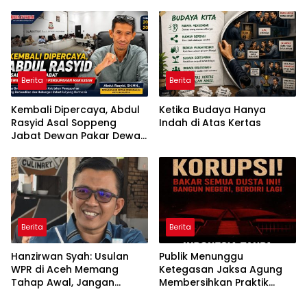
PENGALAMAN BIROKRASI
Bermuara pada
PEMERINTAHAN
Kedaulatan Rakyat atas
Sumber Daya Alam
Berita
Berita
Kembali Dipercaya, Abdul
Ketika Budaya Hanya
Rasyid Asal Soppeng
Indah di Atas Kertas
Jabat Dewan Pakar Dewan
Pengupahan Makassar
Berita
Berita
Hanzirwan Syah: Usulan
Publik Menunggu
WPR di Aceh Memang
Ketegasan Jaksa Agung
Tahap Awal, Jangan
Membersihkan Praktik
Bangun Opini dari Asumsi
“Jaksa Calo Proyek”