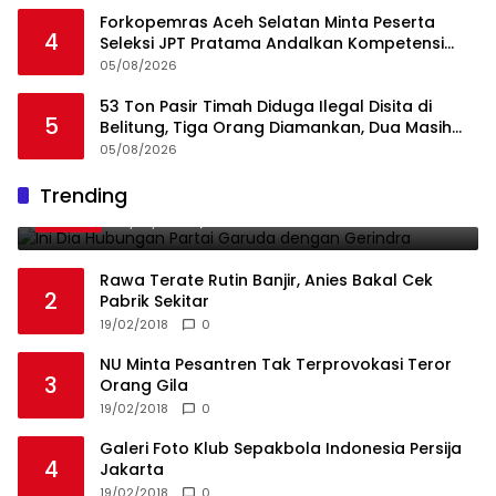
Forkopemras Aceh Selatan Minta Peserta
4
Seleksi JPT Pratama Andalkan Kompetensi
dan Integritas, Bukan Kedekatan
05/08/2026
53 Ton Pasir Timah Diduga Ilegal Disita di
5
Belitung, Tiga Orang Diamankan, Dua Masih
Diburu
05/08/2026
Ini Dia Hubungan Partai Garuda dengan
Trending
1
Gerindra
19/02/2018
0
Rawa Terate Rutin Banjir, Anies Bakal Cek
2
Pabrik Sekitar
19/02/2018
0
NU Minta Pesantren Tak Terprovokasi Teror
3
Orang Gila
19/02/2018
0
Galeri Foto Klub Sepakbola Indonesia Persija
4
Jakarta
19/02/2018
0