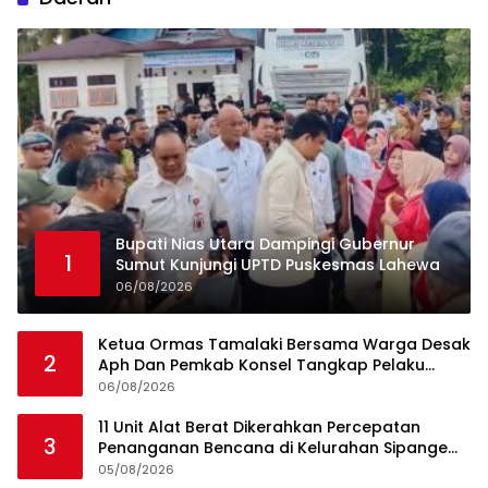
Bupati Nias Utara Dampingi Gubernur
1
Sumut Kunjungi UPTD Puskesmas Lahewa
06/08/2026
Ketua Ormas Tamalaki Bersama Warga Desak
2
Aph Dan Pemkab Konsel Tangkap Pelaku
Angkut Cangkang Sawit Overload, Truk PT KAP
06/08/2026
Melintas Jalan Umum
11 Unit Alat Berat Dikerahkan Percepatan
3
Penanganan Bencana di Kelurahan Sipange
Kecamatan Tukka
05/08/2026