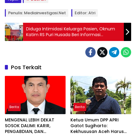
Penulis: Mediainvestigasi.net
Editor: Atri
Diduga Intimidasi Keluarga Pasien, Oknum
Katim RS Puri Husada Beri Informasi
Menyesatkan Soal BPJS
Pos Terkait
Berita
Berita
MENGENAL LEBIH DEKAT
Ketua Umum DPP APRI
SOSOK DALIMI: KARIR,
Gatot Sugiharto:
PENGABDIAN, DAN
Kekhususan Aceh Harus