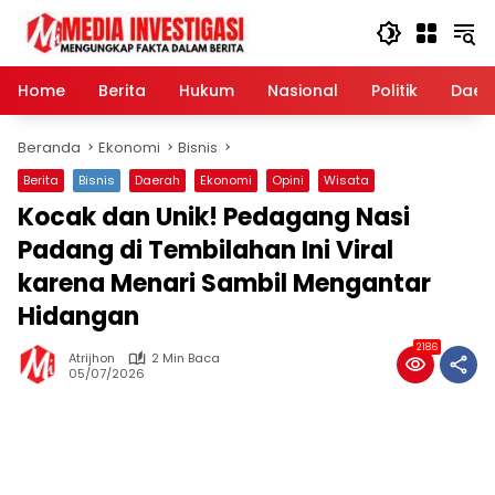
Langsung
ke
konten
Home
Berita
Hukum
Nasional
Politik
Daer
Beranda
Ekonomi
Bisnis
Berita
Bisnis
Daerah
Ekonomi
Opini
Wisata
Kocak dan Unik! Pedagang Nasi
Padang di Tembilahan Ini Viral
karena Menari Sambil Mengantar
Hidangan
2186
Atrijhon
2 Min Baca
05/07/2026