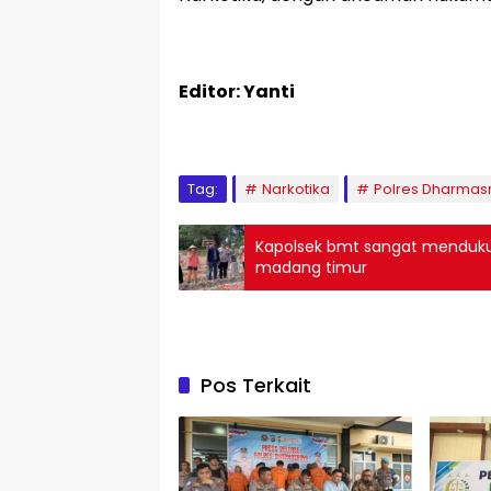
Editor: Yanti
Tag:
Narkotika
Polres Dharmas
Kapolsek bmt sangat menduk
madang timur
Pos Terkait