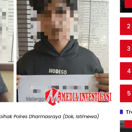
2
3
4
5
Tr
ihak Polres Dharmasraya (Dok, Istimewa)