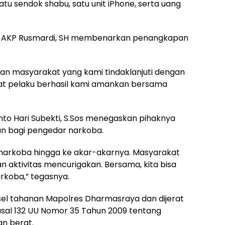
satu sendok shabu, satu unit iPhone, serta uang
a AKP Rusmardi, SH membenarkan penangkapan
ran masyarakat yang kami tindaklanjuti dengan
at pelaku berhasil kami amankan bersama
o Hari Subekti, S.Sos menegaskan pihaknya
un bagi pengedar narkoba.
arkoba hingga ke akar-akarnya. Masyarakat
 aktivitas mencurigakan. Bersama, kita bisa
koba,” tegasnya.
sel tahanan Mapolres Dharmasraya dan dijerat
 Pasal 132 UU Nomor 35 Tahun 2009 tentang
n berat.