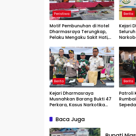
Peristiwa
Berita
Motif Pembunuhan di Hotel
Kejari 
Dharmasraya Terungkap,
Seluru
Pelaku Mengaku Sakit Hati,
Narkoba
Polisi Tunggu Hasil Autopsi
Perkuat
Penega
Berita
Berita
Kejari Dharmasraya
Patroli
Musnahkan Barang Bukti 47
Rumbai
Perkara, Kasus Narkotika
Sepeda
Jadi yang Paling
Kelengk
Mendominasi
Kami T
Baca Juga
Kesela
Bupati Nia