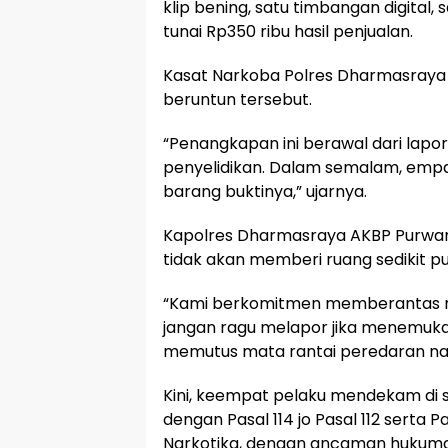
klip bening, satu timbangan digital, 
tunai Rp350 ribu hasil penjualan.
Kasat Narkoba Polres Dharmasray
beruntun tersebut.
“Penangkapan ini berawal dari lapo
penyelidikan. Dalam semalam, emp
barang buktinya,” ujarnya.
Kapolres Dharmasraya AKBP Purwant
tidak akan memberi ruang sedikit p
“Kami berkomitmen memberantas n
jangan ragu melapor jika menemukan
memutus mata rantai peredaran nar
Kini, keempat pelaku mendekam di 
dengan Pasal 114 jo Pasal 112 serta
Narkotika, dengan ancaman hukuma