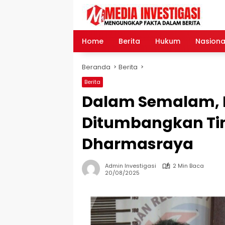
Langsung
ke
konten
Home
Berita
Hukum
Nasiona
Beranda
Berita
Berita
Dalam Semalam, 
Ditumbangkan Tim
Dharmasraya
Admin Investigasi
2 Min Baca
20/08/2025