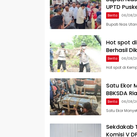
UPTD Pusk
Berita
06/08/2
Bupati Nias Uta
Hot spot d
Berhasil Di
Berita
06/08/2
Hot spot di Kem
Satu Ekor M
BBKSDA Ria
Berita
06/08/2
Satu Ekor Monyet
Sekdakab 
Komisi V D