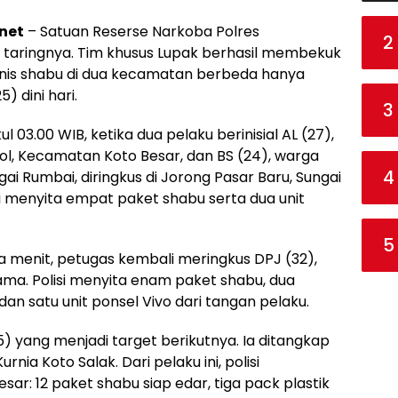
net
– Satuan Reserse Narkoba Polres
2
taringnya. Tim khusus Lupak berhasil membekuk
nis shabu di dua kecamatan berbeda hanya
 dini hari.
3
l 03.00 WIB, ketika dua pelaku berinisial AL (27),
ol, Kecamatan Koto Besar, dan BS (24), warga
4
ai Rumbai, diringkus di Jorong Pasar Baru, Sungai
si menyita empat paket shabu serta dua unit
5
pa menit, petugas kembali meringkus DPJ (32),
ama. Polisi menyita enam paket shabu, dua
 dan satu unit ponsel Vivo dari tangan pelaku.
(25) yang menjadi target berikutnya. Ia ditangkap
nia Koto Salak. Dari pelaku ini, polisi
r: 12 paket shabu siap edar, tiga pack plastik