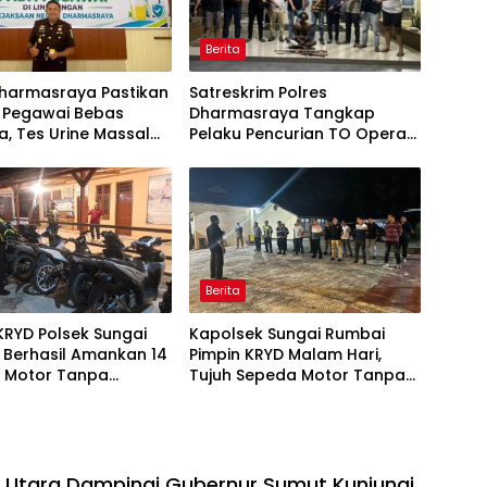
Berita
Dharmasraya Pastikan
Satreskrim Polres
h Pegawai Bebas
Dharmasraya Tangkap
, Tes Urine Massal
Pelaku Pencurian TO Operasi
 Integritas Aparat
Sikat 2026, Dua Senjata Api
k Hukum
Rakitan Disita
Berita
 KRYD Polsek Sungai
Kapolsek Sungai Rumbai
 Berhasil Amankan 14
Pimpin KRYD Malam Hari,
 Motor Tanpa
Tujuh Sepeda Motor Tanpa
apan, AKP Sutrisman:
Plat Nomor Diamankan
indak Demi
matan Warga
s Utara Dampingi Gubernur Sumut Kunjungi