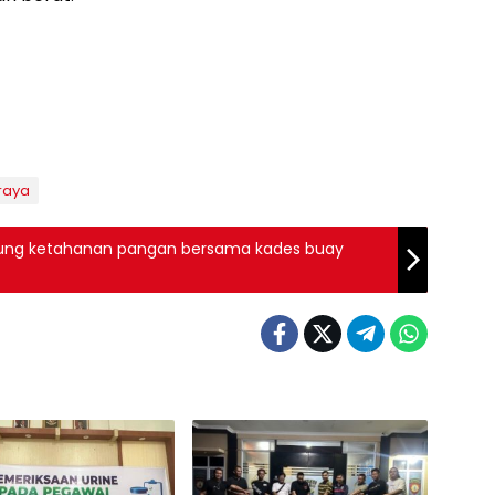
raya
ung ketahanan pangan bersama kades buay