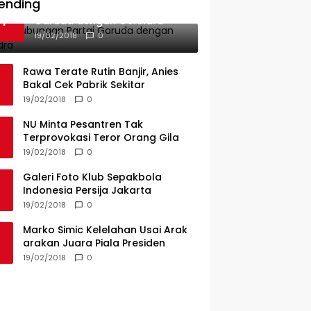
ending
Ini Dia Hubungan Partai
1
Garuda dengan Gerindra
19/02/2018
0
Rawa Terate Rutin Banjir, Anies
Bakal Cek Pabrik Sekitar
19/02/2018
0
NU Minta Pesantren Tak
Terprovokasi Teror Orang Gila
19/02/2018
0
Galeri Foto Klub Sepakbola
Indonesia Persija Jakarta
19/02/2018
0
Marko Simic Kelelahan Usai Arak
arakan Juara Piala Presiden
19/02/2018
0