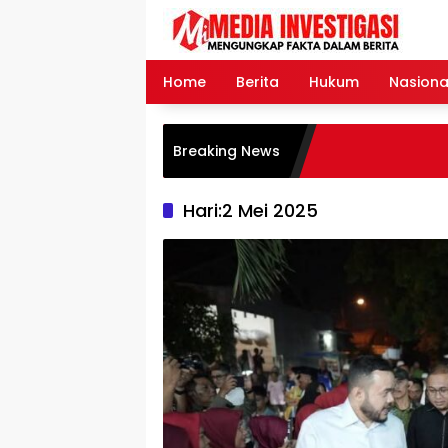
Langsung
ke
konten
Home
Berita
Hukum
Nasiona
Breaking News
Hari:
2 Mei 2025