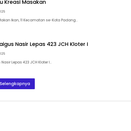
u Kreasi Masakan
025
akan Ikan, 11 Kecamatan se-Kota Padang…
gus Nasir Lepas 423 JCH Kloter I
025
asir Lepas 423 JCH Kloter I…
Selengkapnya