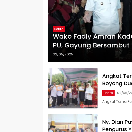
Berita
Wako Fadly Amran Kadu
PU, Gayung Bersambut
02/05/2025
Angkat Te
Boyong Du
Berita
02/05/2
Angkat Tema Pe
Ny. Dian P
Pengurus Y