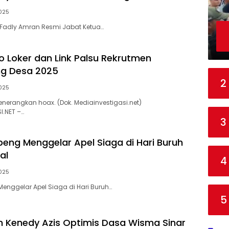
025
a Fadly Amran Resmi Jabat Ketua…
fo Loker dan Link Palsu Rekrutmen
g Desa 2025
2
025
enerangkan hoax. (Dok. Mediainvestigasi.net)
I.NET –…
3
peng Menggelar Apel Siaga di Hari Buruh
al
4
025
Menggelar Apel Siaga di Hari Buruh…
5
n Kenedy Azis Optimis Dasa Wisma Sinar