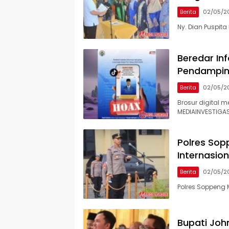
Berita
02/05/2
Ny. Dian Puspit
Beredar In
Pendampin
Berita
02/05/2
Brosur digital m
MEDIAINVESTIGAS
Polres Sop
Internasion
Berita
02/05/2
Polres Soppeng 
Bupati Joh