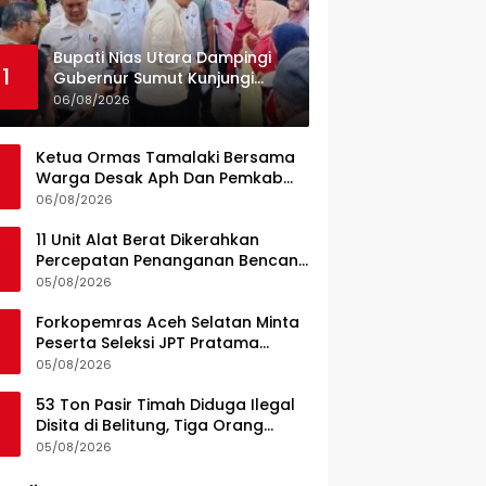
Bupati Nias Utara Dampingi
1
Gubernur Sumut Kunjungi
UPTD Puskesmas Lahewa
06/08/2026
Ketua Ormas Tamalaki Bersama
Warga Desak Aph Dan Pemkab
Konsel Tangkap Pelaku Angkut
06/08/2026
Cangkang Sawit Overload, Truk
PT KAP Melintas Jalan Umum
11 Unit Alat Berat Dikerahkan
Percepatan Penanganan Bencana
di Kelurahan Sipange Kecamatan
05/08/2026
Tukka
Forkopemras Aceh Selatan Minta
Peserta Seleksi JPT Pratama
Andalkan Kompetensi dan
05/08/2026
Integritas, Bukan Kedekatan
53 Ton Pasir Timah Diduga Ilegal
Disita di Belitung, Tiga Orang
Diamankan, Dua Masih Diburu
05/08/2026