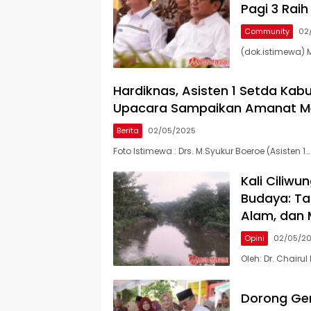
Pagi 3 Rai
Community
02
(dok.istimewa) 
Hardiknas, Asisten 1 Setda Kab
Upacara Sampaikan Amanat Me
Berita
02/05/2025
Foto Istimewa : Drs. M.Syukur Boeroe (Asisten 1…
Kali Ciliw
Budaya: Ta
Alam, dan 
Opini
02/05/2
Oleh: Dr. Chairul
Dorong Gem