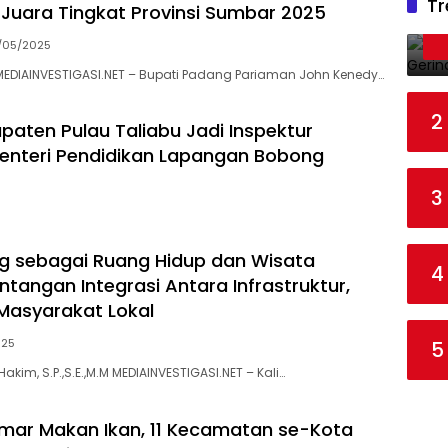
Tr
h Juara Tingkat Provinsi Sumbar 2025
/05/2025
MEDIAINVESTIGASI.NET – Bupati Padang Pariaman John Kenedy…
2
upaten Pulau Taliabu Jadi Inspektur
nteri Pendidikan Lapangan Bobong
3
ung sebagai Ruang Hidup dan Wisata
4
ntangan Integrasi Antara Infrastruktur,
Masyarakat Lokal
025
5
 Hakim, S.P.,S.E.,M.M MEDIAINVESTIGASI.NET – Kali…
ar Makan Ikan, 11 Kecamatan se-Kota