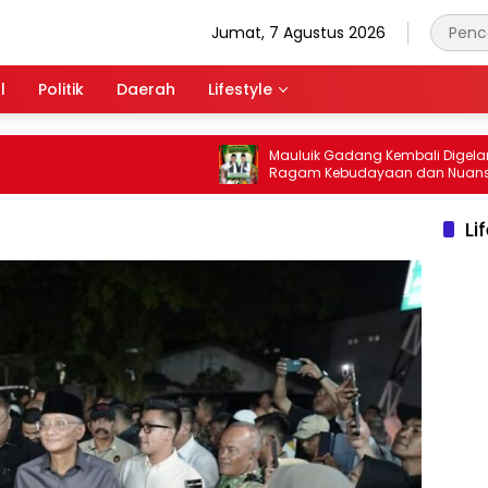
Jumat, 7 Agustus 2026
l
Politik
Daerah
Lifestyle
Mauluik Gadang Kembali Digelar,
Ragam Kebudayaan dan Nuansa
Keagamaan Bakal Warnai Perayaan
Li