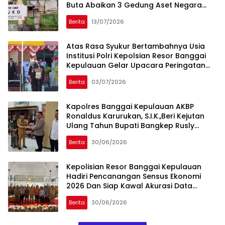
Buta Abaikan 3 Gedung Aset Negara
Terbengkalai
Berita
13/07/2026
Atas Rasa Syukur Bertambahnya Usia
Institusi Polri Kepolsian Resor Banggai
Kepulauan Gelar Upacara Peringatan
Hari Bhayangkara Ke-80
Berita
03/07/2026
Kapolres Banggai Kepulauan AKBP
Ronaldus Karurukan, S.I.K.,Beri Kejutan
Ulang Tahun Bupati Bangkep Rusly
Moidady, S.T., M.T., AIFO Yang Ke 57
Berita
30/06/2026
Tahun
Kepolisian Resor Banggai Kepulauan
Hadiri Pencanangan Sensus Ekonomi
2026 Dan Siap Kawal Akurasi Data
Nasional
Berita
30/06/2026