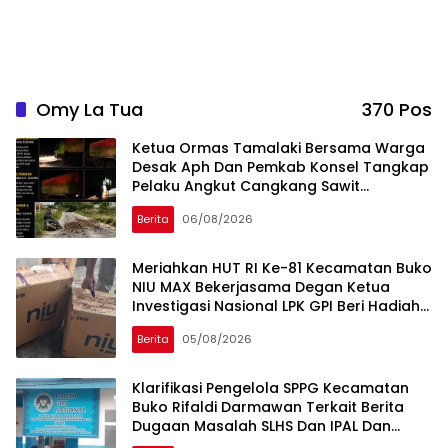
Omy La Tua
370 Pos
Ketua Ormas Tamalaki Bersama Warga
Desak Aph Dan Pemkab Konsel Tangkap
Pelaku Angkut Cangkang Sawit
Overload, Truk PT KAP Melintas Jalan
Berita
06/08/2026
Umum
Meriahkan HUT RI Ke-81 Kecamatan Buko
NIU MAX Bekerjasama Degan Ketua
Investigasi Nasional LPK GPI Beri Hadiah
Sponsor Kegiatan Laga Sepak Bola U-
Berita
05/08/2026
45
Klarifikasi Pengelola SPPG Kecamatan
Buko Rifaldi Darmawan Terkait Berita
Dugaan Masalah SLHS Dan IPAL Dan
Masalah Makanan MBG