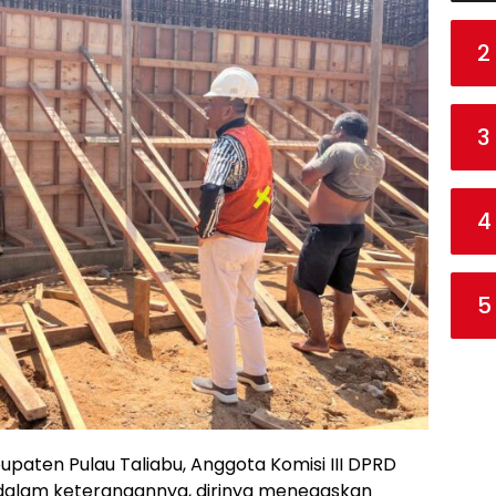
2
3
4
5
paten Pulau Taliabu, Anggota Komisi III DPRD
f, dalam keterangannya, dirinya menegaskan