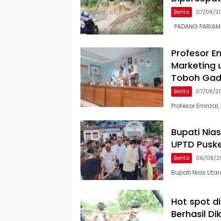
Berita
07/08/2
PADANG PARIAMAN
Profesor Em
Marketing 
Toboh Ga
Berita
07/08/2
Profesor Emrizal,
Bupati Nia
UPTD Pusk
Berita
06/08/2
Bupati Nias Uta
Hot spot d
Berhasil Di