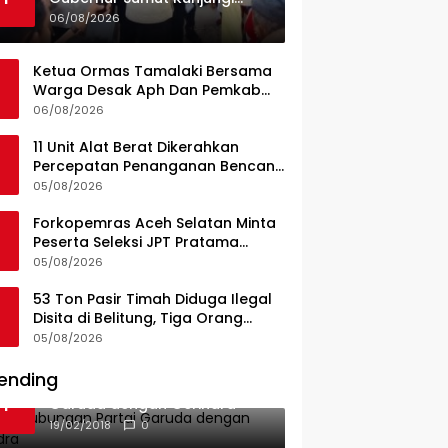
UPTD Puskesmas Lahewa
06/08/2026
Ketua Ormas Tamalaki Bersama
Warga Desak Aph Dan Pemkab
Konsel Tangkap Pelaku Angkut
06/08/2026
Cangkang Sawit Overload, Truk
PT KAP Melintas Jalan Umum
11 Unit Alat Berat Dikerahkan
Percepatan Penanganan Bencana
di Kelurahan Sipange Kecamatan
05/08/2026
Tukka
Forkopemras Aceh Selatan Minta
Peserta Seleksi JPT Pratama
Andalkan Kompetensi dan
05/08/2026
Integritas, Bukan Kedekatan
53 Ton Pasir Timah Diduga Ilegal
Disita di Belitung, Tiga Orang
Diamankan, Dua Masih Diburu
05/08/2026
ending
Ini Dia Hubungan Partai
1
Garuda dengan Gerindra
19/02/2018
0