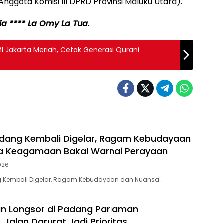
Anggota Komisi III DPRD Provinsi Maluku Utara).
ia **** La Omy La Tua.
I Jakarta Meriah, Cetak Generasi Qurani
dang Kembali Digelar, Ragam Kebudayaan
a Keagamaan Bakal Warnai Perayaan
026
 Kembali Digelar, Ragam Kebudayaan dan Nuansa…
n Longsor di Padang Pariaman
 Jalan Darurat Jadi Prioritas