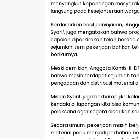
menyangkut kepentingan masyaraka
langsung pada kesejahteraan warga
Berdasarkan hasil peninjauan, Anggot
Syarif, juga mengatakan bahwa progr
capaian diperkirakan telah berada 
sejumlah item pekerjaan bahkan te
berikutnya.
Meski demikian, Anggota Komisi III D
bahwa masih terdapat sejumlah tan
pengadaan dan distribusi material ak
Mislan Syarif, juga berharap jika ka
kendala di lapangan kita bisa komu
pelaksana agar segera dicarikan solu
Secara umum, pekerjaan masih berja
material perlu menjadi perhatian 