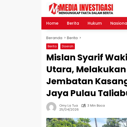
Langsung
ke
konten
Home
Berita
Hukum
Nasiona
Beranda
Berita
Berita
Daerah
Mislan Syarif Waki
Utara, Melakukan
Jembatan Kasango
Jaya Pulau Taliab
Omy La Tua
3 Min Baca
25/04/2026