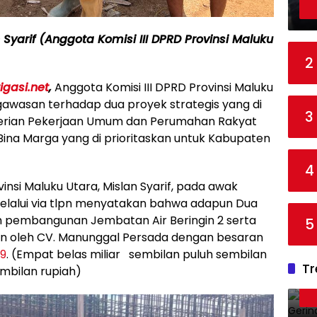
 Syarif (Anggota Komisi III DPRD Provinsi Maluku
2
igasi.net
,
Anggota Komisi III DPRD Provinsi Maluku
ngawasan terhadap dua proyek strategis yang di
3
erian Pekerjaan Umum dan Perumahan Rakyat
Bina Marga yang di prioritaskan untuk Kabupaten
4
insi Maluku Utara, Mislan Syarif, pada awak
melalui via tlpn menyatakan bahwa adapun Dua
ah pembangunan Jembatan Air Beringin 2 serta
5
an oleh CV. Manunggal Persada dengan besaran
09
. (Empat belas miliar sembilan puluh sembilan
Tr
embilan rupiah)