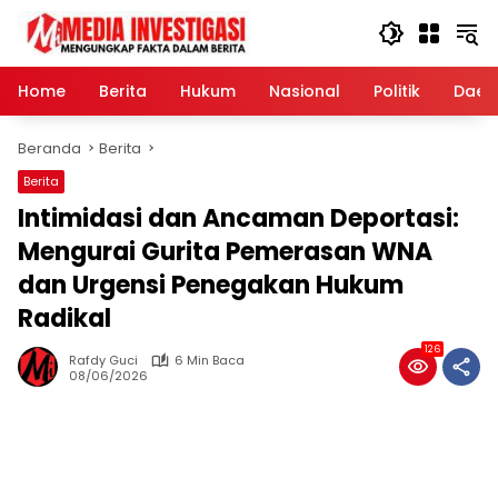
Langsung
ke
konten
Home
Berita
Hukum
Nasional
Politik
Daer
Beranda
Berita
Berita
Intimidasi dan Ancaman Deportasi:
Mengurai Gurita Pemerasan WNA
dan Urgensi Penegakan Hukum
Radikal
126
Rafdy Guci
6 Min Baca
08/06/2026