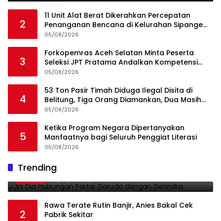
11 Unit Alat Berat Dikerahkan Percepatan
2
Penanganan Bencana di Kelurahan Sipange
Kecamatan Tukka
05/08/2026
Forkopemras Aceh Selatan Minta Peserta
3
Seleksi JPT Pratama Andalkan Kompetensi
dan Integritas, Bukan Kedekatan
05/08/2026
53 Ton Pasir Timah Diduga Ilegal Disita di
4
Belitung, Tiga Orang Diamankan, Dua Masih
Diburu
05/08/2026
Ketika Program Negara Dipertanyakan
5
Manfaatnya bagi Seluruh Penggiat Literasi
05/08/2026
Ini Dia Hubungan Partai Garuda dengan
Trending
1
Gerindra
19/02/2018
0
Rawa Terate Rutin Banjir, Anies Bakal Cek
2
Pabrik Sekitar