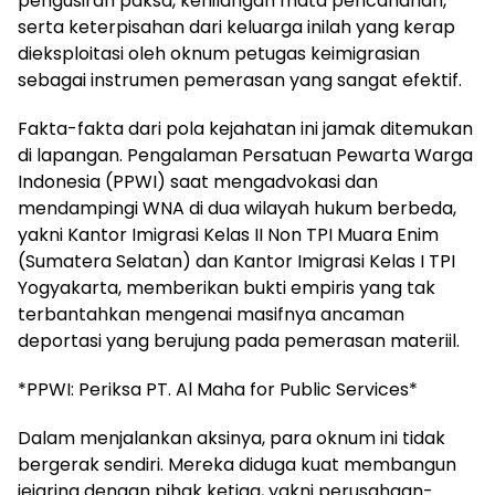
pengusiran paksa, kehilangan mata pencaharian,
serta keterpisahan dari keluarga inilah yang kerap
dieksploitasi oleh oknum petugas keimigrasian
sebagai instrumen pemerasan yang sangat efektif.
Fakta-fakta dari pola kejahatan ini jamak ditemukan
di lapangan. Pengalaman Persatuan Pewarta Warga
Indonesia (PPWI) saat mengadvokasi dan
mendampingi WNA di dua wilayah hukum berbeda,
yakni Kantor Imigrasi Kelas II Non TPI Muara Enim
(Sumatera Selatan) dan Kantor Imigrasi Kelas I TPI
Yogyakarta, memberikan bukti empiris yang tak
terbantahkan mengenai masifnya ancaman
deportasi yang berujung pada pemerasan materiil.
*PPWI: Periksa PT. Al Maha for Public Services*
Dalam menjalankan aksinya, para oknum ini tidak
bergerak sendiri. Mereka diduga kuat membangun
jejaring dengan pihak ketiga, yakni perusahaan-