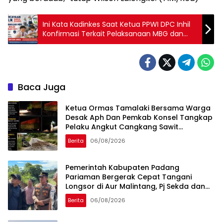
Ini Kata Kadinkes Saat Ketua PPWI DPC Inhil
Konfirmasi Terkait Pelaksanaan MBG dan
Kepatuhan SPPG
Baca Juga
Ketua Ormas Tamalaki Bersama Warga
Desak Aph Dan Pemkab Konsel Tangkap
Pelaku Angkut Cangkang Sawit
Overload, Truk PT KAP Melintas Jalan
Berita
06/08/2026
Umum
Pemerintah Kabupaten Padang
Pariaman Bergerak Cepat Tangani
Longsor di Aur Malintang, Pj Sekda dan
Anggota DPR RI Sepakati Pembukaan
Berita
06/08/2026
Trase Jalan Baru