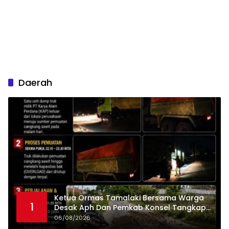
Daerah
Ketua Ormas Tamalaki Bersama Warga
1
Desak Aph Dan Pemkab Konsel Tangkap
Pelaku Angkut Cangkang Sawit Overload,
06/08/2026
Truk PT KAP Melintas Jalan Umum