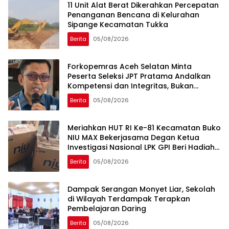
11 Unit Alat Berat Dikerahkan Percepatan
Penanganan Bencana di Kelurahan
Sipange Kecamatan Tukka
Berita
05/08/2026
Forkopemras Aceh Selatan Minta
Peserta Seleksi JPT Pratama Andalkan
Kompetensi dan Integritas, Bukan
Kedekatan
Berita
05/08/2026
Meriahkan HUT RI Ke-81 Kecamatan Buko
NIU MAX Bekerjasama Degan Ketua
Investigasi Nasional LPK GPI Beri Hadiah
Sponsor Kegiatan Laga Sepak Bola U-
Berita
05/08/2026
45
Dampak Serangan Monyet Liar, Sekolah
di Wilayah Terdampak Terapkan
Pembelajaran Daring
Berita
05/08/2026