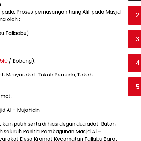
n
 pada, Proses pemasangan tiang Alif pada Masjid
2
ng oleh :
au Taliaabu)
3
1510
/ Bobong).
4
oh Masyarakat, Tokoh Pemuda, Tokoh
5
amat.
d Al – Mujahidin
 kain putih serta di hiasi degan dua adat Buton
eh seluruh Panitia Pembagunan Masjid Al –
asyarakat Desa Kramat Kecamatan Taliabu Barat