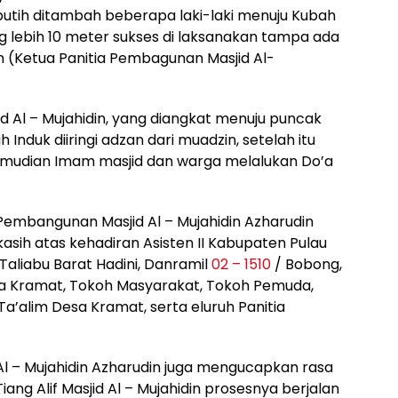
tih ditambah beberapa laki-laki menuju Kubah
g lebih 10 meter sukses di laksanakan tampa ada
in (Ketua Panitia Pembagunan Masjid Al-
d Al – Mujahidin, yang diangkat menuju puncak
 Induk diiringi adzan dari muadzin, setelah itu
kemudian Imam masjid dan warga melalukan Do’a
Pembangunan Masjid Al – Mujahidin Azharudin
asih atas kehadiran Asisten II Kabupaten Pulau
aliabu Barat Hadini, Danramil
02 – 1510
/ Bobong,
esa Kramat, Tokoh Masyarakat, Tokoh Pemuda,
Ta’alim Desa Kramat, serta eluruh Panitia
l – Mujahidin Azharudin juga mengucapkan rasa
ang Alif Masjid Al – Mujahidin prosesnya berjalan