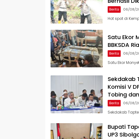
Berhasil Di
Berita
06/08/2
Hot spot di Kem
Satu Ekor M
BBKSDA Ria
Berita
06/08/2
Satu Ekor Monyet
Sekdakab 
Komisi V D
Tobing dan
Berita
06/08/2
Sekdakab Tapte
Bupati Tap
UP3 Sibolga