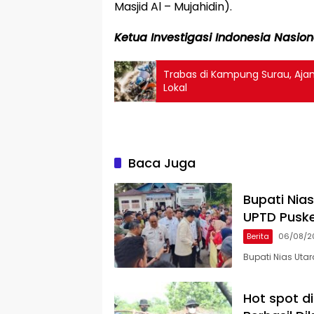
Masjid Al – Mujahidin).
Ketua Investigasi Indonesia Nasion
Trabas di Kampung Surau, Aja
Lokal
Baca Juga
Bupati Nia
UPTD Pusk
Berita
06/08/2
Bupati Nias Uta
Hot spot d