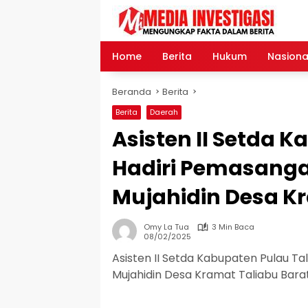
Langsung
ke
konten
Home
Berita
Hukum
Nasiona
Beranda
Berita
Berita
Daerah
Asisten II Setda 
Hadiri Pemasangan
Mujahidin Desa K
Omy La Tua
3 Min Baca
08/02/2025
Asisten II Setda Kabupaten Pulau Tal
Mujahidin Desa Kramat Taliabu Bara