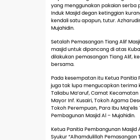
yang menggunakan pakaian serba pu
Induk Masjid degan ketinggian kuran
kendali satu apapun, tutur. Azharud
Mujahidin.
Setalah Pemasangan Tiang Alif Masji
masjid untuk dipancang di atas Kubah
dilakukan pemasangan Tiang Alif, 
bersama.
Pada kesempatan itu Ketua Panitia 
juga tak lupa mengucapkan terima k
Taliabu Ma’aruf, Camat Kecamatan T
Mayor Inf. Kusairi, Tokoh Agama D
Tokoh Perempuan, Para Ibu Maj’elis 
Pembagunan Masjid Al – Mujahidin.
Ketua Panitia Pembangunan Masjid A
Syukur “Alhamdulillah Pemasangan Ti