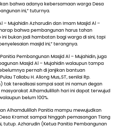
dakan bahwa adanya kebersamaan warga Desa
gunan ini,” tuturnya.
 – Mujahidin Azharudin dan Imam Masjid Al –
rharap bahwa pembangunan harus tahan
ini bukan jadi hambatan bagi warga di sini, tapi
nyelesaian masjid ini,” terangnya.
 Panitia Pembangunan Masjid Al – Mujahidin, juga
gunan Masjid Al – Mujahidin walaupun tampa
belumnya pernah di janjikan bantuan
au Taliabu H. Aliong Mus,.ST, senilai Rp.
) tak terealisasi sampai saat ini namun degan
masyarakat Alhamdulillah hari ini dapat terwujud
 walaupun belum 100%.
 dan Alhamdulillah Panitia mampu mewujudkan
n Desa Kramat sampai hinggah pemasangan Tiang
 ini, tutup. Azharudin (Ketua Panitia Pembangunan