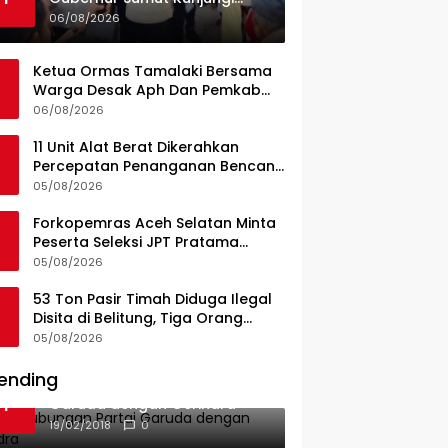
UPTD Puskesmas Lahewa
06/08/2026
Ketua Ormas Tamalaki Bersama
Warga Desak Aph Dan Pemkab
Konsel Tangkap Pelaku Angkut
06/08/2026
Cangkang Sawit Overload, Truk
PT KAP Melintas Jalan Umum
11 Unit Alat Berat Dikerahkan
Percepatan Penanganan Bencana
di Kelurahan Sipange Kecamatan
05/08/2026
Tukka
Forkopemras Aceh Selatan Minta
Peserta Seleksi JPT Pratama
Andalkan Kompetensi dan
05/08/2026
Integritas, Bukan Kedekatan
53 Ton Pasir Timah Diduga Ilegal
Disita di Belitung, Tiga Orang
Diamankan, Dua Masih Diburu
05/08/2026
ending
Ini Dia Hubungan Partai
1
Garuda dengan Gerindra
19/02/2018
0