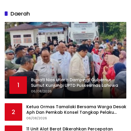
Daerah
Bupati Nias Utara Dampingi Gubernur
1
Sumut Kunjungi UPTD Puskesmas Lahewa
06/08/2026
Ketua Ormas Tamalaki Bersama Warga Desak
2
Aph Dan Pemkab Konsel Tangkap Pelaku
Angkut Cangkang Sawit Overload, Truk PT KAP
06/08/2026
Melintas Jalan Umum
11 Unit Alat Berat Dikerahkan Percepatan