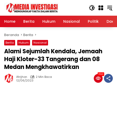
Langsung
ke
konten
Home
Berita
Hukum
Nasional
Politik
Daer
Beranda
Berita
Berita
Hukum
Nasional
Alami Sejumlah Kendala, Jemaah
Haji Kloter-33 Tangerang dan 08
Medan Mengkhawatirkan
1193
Atrijhon
2 Min Baca
12/06/2023