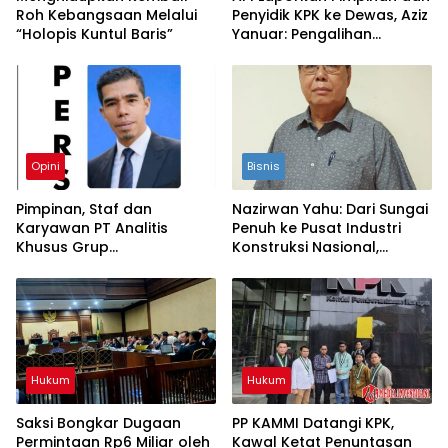
Roh Kebangsaan Melalui
Penyidik KPK ke Dewas, Aziz
“Holopis Kuntul Baris”
Yanuar: Pengalihan
Tahanan Yaqut Diduga
Cederai Keadilan
Opini
Bisnis
Pimpinan, Staf dan
Nazirwan Yahu: Dari Sungai
Karyawan PT Analitis
Penuh ke Pusat Industri
Khusus Grup
Konstruksi Nasional,
Mengucapkan Selamat
Konsistensi yang
Menunaikan Ibadah Puasa
Menyalakan Perusahaan
Ramadhan 1447 H
Hukum
Hukum
Saksi Bongkar Dugaan
PP KAMMI Datangi KPK,
Permintaan Rp6 Miliar oleh
Kawal Ketat Penuntasan