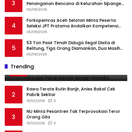
3
Penanganan Bencana di Kelurahan Sipange
Kecamatan Tukka
05/08/2026
Forkopemras Aceh Selatan Minta Peserta
4
Seleksi JPT Pratama Andalkan Kompetensi
dan Integritas, Bukan Kedekatan
05/08/2026
53 Ton Pasir Timah Diduga Ilegal Disita di
5
Belitung, Tiga Orang Diamankan, Dua Masih
Diburu
05/08/2026
Ini Dia Hubungan Partai Garuda dengan
Trending
1
Gerindra
19/02/2018
0
Rawa Terate Rutin Banjir, Anies Bakal Cek
2
Pabrik Sekitar
19/02/2018
0
NU Minta Pesantren Tak Terprovokasi Teror
3
Orang Gila
19/02/2018
0