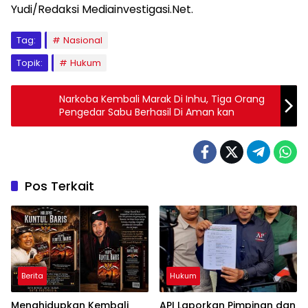
Yudi/Redaksi Mediainvestigasi.Net.
Tag:
Nasional
Topik:
Hukum
Narkoba Kembali Marak Di Inhu, Tiga Orang
Pengedar Sabu Berhasil Di Aman kan
Pos Terkait
Berita
Hukum
Menghidupkan Kembali
API Laporkan Pimpinan dan