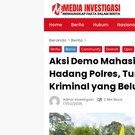
Langsung
ke
konten
Home
Berita
Hukum
Nasiona
Beranda
Berita
Berita
Bisnis
Community
Daerah
Opini
Aksi Demo Mahas
Hadang Polres, T
Kriminal yang Be
Admin Investigasi
2 Min Baca
17/02/2025