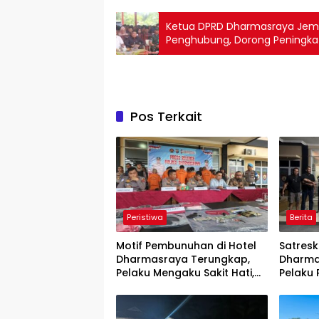
Ketua DPRD Dharmasraya Jemi
Penghubung, Dorong Peningka
Pos Terkait
Peristiwa
Berita
Motif Pembunuhan di Hotel
Satresk
Dharmasraya Terungkap,
Dharma
Pelaku Mengaku Sakit Hati,
Pelaku 
Polisi Tunggu Hasil Autopsi
Sikat 2
Rakitan