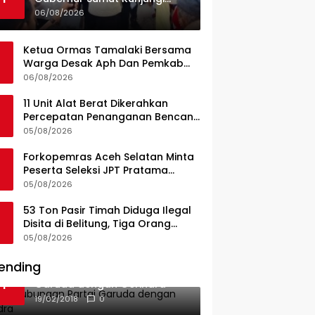
UPTD Puskesmas Lahewa
06/08/2026
Ketua Ormas Tamalaki Bersama
Warga Desak Aph Dan Pemkab
Konsel Tangkap Pelaku Angkut
06/08/2026
Cangkang Sawit Overload, Truk
PT KAP Melintas Jalan Umum
11 Unit Alat Berat Dikerahkan
Percepatan Penanganan Bencana
di Kelurahan Sipange Kecamatan
05/08/2026
Tukka
Forkopemras Aceh Selatan Minta
Peserta Seleksi JPT Pratama
Andalkan Kompetensi dan
05/08/2026
Integritas, Bukan Kedekatan
53 Ton Pasir Timah Diduga Ilegal
Disita di Belitung, Tiga Orang
Diamankan, Dua Masih Diburu
05/08/2026
ending
Ini Dia Hubungan Partai
1
Garuda dengan Gerindra
19/02/2018
0