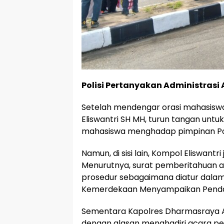
Polisi Pertanyakan Administrasi
Setelah mendengar orasi mahasisw
Eliswantri SH MH, turun tangan untu
mahasiswa menghadap pimpinan Pol
Namun, di sisi lain, Kompol Eliswantri
Menurutnya, surat pemberitahuan a
prosedur sebagaimana diatur dala
Kemerdekaan Menyampaikan Penda
Sementara Kapolres Dharmasraya AK
dengan alasan menghadiri acara pe