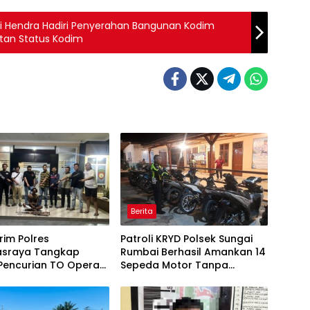
 Hendra Hadiri Penyerahan Bangunan Kodim
tan Status Kodim
Berita
rim Polres
Patroli KRYD Polsek Sungai
sraya Tangkap
Rumbai Berhasil Amankan 14
Pencurian TO Operasi
Sepeda Motor Tanpa
026, Dua Senjata Api
Kelengkapan, AKP Sutrisman:
 Disita
Kami Tindak Demi
Keselamatan Warga