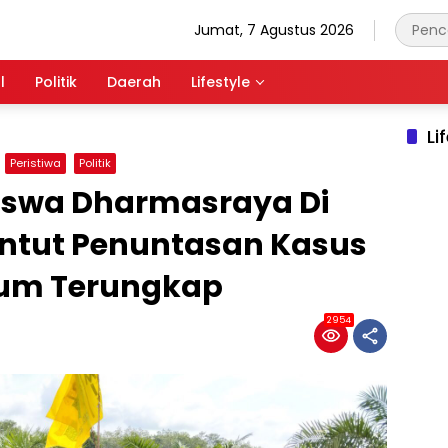
Jumat, 7 Agustus 2026
l
Politik
Daerah
Lifestyle
Li
Peristiwa
Politik
iswa Dharmasraya Di
untut Penuntasan Kasus
lum Terungkap
2954