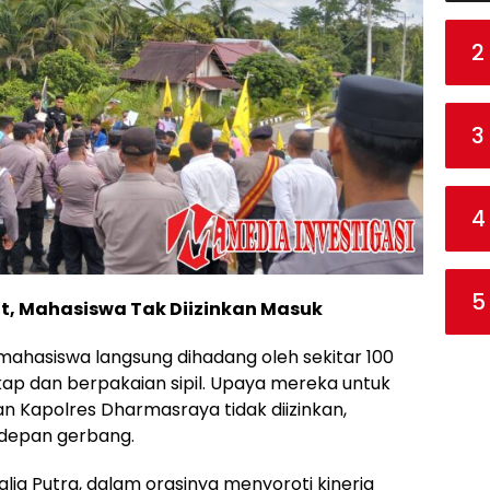
2
3
4
5
at, Mahasiswa Tak Diizinkan Masuk
ahasiswa langsung dihadang oleh sekitar 100
ap dan berpakaian sipil. Upaya mereka untuk
 Kapolres Dharmasraya tidak diizinkan,
 depan gerbang.
ia Putra, dalam orasinya menyoroti kinerja