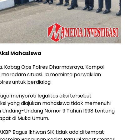
 Aksi Mahasiswa
a, Kabag Ops Polres Dharmasraya, Kompol
k meredam situasi. Ia meminta perwakilan
res untuk berdialog.
 juga menyoroti legalitas aksi tersebut.
ksi yang diajukan mahasiswa tidak memenuhi
m Undang-Undang Nomor 9 Tahun 1998 tentang
pat di Muka Umum.
BP Bagus Ikhwan SIK tidak ada di tempat
resmian Bangunan Kodim Baru Di Sport Center