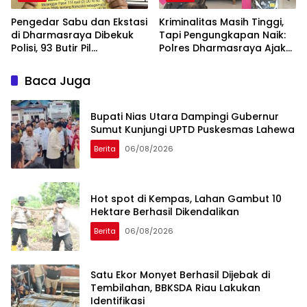
Pengedar Sabu dan Ekstasi
Kriminalitas Masih Tinggi,
di Dharmasraya Dibekuk
Tapi Pengungkapan Naik:
Polisi, 93 Butir Pil
Polres Dharmasraya Ajak
Diamankan
Warga Jaga Kamtibmas
Baca Juga
Bupati Nias Utara Dampingi Gubernur
Sumut Kunjungi UPTD Puskesmas Lahewa
Berita
06/08/2026
Hot spot di Kempas, Lahan Gambut 10
Hektare Berhasil Dikendalikan
Berita
06/08/2026
Satu Ekor Monyet Berhasil Dijebak di
Tembilahan, BBKSDA Riau Lakukan
Identifikasi