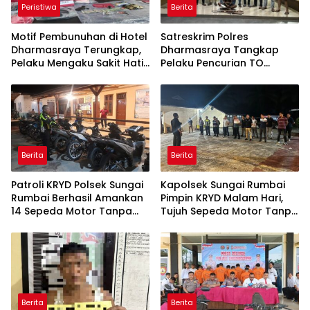
Peristiwa
Berita
Motif Pembunuhan di Hotel
Satreskrim Polres
Dharmasraya Terungkap,
Dharmasraya Tangkap
Pelaku Mengaku Sakit Hati,
Pelaku Pencurian TO
Polisi Tunggu Hasil Autopsi
Operasi Sikat 2026, Dua
Senjata Api Rakitan Disita
Berita
Berita
Patroli KRYD Polsek Sungai
Kapolsek Sungai Rumbai
Rumbai Berhasil Amankan
Pimpin KRYD Malam Hari,
14 Sepeda Motor Tanpa
Tujuh Sepeda Motor Tanpa
Kelengkapan, AKP
Plat Nomor Diamankan
Sutrisman: Kami Tindak
Demi Keselamatan Warga
Berita
Berita