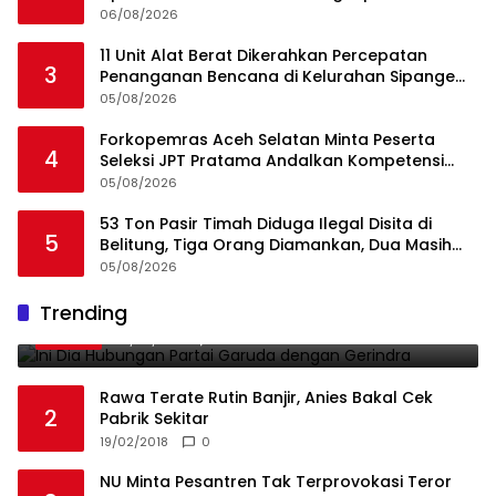
Angkut Cangkang Sawit Overload, Truk PT KAP
06/08/2026
Melintas Jalan Umum
11 Unit Alat Berat Dikerahkan Percepatan
3
Penanganan Bencana di Kelurahan Sipange
Kecamatan Tukka
05/08/2026
Forkopemras Aceh Selatan Minta Peserta
4
Seleksi JPT Pratama Andalkan Kompetensi
dan Integritas, Bukan Kedekatan
05/08/2026
53 Ton Pasir Timah Diduga Ilegal Disita di
5
Belitung, Tiga Orang Diamankan, Dua Masih
Diburu
05/08/2026
Ini Dia Hubungan Partai Garuda dengan
Trending
1
Gerindra
19/02/2018
0
Rawa Terate Rutin Banjir, Anies Bakal Cek
2
Pabrik Sekitar
19/02/2018
0
NU Minta Pesantren Tak Terprovokasi Teror