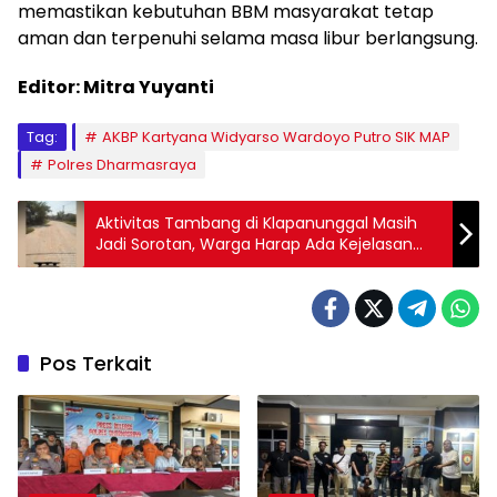
memastikan kebutuhan BBM masyarakat tetap
aman dan terpenuhi selama masa libur berlangsung.
Editor: Mitra Yuyanti
Tag:
AKBP Kartyana Widyarso Wardoyo Putro SIK MAP
Polres Dharmasraya
Aktivitas Tambang di Klapanunggal Masih
Jadi Sorotan, Warga Harap Ada Kejelasan
Penanganan
Pos Terkait