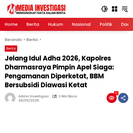
Langsung
ke
konten
Home
Berita
Hukum
Nasional
Politik
Daer
Beranda
Berita
Berita
Jelang Idul Adha 2026, Kapolres
Dharmasraya Pimpin Apel Siaga:
Pengamanan Diperketat, BBM
Bersubsidi Diawasi Ketat
111
Admin Investigasi
2 Min Baca
26/05/2026