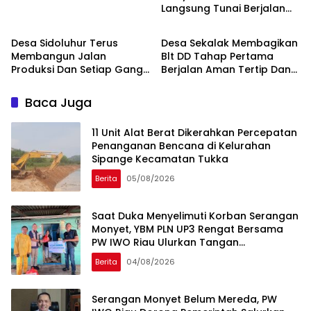
Langsung Tunai Berjalan
Berita
Berita
Aman Dan Kondusif.
Desa Sidoluhur Terus
Desa Sekalak Membagikan
Membangun Jalan
Blt DD Tahap Pertama
Produksi Dan Setiap Gang
Berjalan Aman Tertip Dan
Milik Masyarakat.
Kondusif.
Baca Juga
11 Unit Alat Berat Dikerahkan Percepatan
Penanganan Bencana di Kelurahan
Sipange Kecamatan Tukka
Berita
05/08/2026
Saat Duka Menyelimuti Korban Serangan
Monyet, YBM PLN UP3 Rengat Bersama
PW IWO Riau Ulurkan Tangan
Kemanusiaan
Berita
04/08/2026
Serangan Monyet Belum Mereda, PW