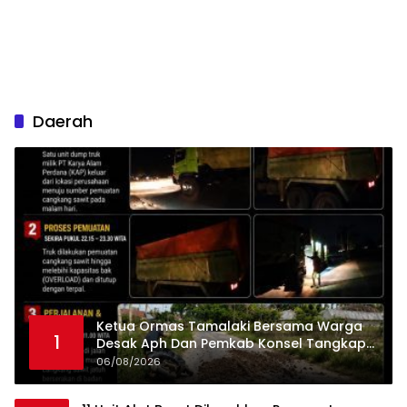
Daerah
Ketua Ormas Tamalaki Bersama Warga
1
Desak Aph Dan Pemkab Konsel Tangkap
Pelaku Angkut Cangkang Sawit Overload,
06/08/2026
Truk PT KAP Melintas Jalan Umum