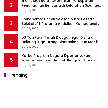
11 Unit Alat Berat Dikerahkan Percepatan
2
Penanganan Bencana di Kelurahan Sipange
Kecamatan Tukka
05/08/2026
Forkopemras Aceh Selatan Minta Peserta
3
Seleksi JPT Pratama Andalkan Kompetensi
dan Integritas, Bukan Kedekatan
05/08/2026
53 Ton Pasir Timah Diduga Ilegal Disita di
4
Belitung, Tiga Orang Diamankan, Dua Masih
Diburu
05/08/2026
Ketika Program Negara Dipertanyakan
5
Manfaatnya bagi Seluruh Penggiat Literasi
05/08/2026
Trending