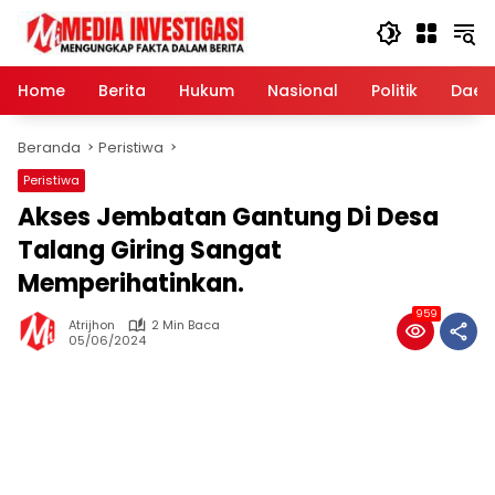
Langsung
ke
konten
Home
Berita
Hukum
Nasional
Politik
Daer
Beranda
Peristiwa
Peristiwa
Akses Jembatan Gantung Di Desa
Talang Giring Sangat
Memperihatinkan.
959
Atrijhon
2 Min Baca
05/06/2024