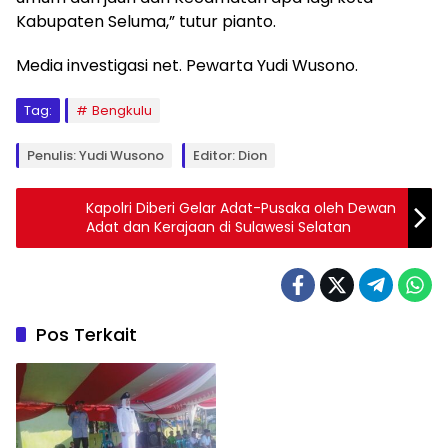
Kabupaten Seluma,” tutur pianto.
Media investigasi net. Pewarta Yudi Wusono.
Tag:
Bengkulu
Penulis: Yudi Wusono
Editor: Dion
Kapolri Diberi Gelar Adat-Pusaka oleh Dewan
Adat dan Kerajaan di Sulawesi Selatan
Pos Terkait