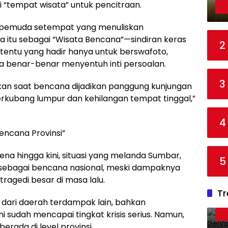
 “tempat wisata” untuk pencitraan.
g pemuda setempat yang menuliskan
itu sebagai “Wisata Bencana”—sindiran keras
2
tentu yang hadir hanya untuk berswafoto,
anpa benar-benar menyentuh inti persoalan.
3
kan saat bencana dijadikan panggung kunjungan
rkubang lumpur dan kehilangan tempat tinggal,”
4
encana Provinsi”
a hingga kini, situasi yang melanda Sumbar,
5
sebagai bencana nasional, meski dampaknya
tragedi besar di masa lalu.
Tr
 dari daerah terdampak lain, bahkan
 sudah mencapai tingkat krisis serius. Namun,
rada di level provinsi.