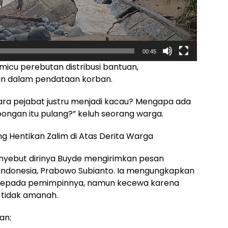
00:45
micu perebutan distribusi bantuan,
an dalam pendataan korban.
para pejabat justru menjadi kacau? Mengapa ada
ongan itu pulang?” keluh seorang warga.
 Hentikan Zalim di Atas Derita Warga
nyebut dirinya Buyde mengirimkan pesan
 Indonesia, Prabowo Subianto. Ia mengungkapkan
 kepada pemimpinnya, namun kecewa karena
 tidak amanah.
an: