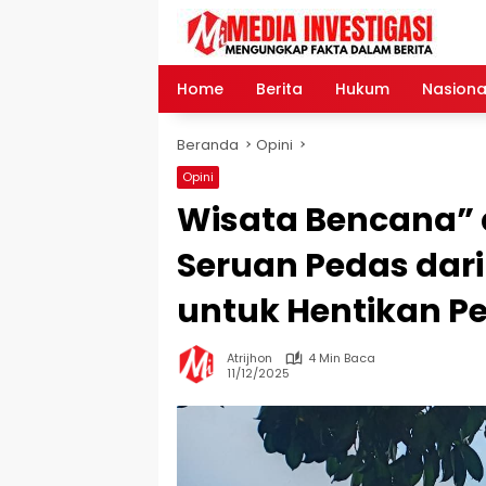
Langsung
ke
konten
Home
Berita
Hukum
Nasiona
Beranda
Opini
Opini
Wisata Bencana” 
Seruan Pedas da
untuk Hentikan 
Atrijhon
4 Min Baca
11/12/2025