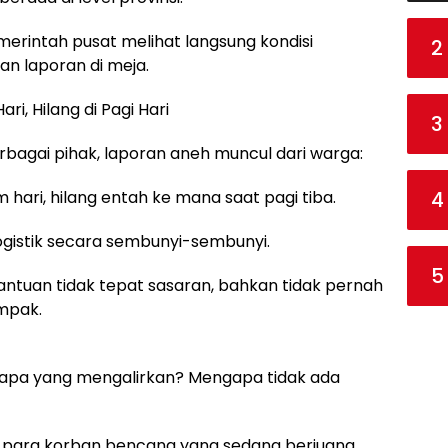
erintah pusat melihat langsung kondisi
2
n laporan di meja.
, Hilang di Pagi Hari
3
rbagai pihak, laporan aneh muncul dari warga:
ari, hilang entah ke mana saat pagi tiba.
4
istik secara sembunyi-sembunyi.
5
bantuan tidak tepat sasaran, bahkan tidak pernah
mpak.
iapa yang mengalirkan? Mengapa tidak ada
 para korban bencana yang sedang berjuang