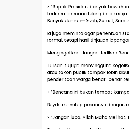
> “Bapak Presiden, banyak bawahan 
terkena bencana hilang begitu saja. 
Banyak daerah—Aceh, Sumut, Sumb
Ia juga meminta agar penentuan st
formal, tetapi hasil tinjauan lapangan
Mengingatkan: Jangan Jadikan Ben
Tulisan itu juga menyinggung kegel
atau tokoh publik tampak lebih sib
penderitaan warga benar-benar ter
> “Bencana ini bukan tempat kampan
Buyde menutup pesannya dengan re
> “Jangan lupa, Allah Maha Melihat. 