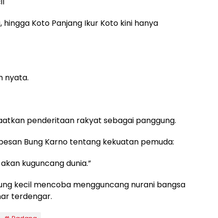
il
 hingga Koto Panjang Ikur Koto kini hanya
h nyata.
atkan penderitaan rakyat sebagai panggung.
p pesan Bung Karno tentang kekuatan pemuda:
 akan kuguncang dunia.”
mpung kecil mencoba mengguncang nurani bangsa
ar terdengar.