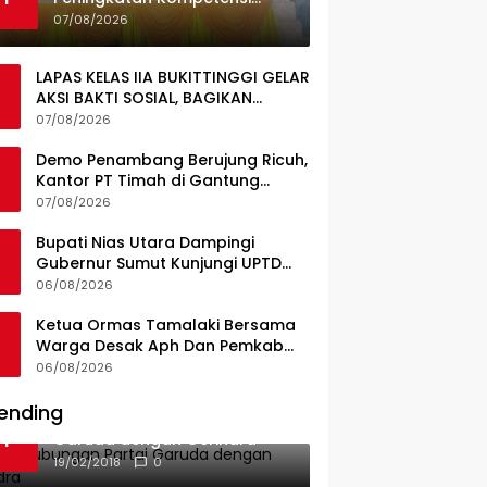
Guru, Pemkab Jajaki Kerja
07/08/2026
Sama dengan Pascasarjana
USK
LAPAS KELAS IIA BUKITTINGGI GELAR
AKSI BAKTI SOSIAL, BAGIKAN
SEMBAKO KEPADA MASYARAKAT
07/08/2026
SEKITAR
Demo Penambang Berujung Ricuh,
Kantor PT Timah di Gantung
Terbakar; Tuntutan Tata Niaga
07/08/2026
Timah Jadi Sorotan
Bupati Nias Utara Dampingi
Gubernur Sumut Kunjungi UPTD
Puskesmas Lahewa
06/08/2026
Ketua Ormas Tamalaki Bersama
Warga Desak Aph Dan Pemkab
Konsel Tangkap Pelaku Angkut
06/08/2026
Cangkang Sawit Overload, Truk
PT KAP Melintas Jalan Umum
ending
Ini Dia Hubungan Partai
1
Garuda dengan Gerindra
19/02/2018
0