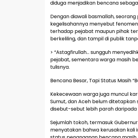
diduga menjadikan bencana sebagai
Dengan diawali basmallah, seoran
kegelisahannya menyebut fenomena 
terhadap pejabat maupun pihak ter
berkeliling, dan tampil di publik t
> “Astagfirullah… sungguh menyedih
pejabat, sementara warga masih be
tulisnya.
Bencana Besar, Tapi Status Masih “B
Kekecewaan warga juga muncul karen
Sumut, dan Aceh belum ditetapkan 
disebut-sebut lebih parah daripada 
Sejumlah tokoh, termasuk Gubernur
menyatakan bahwa kerusakan kali ini
status penanganan bencana masih be