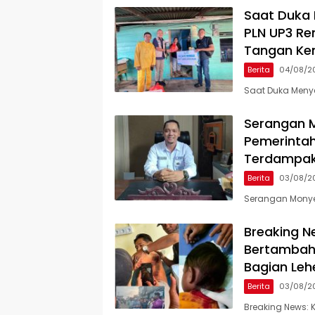
Saat Duka 
PLN UP3 Re
Tangan Ke
Berita
04/08/2
Saat Duka Menye
Serangan 
Pemerintah
Terdampa
Berita
03/08/2
Serangan Monye
Breaking Ne
Bertambah 
Bagian Leh
Berita
03/08/2
Breaking News: K