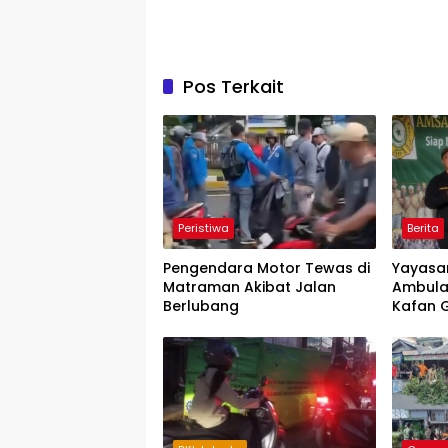
Pos Terkait
Peristiwa
Berita
Pengendara Motor Tewas di
Yayasa
Matraman Akibat Jalan
Ambula
Berlubang
Kafan G
LMK RW.