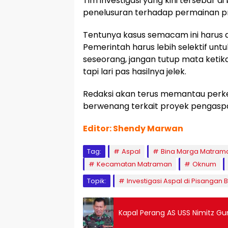
Tim investigasi yang kini tersebar 
penelusuran terhadap permainan pro
Tentunya kasus semacam ini harus d
Pemerintah harus lebih selektif u
seseorang, jangan tutup mata keti
tapi lari pas hasilnya jelek.
Redaksi akan terus memantau per
berwenang terkait proyek pengaspa
Editor: Shendy Marwan
Tag:
Aspal
Bina Marga Matram
Kecamatan Matraman
Oknum
Topik:
Investigasi Aspal di Pisangan 
Kapal Perang AS USS Nimitz Gun