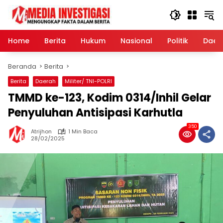
Langsung
ke
konten
Home
Berita
Hukum
Nasional
Politik
Daer
Beranda
Berita
Berita
Daerah
Militer/ TNI-POLRI
TMMD ke-123, Kodim 0314/Inhil Gelar
Penyuluhan Antisipasi Karhutla
350
Atrijhon
1 Min Baca
28/02/2025