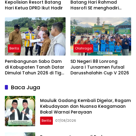
Kepolisian Resort Batang
Batang Hari Rahmad
Hari ‎Ketua DPRD Ikut Hadir
Hasrofi SE menghadiri
Upacara Peringatan HUT
Bank Jambi
Berita
Olahraga
Pembangunan Sabo Dam
SD Negeri 88 Lonrong
di Kabupaten Tanah Datar
Juara I Turnamen Futsal
Dimulai Tahun 2026 di Tiga
Darusshalahin Cup V 2026
Lokasi
Baca Juga
Mauluik Gadang Kembali Digelar, Ragam
Kebudayaan dan Nuansa Keagamaan
Bakal Warnai Perayaan
Berita
07/08/2026