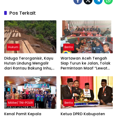
Pos Terkait
Hukum
Berita
Diduga Terorganisir, Kayu
Wartawan Aceh Tengah
Hutan Lindung Mengalir
Siap Turun ke Jalan, Tolak
dari Rantau Bakung Inhu,
Permintaan Maaf “Lewat
Siapa Bermain?
Rilis” Wakil Bupati
Militer/ TNI-POLRI
Berita
Kenal Pamit Kepala
Ketua DPRD Kabupaten