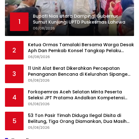
Bupati Nias Utara Dampingi Gubernur
1
Sumut Kunjungi UPTD Puskesmas Lahewa
06/08/2026
Ketua Ormas Tamalaki Bersama Warga Desak
2
Aph Dan Pemkab Konsel Tangkap Pelaku
Angkut Cangkang Sawit Overload, Truk PT KAP
06/08/2026
Melintas Jalan Umum
11 Unit Alat Berat Dikerahkan Percepatan
3
Penanganan Bencana di Kelurahan Sipange
Kecamatan Tukka
05/08/2026
Forkopemras Aceh Selatan Minta Peserta
4
Seleksi JPT Pratama Andalkan Kompetensi
dan Integritas, Bukan Kedekatan
05/08/2026
53 Ton Pasir Timah Diduga Ilegal Disita di
5
Belitung, Tiga Orang Diamankan, Dua Masih
Diburu
05/08/2026
Ini Dia Hubungan Partai Garuda dengan