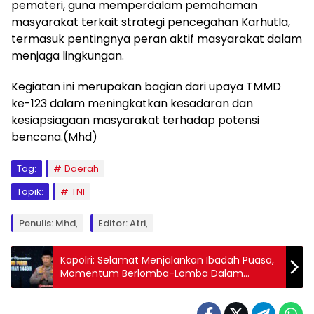
pemateri, guna memperdalam pemahaman
masyarakat terkait strategi pencegahan Karhutla,
termasuk pentingnya peran aktif masyarakat dalam
menjaga lingkungan.
Kegiatan ini merupakan bagian dari upaya TMMD
ke-123 dalam meningkatkan kesadaran dan
kesiapsiagaan masyarakat terhadap potensi
bencana.(Mhd)
Tag:
Daerah
Topik:
TNI
Penulis: Mhd,
Editor: Atri,
Kapolri: Selamat Menjalankan Ibadah Puasa,
Momentum Berlomba-Lomba Dalam
Kebaikan