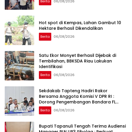
Berita
06/08/2026
Hot spot di Kempas, Lahan Gambut 10
Hektare Berhasil Dikendalikan
Berita
06/08/2026
Satu Ekor Monyet Berhasil Dijebak di
Tembilahan, BBKSDA Riau Lakukan
Identifikasi
Berita
06/08/2026
Sekdakab Tapteng Hadiri Rakor
Bersama Anggota Komisi V DPR RI :
Dorong Pengembangan Bandara FL
Tobing dan Pelabuhan Sibolga
Berita
06/08/2026
Bupati Tapanuli Tengah Terima Audiensi
Manager PLN UP3 Sibolga : Perkuat