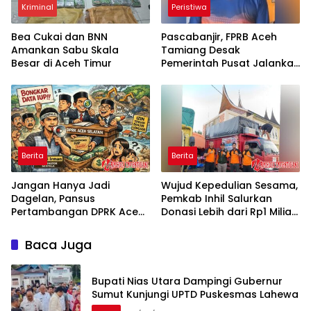
Kriminal
Peristiwa
Bea Cukai dan BNN
Pascabanjir, FPRB Aceh
Amankan Sabu Skala
Tamiang Desak
Besar di Aceh Timur
Pemerintah Pusat Jalankan
Program Padat Karya
Bersihkan Lingkungan
Berita
Berita
Jangan Hanya Jadi
Wujud Kepedulian Sesama,
Dagelan, Pansus
Pemkab Inhil Salurkan
Pertambangan DPRK Aceh
Donasi Lebih dari Rp1 Miliar
Selatan Didesak Bongkar
dan Logistik untuk Korban
Data Rekomendasi IUP ke
Bencana di Aceh, Sumut,
Baca Juga
Publik
dan Sumbar
Bupati Nias Utara Dampingi Gubernur
Sumut Kunjungi UPTD Puskesmas Lahewa