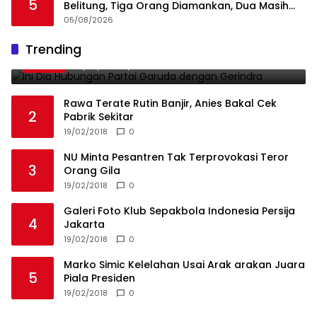
5
Belitung, Tiga Orang Diamankan, Dua Masih
Diburu
05/08/2026
Ini Dia Hubungan Partai Garuda dengan
Trending
1
Gerindra
19/02/2018
0
Rawa Terate Rutin Banjir, Anies Bakal Cek
2
Pabrik Sekitar
19/02/2018
0
NU Minta Pesantren Tak Terprovokasi Teror
3
Orang Gila
19/02/2018
0
Galeri Foto Klub Sepakbola Indonesia Persija
4
Jakarta
19/02/2018
0
Marko Simic Kelelahan Usai Arak arakan Juara
5
Piala Presiden
19/02/2018
0