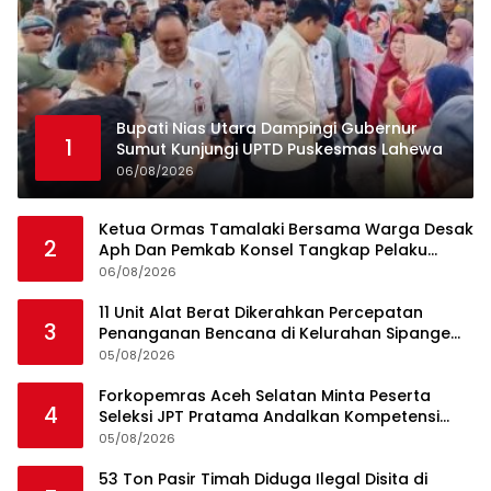
Bupati Nias Utara Dampingi Gubernur
1
Sumut Kunjungi UPTD Puskesmas Lahewa
06/08/2026
Ketua Ormas Tamalaki Bersama Warga Desak
2
Aph Dan Pemkab Konsel Tangkap Pelaku
Angkut Cangkang Sawit Overload, Truk PT KAP
06/08/2026
Melintas Jalan Umum
11 Unit Alat Berat Dikerahkan Percepatan
3
Penanganan Bencana di Kelurahan Sipange
Kecamatan Tukka
05/08/2026
Forkopemras Aceh Selatan Minta Peserta
4
Seleksi JPT Pratama Andalkan Kompetensi
dan Integritas, Bukan Kedekatan
05/08/2026
53 Ton Pasir Timah Diduga Ilegal Disita di