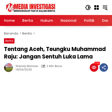
Langsung
ke
konten
Home
Berita
Hukum
Nasional
Politik
Daer
Beranda
Berita
Berita
Tentang Aceh, Teungku Muhammad
Raju: Jangan Sentuh Luka Lama
179
Shendy Marwan
2 Min Baca
14/06/2025