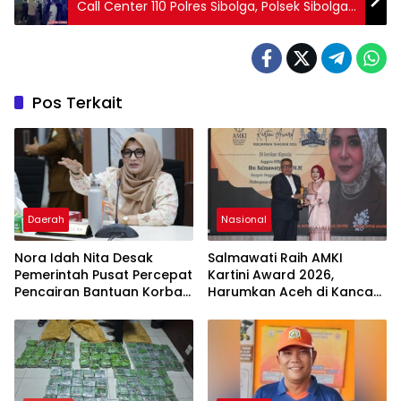
Call Center 110 Polres Sibolga, Polsek Sibolga
Selatan Sapa Warga*
Pos Terkait
Daerah
Nasional
Nora Idah Nita Desak
Salmawati Raih AMKI
Pemerintah Pusat Percepat
Kartini Award 2026,
Pencairan Bantuan Korban
Harumkan Aceh di Kancah
Bencana Hidrometeorologi
Nasional
di Aceh