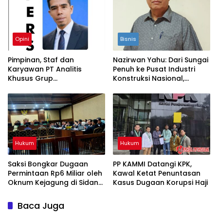
Opini
Bisnis
Pimpinan, Staf dan
Nazirwan Yahu: Dari Sungai
Karyawan PT Analitis
Penuh ke Pusat Industri
Khusus Grup
Konstruksi Nasional,
Mengucapkan Selamat
Konsistensi yang
Menunaikan Ibadah Puasa
Menyalakan Perusahaan
Ramadhan 1447 H
Hukum
Hukum
Saksi Bongkar Dugaan
PP KAMMI Datangi KPK,
Permintaan Rp6 Miliar oleh
Kawal Ketat Penuntasan
Oknum Kejagung di Sidang
Kasus Dugaan Korupsi Haji
Noel Ebenezer
Baca Juga