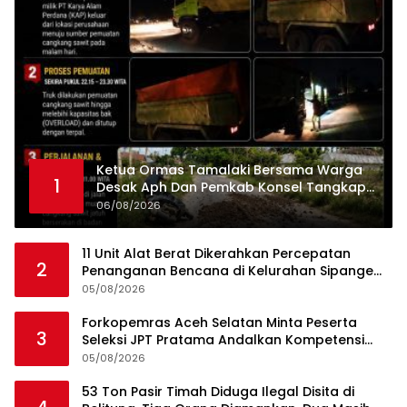
Ketua Ormas Tamalaki Bersama Warga
1
Desak Aph Dan Pemkab Konsel Tangkap
Pelaku Angkut Cangkang Sawit Overload,
06/08/2026
Truk PT KAP Melintas Jalan Umum
11 Unit Alat Berat Dikerahkan Percepatan
2
Penanganan Bencana di Kelurahan Sipange
Kecamatan Tukka
05/08/2026
Forkopemras Aceh Selatan Minta Peserta
3
Seleksi JPT Pratama Andalkan Kompetensi
dan Integritas, Bukan Kedekatan
05/08/2026
53 Ton Pasir Timah Diduga Ilegal Disita di