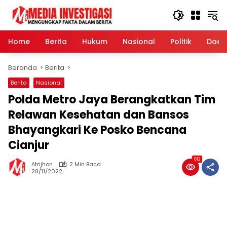
Langsung
ke
konten
Home
Berita
Hukum
Nasional
Politik
Daer
Beranda
Berita
Berita
Nasional
Polda Metro Jaya Berangkatkan Tim
Relawan Kesehatan dan Bansos
Bhayangkari Ke Posko Bencana
Cianjur
612
Atrijhon
2 Min Baca
28/11/2022