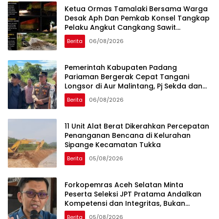
Ketua Ormas Tamalaki Bersama Warga
Desak Aph Dan Pemkab Konsel Tangkap
Pelaku Angkut Cangkang Sawit
Overload, Truk PT KAP Melintas Jalan
Berita
06/08/2026
Umum
Pemerintah Kabupaten Padang
Pariaman Bergerak Cepat Tangani
Longsor di Aur Malintang, Pj Sekda dan
Anggota DPR RI Sepakati Pembukaan
Berita
06/08/2026
Trase Jalan Baru
11 Unit Alat Berat Dikerahkan Percepatan
Penanganan Bencana di Kelurahan
Sipange Kecamatan Tukka
Berita
05/08/2026
Forkopemras Aceh Selatan Minta
Peserta Seleksi JPT Pratama Andalkan
Kompetensi dan Integritas, Bukan
Kedekatan
Berita
05/08/2026