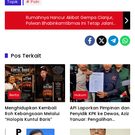
Topik:
Polri
Rumahnya Hancur Akibat Gempa Cianjur,
Polwan Bhabinkamtibmas Ini Tetap Jalani
Tugas Layani Masyarakat
Pos Terkait
Berita
Hukum
Menghidupkan Kembali
API Laporkan Pimpinan dan
Roh Kebangsaan Melalui
Penyidik KPK ke Dewas, Aziz
“Holopis Kuntul Baris”
Yanuar: Pengalihan
Tahanan Yaqut Diduga
Cederai Keadilan