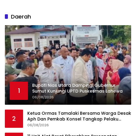
Daerah
Bupati Nias Utara Dampingi Gubernur
1
Sumut Kunjungi UPTD Puskesmas Lahewa
06/08/2026
Ketua Ormas Tamalaki Bersama Warga Desak
2
Aph Dan Pemkab Konsel Tangkap Pelaku
Angkut Cangkang Sawit Overload, Truk PT KAP
06/08/2026
Melintas Jalan Umum