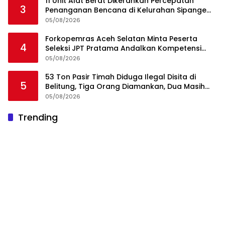
11 Unit Alat Berat Dikerahkan Percepatan
3
Penanganan Bencana di Kelurahan Sipange
Kecamatan Tukka
05/08/2026
Forkopemras Aceh Selatan Minta Peserta
4
Seleksi JPT Pratama Andalkan Kompetensi
dan Integritas, Bukan Kedekatan
05/08/2026
53 Ton Pasir Timah Diduga Ilegal Disita di
5
Belitung, Tiga Orang Diamankan, Dua Masih
Diburu
05/08/2026
Ini Dia Hubungan Partai Garuda dengan
Trending
1
Gerindra
19/02/2018
0
Rawa Terate Rutin Banjir, Anies Bakal Cek
2
Pabrik Sekitar
19/02/2018
0
NU Minta Pesantren Tak Terprovokasi Teror
3
Orang Gila
19/02/2018
0