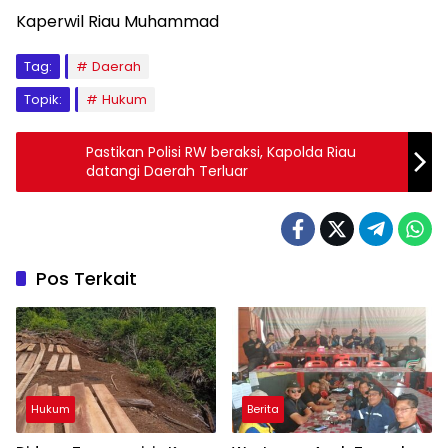
Kaperwil Riau Muhammad
Tag:
Daerah
Topik:
Hukum
Pastikan Polisi RW beraksi, Kapolda Riau
datangi Daerah Terluar
Pos Terkait
Hukum
Berita