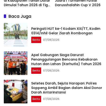
di Kabupaten Tanah Datar
Juara I Turnamen Futsal
Dimulai Tahun 2026 di Tiga
Darusshalahin Cup V 2026
Lokasi
Baca Juga
Peringati HUT ke-1 Kodam XIX/TT, Kodim
0314/Inhil Gelar Ziarah Rombongan
Berita
07/08/2026
Apel Gabungan Siaga Darurat
Penanggulangan Bencana Kebakaran
Hutan dan Lahan (Karhutla) Tahun 2026
Berita
07/08/2026
Setetes Darah, Sejuta Harapan: Polres
Soppeng Ambil Bagian dalam Aksi Donor
Darah Antarinstansi
Berita
07/08/2026