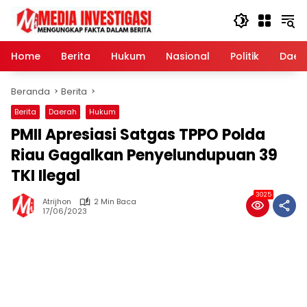
Langsung
ke
konten
Home
Berita
Hukum
Nasional
Politik
Daer
Beranda
Berita
Berita
Daerah
Hukum
PMII Apresiasi Satgas TPPO Polda
Riau Gagalkan Penyelundupuan 39
TKI Ilegal
3025
Atrijhon
2 Min Baca
17/06/2023