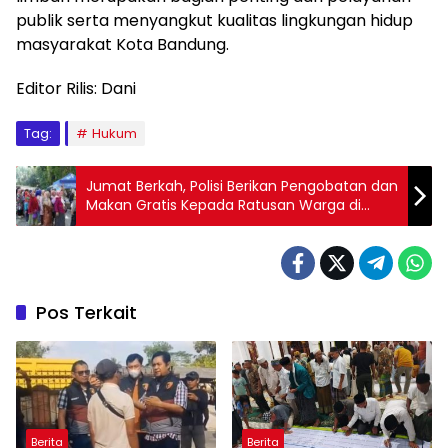
publik serta menyangkut kualitas lingkungan hidup
masyarakat Kota Bandung.
Editor Rilis: Dani
Tag:
Hukum
Jumat Berkah, Polisi Berikan Pengobatan dan
Makan Gratis Kepada Ratusan Warga di
Alun-Alun Soreang
Pos Terkait
Berita
Berita