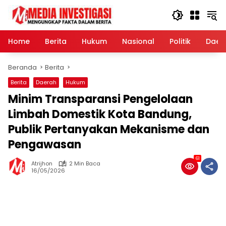
Langsung
ke
konten
Home
Berita
Hukum
Nasional
Politik
Daer
Beranda
Berita
Berita
Daerah
Hukum
Minim Transparansi Pengelolaan
Limbah Domestik Kota Bandung,
Publik Pertanyakan Mekanisme dan
Pengawasan
61
Atrijhon
2 Min Baca
16/05/2026