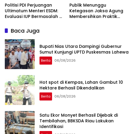
Politisi PDI Perjuangan
Publik Menunggu
Ultimatum Menteri ESDM:
Ketegasan Jaksa Agung
Evaluasi IUP Bermasalah di
Membersihkan Praktik
Aceh Sebelum 17 Agustus
“Jaksa Calo Proyek”
Baca Juga
Bupati Nias Utara Dampingi Gubernur
Sumut Kunjungi UPTD Puskesmas Lahewa
Berita
06/08/2026
Hot spot di Kempas, Lahan Gambut 10
Hektare Berhasil Dikendalikan
Berita
06/08/2026
Satu Ekor Monyet Berhasil Dijebak di
Tembilahan, BBKSDA Riau Lakukan
Identifikasi