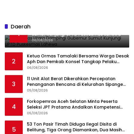
Daerah
Bupati Nias Utara Dampingi Gubernur
1
Sumut Kunjungi UPTD Puskesmas Lahewa
06/08/2026
Ketua Ormas Tamalaki Bersama Warga Desak
2
Aph Dan Pemkab Konsel Tangkap Pelaku
Angkut Cangkang Sawit Overload, Truk PT KAP
06/08/2026
Melintas Jalan Umum
11 Unit Alat Berat Dikerahkan Percepatan
3
Penanganan Bencana di Kelurahan Sipange
Kecamatan Tukka
05/08/2026
Forkopemras Aceh Selatan Minta Peserta
4
Seleksi JPT Pratama Andalkan Kompetensi
dan Integritas, Bukan Kedekatan
05/08/2026
53 Ton Pasir Timah Diduga Ilegal Disita di
5
Belitung, Tiga Orang Diamankan, Dua Masih