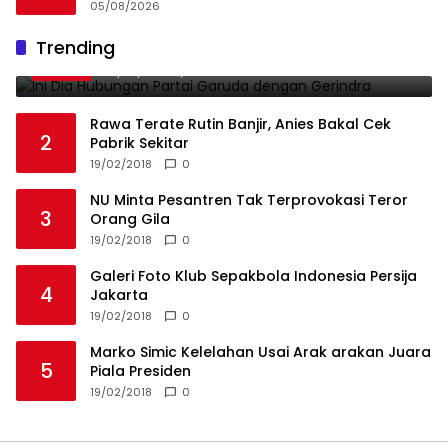
Diburu
05/08/2026
Ini Dia Hubungan Partai Garuda dengan
Trending
1
Gerindra
19/02/2018
0
Rawa Terate Rutin Banjir, Anies Bakal Cek
2
Pabrik Sekitar
19/02/2018
0
NU Minta Pesantren Tak Terprovokasi Teror
3
Orang Gila
19/02/2018
0
Galeri Foto Klub Sepakbola Indonesia Persija
4
Jakarta
19/02/2018
0
Marko Simic Kelelahan Usai Arak arakan Juara
5
Piala Presiden
19/02/2018
0