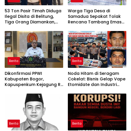
53 Ton Pasir Timah Diduga
Warga Tiga Desa di
Ilegal Disita di Belitung,
Samadua Sepakat Tolak
Tiga Orang Diamankan,
Rencana Tambang Emas
Dua Masih Diburu
di Air Sialang
Berita
Berita
Dikonfirmasi PPWI
Noda Hitam di Seragam
Kabupaten Bogor,
Cokelat: Bisnis Gelap Vape
Kapuspenkum Kejagung RI
Etomidate dan Industri
Benarkan Kasi Pidsus Kejari
Pemerasan di Jantung
Kabupaten Bogor Jalani
Kepolisian
Pemeriksaan
Berita
Berita