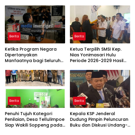
Lahewa
Kompetensi dan Integritas,
Bukan Kedekatan
Berita
Berita
Ketika Program Negara
Ketua Terpilih SMSI Kep.
Dipertanyakan
Nias Yonimasari Hulu
Manfaatnya bagi Seluruh
Periode 2026-2029 Hasil
Penggiat Literasi
Musda Ke -I
Berita
Berita
Penuhi Tujuh Kategori
Kepala KSP Jenderal
Penilaian, Desa Tellulimpoe
Dudung Pimpin Peluncuran
Siap Wakili Soppeng pada
Buku dan Diskusi Undang-
Ajang Desa Berkinerja Baik
Undang Perekonomian