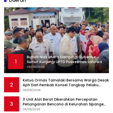
Daerah
Bupati Nias Utara Dampingi Gubernur
1
Sumut Kunjungi UPTD Puskesmas Lahewa
06/08/2026
Ketua Ormas Tamalaki Bersama Warga Desak
2
Aph Dan Pemkab Konsel Tangkap Pelaku
Angkut Cangkang Sawit Overload, Truk PT KAP
06/08/2026
Melintas Jalan Umum
11 Unit Alat Berat Dikerahkan Percepatan
3
Penanganan Bencana di Kelurahan Sipange
Kecamatan Tukka
05/08/2026