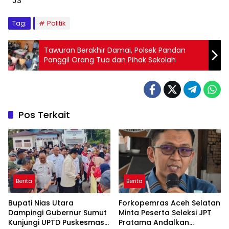
*JS*
Tag:
Politik
Tawuran Berakhir Damai, Polsek Pandan
Panggil Orang Tua dan Pihak Sekolah
Pos Terkait
Berita
Berita
Bupati Nias Utara
Forkopemras Aceh Selatan
Dampingi Gubernur Sumut
Minta Peserta Seleksi JPT
Kunjungi UPTD Puskesmas
Pratama Andalkan