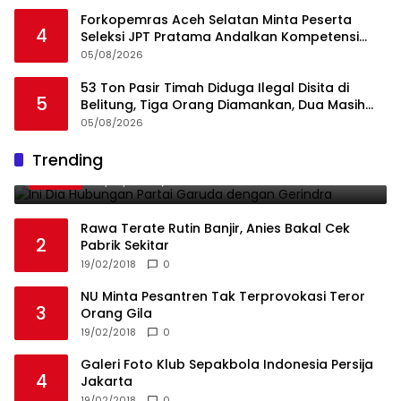
Forkopemras Aceh Selatan Minta Peserta
4
Seleksi JPT Pratama Andalkan Kompetensi
dan Integritas, Bukan Kedekatan
05/08/2026
53 Ton Pasir Timah Diduga Ilegal Disita di
5
Belitung, Tiga Orang Diamankan, Dua Masih
Diburu
05/08/2026
Ini Dia Hubungan Partai Garuda dengan
Trending
1
Gerindra
19/02/2018
0
Rawa Terate Rutin Banjir, Anies Bakal Cek
2
Pabrik Sekitar
19/02/2018
0
NU Minta Pesantren Tak Terprovokasi Teror
3
Orang Gila
19/02/2018
0
Galeri Foto Klub Sepakbola Indonesia Persija
4
Jakarta
19/02/2018
0