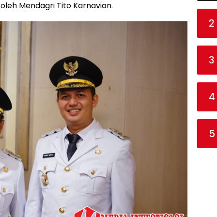
a oleh Mendagri Tito Karnavian.
2
3
4
5