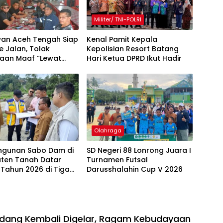
Militer/ TNI-POLRI
an Aceh Tengah Siap
Kenal Pamit Kepala
e Jalan, Tolak
Kepolisian Resort Batang
taan Maaf “Lewat
Hari ‎Ketua DPRD Ikut Hadir
akil Bupati
Olahraga
gunan Sabo Dam di
SD Negeri 88 Lonrong Juara I
ten Tanah Datar
Turnamen Futsal
 Tahun 2026 di Tiga
Darusshalahin Cup V 2026
dang Kembali Digelar, Ragam Kebudayaan