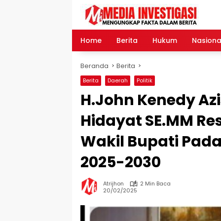
Langsung
ke
konten
Home
Berita
Hukum
Nasiona
Beranda
Berita
Berita
Daerah
Politik
H.John Kenedy Az
Hidayat SE.MM Res
Wakil Bupati Pad
2025-2030
Atrijhon
2 Min Baca
20/02/2025