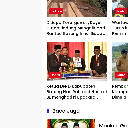
Hukum
Berita
Diduga Terorganisir, Kayu
Wartaw
Hutan Lindung Mengalir dari
Turun k
Rantau Bakung Inhu, Siapa
Permin
Bermain?
Rilis” W
Berita
Berita
Ketua DPRD Kabupaten
Pemban
Batang Hari Rahmad Hasrofi
Kabupa
SE menghadiri Upacara
Dimulai
Peringatan HUT Bank Jambi
Lokasi
Baca Juga
Mauluik Ga