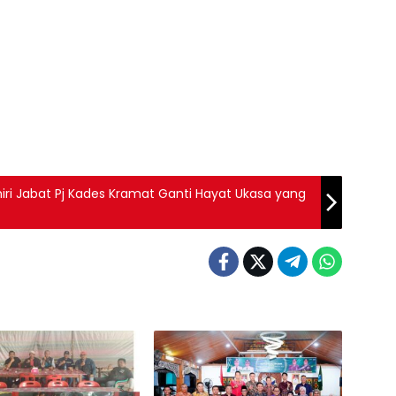
hiri Jabat Pj Kades Kramat Ganti Hayat Ukasa yang