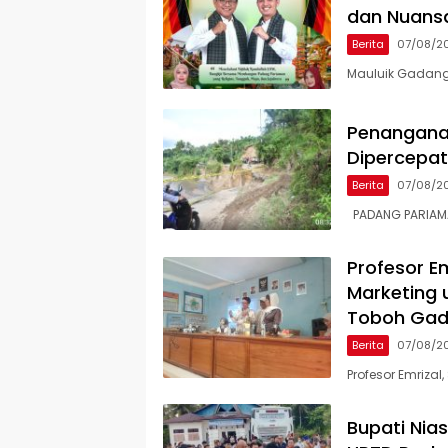
dan Nuans
Berita
07/08/2
Mauluik Gadang
Penangana
Dipercepat,
Berita
07/08/2
PADANG PARIAMAN
Profesor Em
Marketing 
Toboh Ga
Berita
07/08/2
Profesor Emrizal,
Bupati Nia