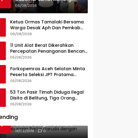
UPTD Puskesmas Lahewa
06/08/2026
Ketua Ormas Tamalaki Bersama
Warga Desak Aph Dan Pemkab
Konsel Tangkap Pelaku Angkut
06/08/2026
Cangkang Sawit Overload, Truk
PT KAP Melintas Jalan Umum
11 Unit Alat Berat Dikerahkan
Percepatan Penanganan Bencana
di Kelurahan Sipange Kecamatan
05/08/2026
Tukka
Forkopemras Aceh Selatan Minta
Peserta Seleksi JPT Pratama
Andalkan Kompetensi dan
05/08/2026
Integritas, Bukan Kedekatan
53 Ton Pasir Timah Diduga Ilegal
Disita di Belitung, Tiga Orang
Diamankan, Dua Masih Diburu
05/08/2026
ending
Ini Dia Hubungan Partai
1
Garuda dengan Gerindra
19/02/2018
0