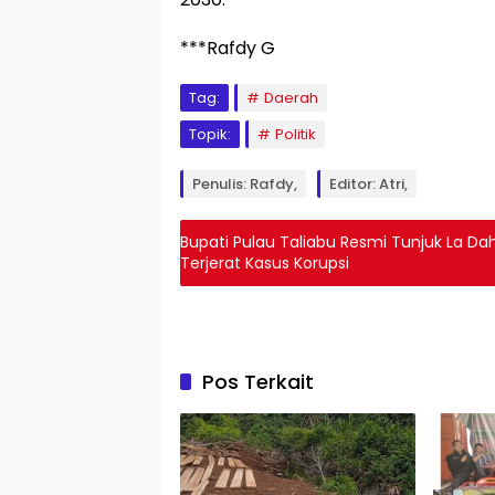
***Rafdy G
Tag:
Daerah
Topik:
Politik
Penulis: Rafdy,
Editor: Atri,
Bupati Pulau Taliabu Resmi Tunjuk La Da
Terjerat Kasus Korupsi
Pos Terkait