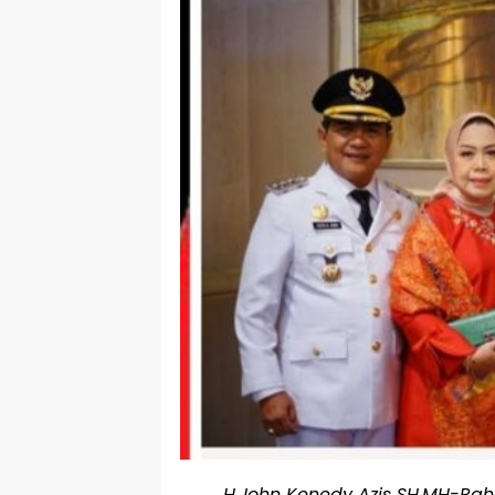
H.John Kenedy Azis SH.MH-Rah