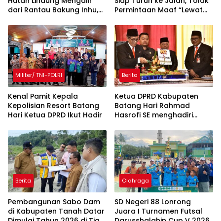
Hutan Lindung Mengalir
Siap Turun ke Jalan, Tolak
dari Rantau Bakung Inhu,
Permintaan Maaf “Lewat
Siapa Bermain?
Rilis” Wakil Bupati
Militer/ TNI-POLRI
Berita
Kenal Pamit Kepala
Ketua DPRD Kabupaten
Kepolisian Resort Batang
Batang Hari Rahmad
Hari ‎Ketua DPRD Ikut Hadir
Hasrofi SE menghadiri
Upacara Peringatan HUT
Bank Jambi
Berita
Olahraga
Pembangunan Sabo Dam
SD Negeri 88 Lonrong
di Kabupaten Tanah Datar
Juara I Turnamen Futsal
Dimulai Tahun 2026 di Tiga
Darusshalahin Cup V 2026