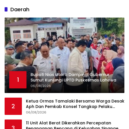
Daerah
Bupati Nias Utara Dampingi Gubernur
1
Sumut Kunjungi UPTD Puskesmas Lahewa
06/08/2026
Ketua Ormas Tamalaki Bersama Warga Desak
2
Aph Dan Pemkab Konsel Tangkap Pelaku
Angkut Cangkang Sawit Overload, Truk PT KAP
06/08/2026
Melintas Jalan Umum
11 Unit Alat Berat Dikerahkan Percepatan
3
Penanganan Bencana di Kelurahan Sipange