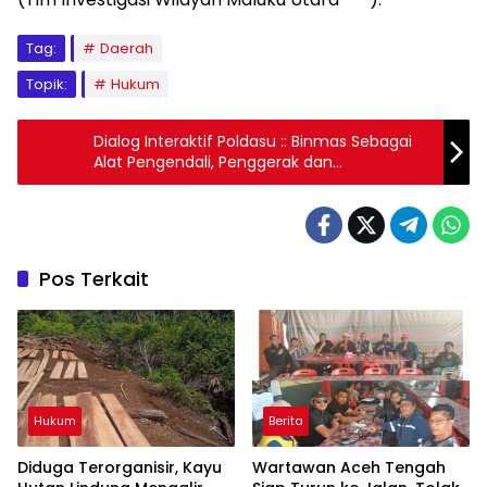
Tag:
Daerah
Topik:
Hukum
Dialog Interaktif Poldasu :: Binmas Sebagai
Alat Pengendali, Penggerak dan
Pemberdaya Masyarakat Dalam
Mewujudkan Keamanan, Ketertiban dan
Ketentraman Warga
Pos Terkait
Hukum
Berita
Diduga Terorganisir, Kayu
Wartawan Aceh Tengah