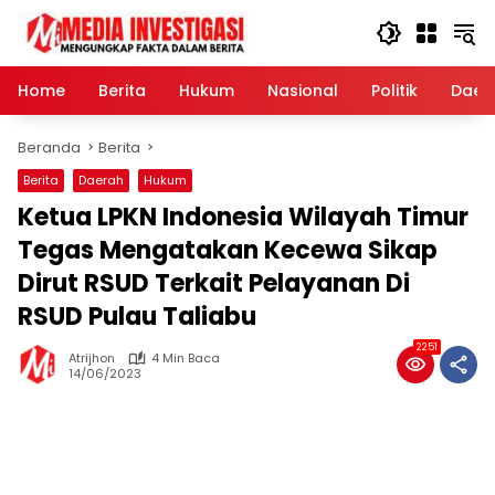
Langsung
ke
konten
Home
Berita
Hukum
Nasional
Politik
Daer
Beranda
Berita
Berita
Daerah
Hukum
Ketua LPKN Indonesia Wilayah Timur
Tegas Mengatakan Kecewa Sikap
Dirut RSUD Terkait Pelayanan Di
RSUD Pulau Taliabu
2251
Atrijhon
4 Min Baca
14/06/2023