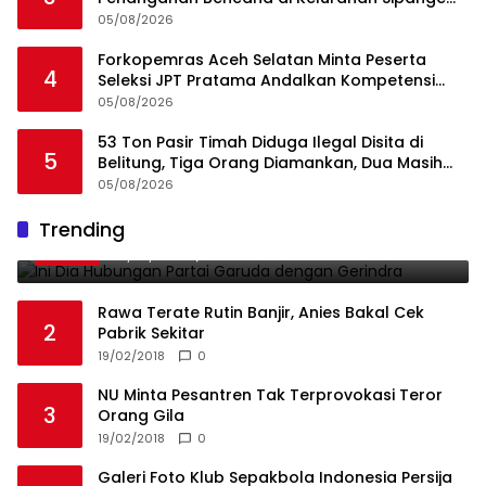
Kecamatan Tukka
05/08/2026
Forkopemras Aceh Selatan Minta Peserta
4
Seleksi JPT Pratama Andalkan Kompetensi
dan Integritas, Bukan Kedekatan
05/08/2026
53 Ton Pasir Timah Diduga Ilegal Disita di
5
Belitung, Tiga Orang Diamankan, Dua Masih
Diburu
05/08/2026
Ini Dia Hubungan Partai Garuda dengan
Trending
1
Gerindra
19/02/2018
0
Rawa Terate Rutin Banjir, Anies Bakal Cek
2
Pabrik Sekitar
19/02/2018
0
NU Minta Pesantren Tak Terprovokasi Teror
3
Orang Gila
19/02/2018
0
Galeri Foto Klub Sepakbola Indonesia Persija