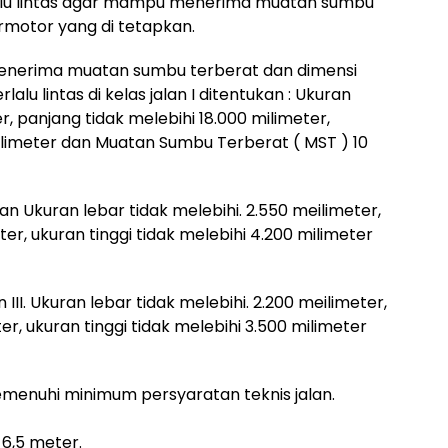
 lalu lintas agar mampu menerima muatan sumbu
rmotor yang di tetapkan.
 menerima muatan sumbu terberat dan dimensi
u lintas di kelas jalan I ditentukan : Ukuran
r, panjang tidak melebihi 18.000 milimeter,
milimeter dan Muatan Sumbu Terberat ( MST ) 10
alan Ukuran lebar tidak melebihi. 2.550 meilimeter,
ter, ukuran tinggi tidak melebihi 4.200 milimeter
n III. Ukuran lebar tidak melebihi. 2.200 meilimeter,
er, ukuran tinggi tidak melebihi 3.500 milimeter
 memenuhi minimum persyaratan teknis jalan.
t 6,5 meter.