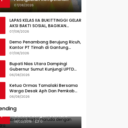
Guru, Pemkab Jajaki Kerja
07/08/2026
Sama dengan Pascasarjana
USK
LAPAS KELAS IIA BUKITTINGGI GELAR
AKSI BAKTI SOSIAL, BAGIKAN
SEMBAKO KEPADA MASYARAKAT
07/08/2026
SEKITAR
Demo Penambang Berujung Ricuh,
Kantor PT Timah di Gantung
Terbakar; Tuntutan Tata Niaga
07/08/2026
Timah Jadi Sorotan
Bupati Nias Utara Dampingi
Gubernur Sumut Kunjungi UPTD
Puskesmas Lahewa
06/08/2026
Ketua Ormas Tamalaki Bersama
Warga Desak Aph Dan Pemkab
Konsel Tangkap Pelaku Angkut
06/08/2026
Cangkang Sawit Overload, Truk
PT KAP Melintas Jalan Umum
ending
Ini Dia Hubungan Partai
1
Garuda dengan Gerindra
19/02/2018
0