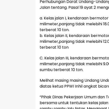
Perhubungan Darat Undang-Undang N
Jalan tentang. Pasal 19 ayat 2 meng
a. Kelas jalan I, kendaraan bermoto
milimeter,panjang tidak melebihi 18
terberat 10 ton.
b. Kelas jalan II, kendaraan bermoto
milimeter,panjang tidak melebihi 12
terberat 10 ton
C. Kelas jalan III, kendaraan bermot
milimeter,panjang tidak melebihi 9.0
sumbu terberat 10 ton.
Melihat masing masing Undang Undan
diatas ketua PPWI Inhil angkat bicar
“Pihak Dinas Pekerjaan Umum dan Ta
bersama untuk tentukan kelas jala
rambu rambu lalu lintas, Mengingat k