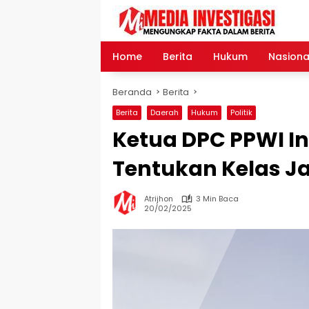
Langsung
ke
konten
Home
Berita
Hukum
Nasiona
Beranda
Berita
Berita
Daerah
Hukum
Politik
Ketua DPC PPWI In
Tentukan Kelas J
Atrijhon
3 Min Baca
20/02/2025