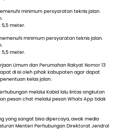
us memenuhi minimum persyaratan teknis jalan.
h.
it 5,5 meter.
rus memenuhi minimum persyaratan teknis jalan.
h.
it 5,5 meter.
kerjaan Umum dan Perumahan Rakyat Nomor 13
pat di isi oleh pihak kabupaten agar dapat
enentuan kelas jalan.
rhubungan melalui Kabid lalu lintas angkutan
dan pesan chat melalui pesan Whats App tidak
ng yang sangat bisa dipercaya, awak media
turan Menteri Perhubungan Direktorat Jendral