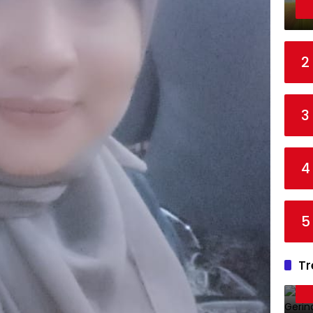
2
3
4
5
Tr