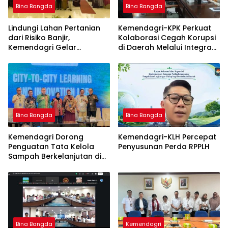
Bina Bangda
Bina Bangda
Lindungi Lahan Pertanian
Kemendagri-KPK Perkuat
dari Risiko Banjir,
Kolaborasi Cegah Korupsi
Kemendagri Gelar
di Daerah Melalui Integrasi
Sosialisasi Penanganan
Data SIPD
Banjir Melalui Program
FMNJP di Brebes
Bina Bangda
Bina Bangda
Kemendagri Dorong
Kemendagri-KLH Percepat
Penguatan Tata Kelola
Penyusunan Perda RPPLH
Sampah Berkelanjutan di
Daerah
Bina Bangda
Kemendagri