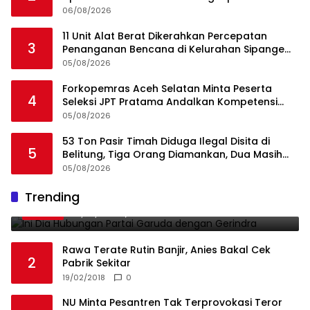
Angkut Cangkang Sawit Overload, Truk PT KAP
06/08/2026
Melintas Jalan Umum
11 Unit Alat Berat Dikerahkan Percepatan
3
Penanganan Bencana di Kelurahan Sipange
Kecamatan Tukka
05/08/2026
Forkopemras Aceh Selatan Minta Peserta
4
Seleksi JPT Pratama Andalkan Kompetensi
dan Integritas, Bukan Kedekatan
05/08/2026
53 Ton Pasir Timah Diduga Ilegal Disita di
5
Belitung, Tiga Orang Diamankan, Dua Masih
Diburu
05/08/2026
Ini Dia Hubungan Partai Garuda dengan
Trending
1
Gerindra
19/02/2018
0
Rawa Terate Rutin Banjir, Anies Bakal Cek
2
Pabrik Sekitar
19/02/2018
0
NU Minta Pesantren Tak Terprovokasi Teror