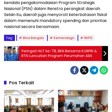
kendala pengakomodasian Program Strategis
Nasional (PSN) dalam Renstra perangkat daerah.
Selain itu, daerah juga menyoroti keterbatasan fiskal
dalam memenuhi mandatory spending dan prioritas
nasional secara bersamaan.
Tag:
Bina Bangda
Kemendagri
RKPD
Peringati HUT ke-78, BKN Bersama KORPRI &
BTN Luncurkan Program Perumahan ASN
Pos Terkait