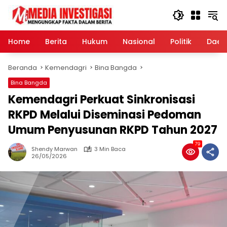
Langsung
ke
konten
Home
Berita
Hukum
Nasional
Politik
Daer
Beranda
Kemendagri
Bina Bangda
Bina Bangda
Kemendagri Perkuat Sinkronisasi
RKPD Melalui Diseminasi Pedoman
Umum Penyusunan RKPD Tahun 2027
79
Shendy Marwan
3 Min Baca
26/05/2026