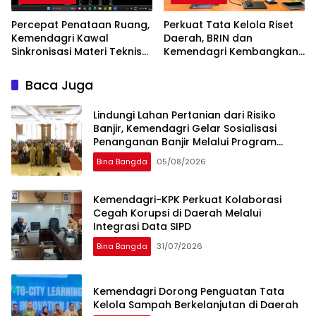
Percepat Penataan Ruang,
Perkuat Tata Kelola Riset
Kemendagri Kawal
Daerah, BRIN dan
Sinkronisasi Materi Teknis
Kemendagri Kembangkan
Perairan Pesisir Provinsi
Hub Inovasi
Papua Barat Daya
Baca Juga
Lindungi Lahan Pertanian dari Risiko
Banjir, Kemendagri Gelar Sosialisasi
Penanganan Banjir Melalui Program
FMNJP di Brebes
Bina Bangda
05/08/2026
Kemendagri-KPK Perkuat Kolaborasi
Cegah Korupsi di Daerah Melalui
Integrasi Data SIPD
Bina Bangda
31/07/2026
Kemendagri Dorong Penguatan Tata
Kelola Sampah Berkelanjutan di Daerah