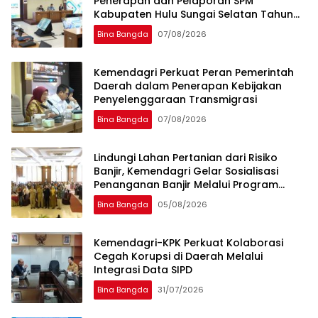
Penerapan dan Pelaporan SPM
Kabupaten Hulu Sungai Selatan Tahun
2026
Bina Bangda
07/08/2026
Kemendagri Perkuat Peran Pemerintah
Daerah dalam Penerapan Kebijakan
Penyelenggaraan Transmigrasi
Bina Bangda
07/08/2026
Lindungi Lahan Pertanian dari Risiko
Banjir, Kemendagri Gelar Sosialisasi
Penanganan Banjir Melalui Program
FMNJP di Brebes
Bina Bangda
05/08/2026
Kemendagri-KPK Perkuat Kolaborasi
Cegah Korupsi di Daerah Melalui
Integrasi Data SIPD
Bina Bangda
31/07/2026