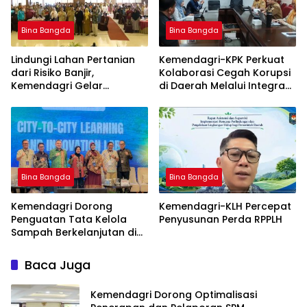
Bina Bangda
Bina Bangda
Lindungi Lahan Pertanian
Kemendagri-KPK Perkuat
dari Risiko Banjir,
Kolaborasi Cegah Korupsi
Kemendagri Gelar
di Daerah Melalui Integrasi
Sosialisasi Penanganan
Data SIPD
Banjir Melalui Program
FMNJP di Brebes
Bina Bangda
Bina Bangda
Kemendagri Dorong
Kemendagri-KLH Percepat
Penguatan Tata Kelola
Penyusunan Perda RPPLH
Sampah Berkelanjutan di
Daerah
Baca Juga
Kemendagri Dorong Optimalisasi