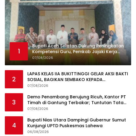
Bupati Aceh Selatan Dukung Peningkatan
1
Kompetensi Guru, Pemkab Jajaki Kerja
Sama dengan Pascasarjana USK
07/08/2026
LAPAS KELAS IIA BUKITTINGGI GELAR AKSI BAKTI
2
SOSIAL, BAGIKAN SEMBAKO KEPADA
MASYARAKAT SEKITAR
07/08/2026
Demo Penambang Berujung Ricuh, Kantor PT
3
Timah di Gantung Terbakar; Tuntutan Tata
Niaga Timah Jadi Sorotan
07/08/2026
Bupati Nias Utara Dampingi Gubernur Sumut
4
Kunjungi UPTD Puskesmas Lahewa
06/08/2026