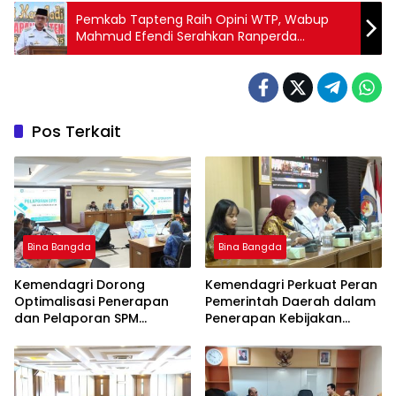
Pemkab Tapteng Raih Opini WTP, Wabup
Mahmud Efendi Serahkan Ranperda
Pertanggungjawaban Pelaksanaan APBD TA
2025 ke DPRD
Pos Terkait
Bina Bangda
Bina Bangda
Kemendagri Dorong
Kemendagri Perkuat Peran
Optimalisasi Penerapan
Pemerintah Daerah dalam
dan Pelaporan SPM
Penerapan Kebijakan
Kabupaten Hulu Sungai
Penyelenggaraan
Selatan Tahun 2026
Transmigrasi