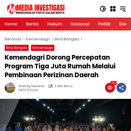
Langsung
ke
konten
Home
Berita
Hukum
Nasional
Politik
Daer
Beranda
Kemendagri
Bina Bangda
Bina Bangda
Kemendagri
Kemendagri Dorong Percepatan
Program Tiga Juta Rumah Melalui
Pembinaan Perizinan Daerah
222
Shendy Marwan
3 Min Baca
08/07/2026