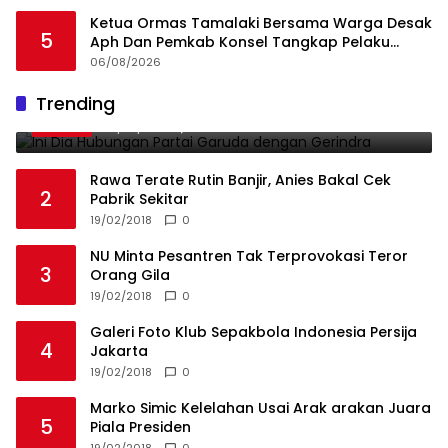
Ketua Ormas Tamalaki Bersama Warga Desak
5
Aph Dan Pemkab Konsel Tangkap Pelaku
Angkut Cangkang Sawit Overload, Truk PT KAP
06/08/2026
Melintas Jalan Umum
Ini Dia Hubungan Partai Garuda dengan
Trending
1
Gerindra
19/02/2018
0
Rawa Terate Rutin Banjir, Anies Bakal Cek
2
Pabrik Sekitar
19/02/2018
0
NU Minta Pesantren Tak Terprovokasi Teror
3
Orang Gila
19/02/2018
0
Galeri Foto Klub Sepakbola Indonesia Persija
4
Jakarta
19/02/2018
0
Marko Simic Kelelahan Usai Arak arakan Juara
5
Piala Presiden
19/02/2018
0