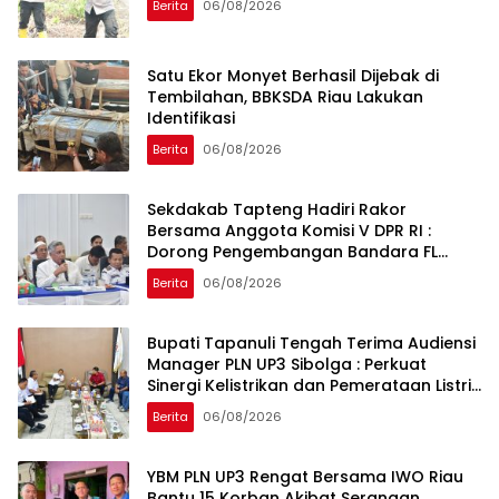
Berita
06/08/2026
Satu Ekor Monyet Berhasil Dijebak di
Tembilahan, BBKSDA Riau Lakukan
Identifikasi
Berita
06/08/2026
Sekdakab Tapteng Hadiri Rakor
Bersama Anggota Komisi V DPR RI :
Dorong Pengembangan Bandara FL
Tobing dan Pelabuhan Sibolga
Berita
06/08/2026
Bupati Tapanuli Tengah Terima Audiensi
Manager PLN UP3 Sibolga : Perkuat
Sinergi Kelistrikan dan Pemerataan Listrik
Desa
Berita
06/08/2026
YBM PLN UP3 Rengat Bersama IWO Riau
Bantu 15 Korban Akibat Serangan