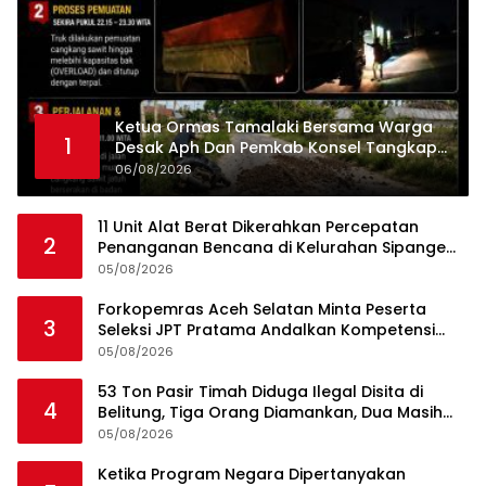
Ketua Ormas Tamalaki Bersama Warga
1
Desak Aph Dan Pemkab Konsel Tangkap
Pelaku Angkut Cangkang Sawit Overload,
06/08/2026
Truk PT KAP Melintas Jalan Umum
11 Unit Alat Berat Dikerahkan Percepatan
2
Penanganan Bencana di Kelurahan Sipange
Kecamatan Tukka
05/08/2026
Forkopemras Aceh Selatan Minta Peserta
3
Seleksi JPT Pratama Andalkan Kompetensi
dan Integritas, Bukan Kedekatan
05/08/2026
53 Ton Pasir Timah Diduga Ilegal Disita di
4
Belitung, Tiga Orang Diamankan, Dua Masih
Diburu
05/08/2026
Ketika Program Negara Dipertanyakan