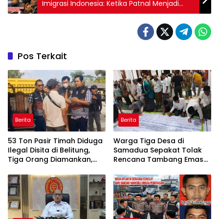
Imigrasi Indonesia: Ketika Patnal Menjadi
Pelindung Pelaku Kejahatan
Pos Terkait
Berita
Berita
53 Ton Pasir Timah Diduga
Warga Tiga Desa di
Ilegal Disita di Belitung,
Samadua Sepakat Tolak
Tiga Orang Diamankan,
Rencana Tambang Emas
Dua Masih Diburu
di Air Sialang