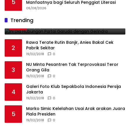
5
Manfaatnya bagi Seluruh Penggiat Literasi
05/08/2026
Ini Dia Hubungan Partai Garuda dengan
Trending
1
Gerindra
19/02/2018
0
Rawa Terate Rutin Banjir, Anies Bakal Cek
2
Pabrik Sekitar
19/02/2018
0
NU Minta Pesantren Tak Terprovokasi Teror
3
Orang Gila
19/02/2018
0
Galeri Foto Klub Sepakbola Indonesia Persija
4
Jakarta
19/02/2018
0
Marko Simic Kelelahan Usai Arak arakan Juara
5
Piala Presiden
19/02/2018
0