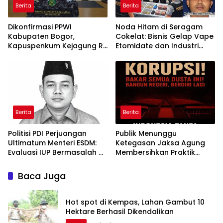
Berita
Berita
Dikonfirmasi PPWI
Noda Hitam di Seragam
Kabupaten Bogor,
Cokelat: Bisnis Gelap Vape
Kapuspenkum Kejagung RI
Etomidate dan Industri
Benarkan Kasi Pidsus Kejari
Pemerasan di Jantung
Kabupaten Bogor Jalani
Kepolisian
Pemeriksaan
Berita
Berita
Politisi PDI Perjuangan
Publik Menunggu
Ultimatum Menteri ESDM:
Ketegasan Jaksa Agung
Evaluasi IUP Bermasalah di
Membersihkan Praktik
Aceh Sebelum 17 Agustus
“Jaksa Calo Proyek”
Baca Juga
Hot spot di Kempas, Lahan Gambut 10
Hektare Berhasil Dikendalikan