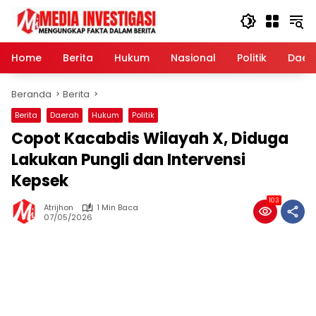
Langsung
ke
konten
Home
Berita
Hukum
Nasional
Politik
Daer
Beranda
Berita
Berita
Daerah
Hukum
Politik
Copot Kacabdis Wilayah X, Diduga
Lakukan Pungli dan Intervensi
Kepsek
103
Atrijhon
1 Min Baca
07/05/2026