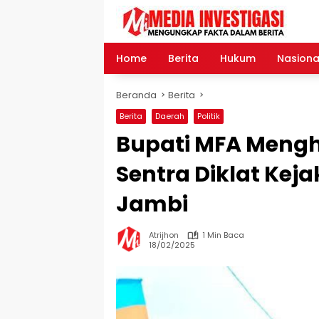
Langsung
ke
konten
Home
Berita
Hukum
Nasiona
Beranda
Berita
Berita
Daerah
Politik
Bupati MFA Mengh
Sentra Diklat Keja
Jambi
Atrijhon
1 Min Baca
18/02/2025