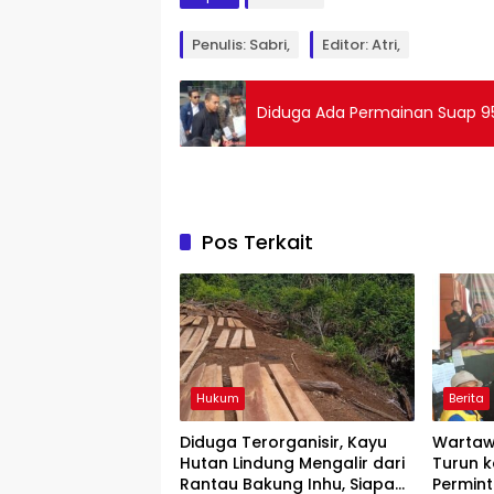
Penulis: Sabri,
Editor: Atri,
Diduga Ada Permainan Suap 9
Pos Terkait
Hukum
Berita
Diduga Terorganisir, Kayu
Wartaw
Hutan Lindung Mengalir dari
Turun k
Rantau Bakung Inhu, Siapa
Permin