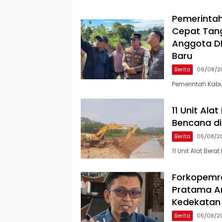
Pemerinta
Cepat Tang
Anggota DP
Baru
Berita
06/08/2
Pemerintah Kab
11 Unit Al
Bencana di
Berita
05/08/2
11 Unit Alat Be
Forkopemra
Pratama An
Kedekatan
Berita
05/08/2