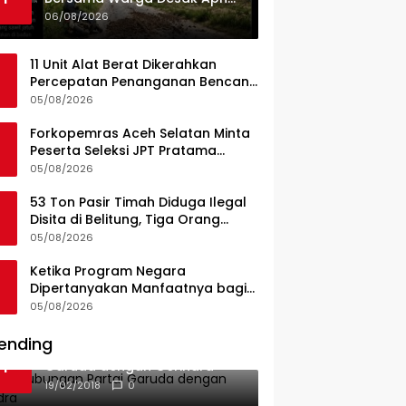
Dan Pemkab Konsel Tangkap
06/08/2026
Pelaku Angkut Cangkang
Sawit Overload, Truk PT KAP
11 Unit Alat Berat Dikerahkan
Melintas Jalan Umum
Percepatan Penanganan Bencana
di Kelurahan Sipange Kecamatan
05/08/2026
Tukka
Forkopemras Aceh Selatan Minta
Peserta Seleksi JPT Pratama
Andalkan Kompetensi dan
05/08/2026
Integritas, Bukan Kedekatan
53 Ton Pasir Timah Diduga Ilegal
Disita di Belitung, Tiga Orang
Diamankan, Dua Masih Diburu
05/08/2026
Ketika Program Negara
Dipertanyakan Manfaatnya bagi
Seluruh Penggiat Literasi
05/08/2026
ending
Ini Dia Hubungan Partai
1
Garuda dengan Gerindra
19/02/2018
0