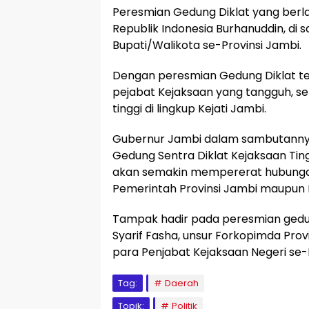
Peresmian Gedung Diklat yang berl
Republik Indonesia Burhanuddin, di 
Bupati/Walikota se-Provinsi Jambi.
Dengan peresmian Gedung Diklat t
pejabat Kejaksaan yang tangguh, s
tinggi di lingkup Kejati Jambi.
Gubernur Jambi dalam sambutanny
Gedung Sentra Diklat Kejaksaan Ting
akan semakin mempererat hubungan
Pemerintah Provinsi Jambi maupun
Tampak hadir pada peresmian gedun
Syarif Fasha, unsur Forkopimda Provi
para Penjabat Kejaksaan Negeri se-P
Tag:
Daerah
Topik:
Politik