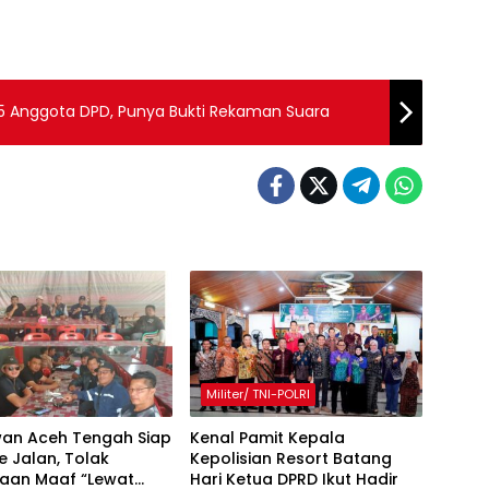
5 Anggota DPD, Punya Bukti Rekaman Suara
Militer/ TNI-POLRI
an Aceh Tengah Siap
Kenal Pamit Kepala
e Jalan, Tolak
Kepolisian Resort Batang
taan Maaf “Lewat
Hari ‎Ketua DPRD Ikut Hadir