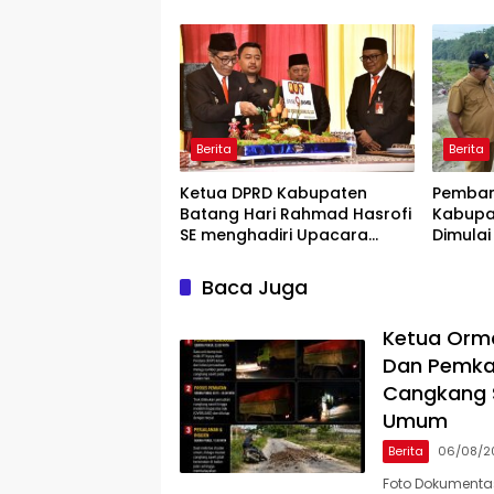
Bermain?
Rilis” W
Berita
Berita
Ketua DPRD Kabupaten
Pemban
Batang Hari Rahmad Hasrofi
Kabupa
SE menghadiri Upacara
Dimulai
Peringatan HUT Bank Jambi
Lokasi
Baca Juga
Ketua Orm
Dan Pemka
Cangkang S
Umum
Berita
06/08/2
Foto Dokumenta