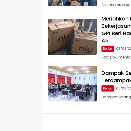
Forkopemras Ace
Meriahkan 
Bekerjasam
GPI Beri H
45
Berita
05/08/2
Foto Dokumenta
Dampak Ser
Terdampak
Berita
05/08/2
Dampak Seranga