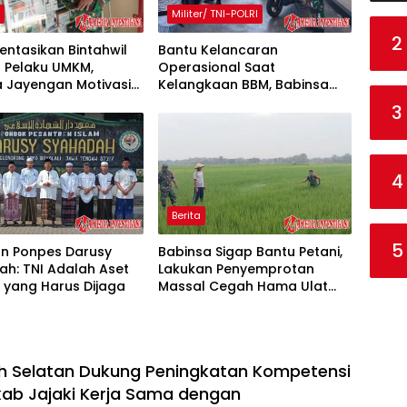
h
Militer/ TNI-POLRI
2
ntasikan Bintahwil
Bantu Kelancaran
 Pelaku UMKM,
Operasional Saat
a Jayengan Motivasi
Kelangkaan BBM, Babinsa
Alat Elektronik
Koramil 1710-02/Timika
3
Bantu Tertibkan Antrian di
SPBU
4
Berita
5
an Ponpes Darusy
Babinsa Sigap Bantu Petani,
h: TNI Adalah Aset
Lakukan Penyemprotan
 yang Harus Dijaga
Massal Cegah Hama Ulat
Padi
h Selatan Dukung Peningkatan Kompetensi
ab Jajaki Kerja Sama dengan