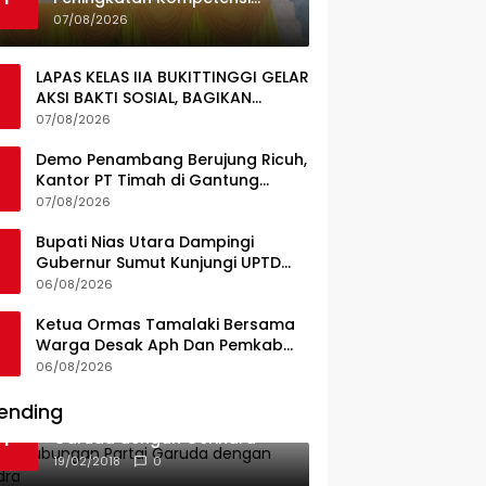
Guru, Pemkab Jajaki Kerja
07/08/2026
Sama dengan Pascasarjana
USK
LAPAS KELAS IIA BUKITTINGGI GELAR
AKSI BAKTI SOSIAL, BAGIKAN
SEMBAKO KEPADA MASYARAKAT
07/08/2026
SEKITAR
Demo Penambang Berujung Ricuh,
Kantor PT Timah di Gantung
Terbakar; Tuntutan Tata Niaga
07/08/2026
Timah Jadi Sorotan
Bupati Nias Utara Dampingi
Gubernur Sumut Kunjungi UPTD
Puskesmas Lahewa
06/08/2026
Ketua Ormas Tamalaki Bersama
Warga Desak Aph Dan Pemkab
Konsel Tangkap Pelaku Angkut
06/08/2026
Cangkang Sawit Overload, Truk
PT KAP Melintas Jalan Umum
ending
Ini Dia Hubungan Partai
1
Garuda dengan Gerindra
19/02/2018
0