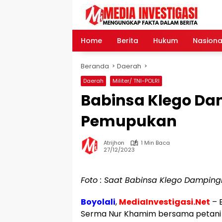
Langsung
ke
konten
Home
Berita
Hukum
Nasiona
Beranda
Daerah
Daerah
Militer/ TNI-POLRI
Babinsa Klego Da
Pemupukan
Atrijhon
1 Min Baca
27/12/2023
Foto : Saat Babinsa Klego Dampin
Boyolali
,
MediaInvestigasi.Net
– 
Serma Nur Khamim bersama petan