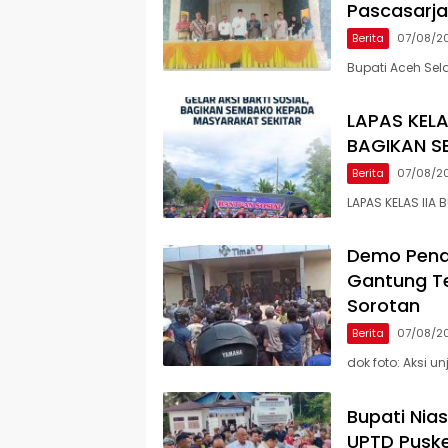
Pascasarj
Berita
07/08/2
Bupati Aceh Sel
LAPAS KELA
BAGIKAN S
Berita
07/08/2
LAPAS KELAS IIA 
Demo Penam
Gantung Te
Sorotan
Berita
07/08/2
dok foto: Aksi 
Bupati Nia
UPTD Pusk