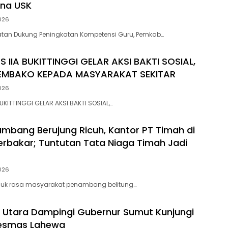
ana USK
026
atan Dukung Peningkatan Kompetensi Guru, Pemkab…
S IIA BUKITTINGGI GELAR AKSI BAKTI SOSIAL,
EMBAKO KEPADA MASYARAKAT SEKITAR
026
BUKITTINGGI GELAR AKSI BAKTI SOSIAL,…
bang Berujung Ricuh, Kantor PT Timah di
rbakar; Tuntutan Tata Niaga Timah Jadi
026
unjuk rasa masyarakat penambang belitung…
s Utara Dampingi Gubernur Sumut Kunjungi
esmas Lahewa