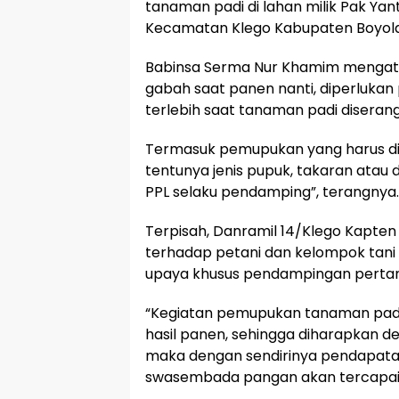
tanaman padi di lahan milik Pak Yant
Kecamatan Klego Kabupaten Boyolali
Babinsa Serma Nur Khamim mengat
gabah saat panen nanti, diperluka
terlebih saat tanaman padi diseran
Termasuk pemupukan yang harus di
tentunya jenis pupuk, takaran atau 
PPL selaku pendamping”, terangnya.
Terpisah, Danramil 14/Klego Kapte
terhadap petani dan kelompok tani 
upaya khusus pendampingan pertan
“Kegiatan pemupukan tanaman padi
hasil panen, sehingga diharapkan d
maka dengan sendirinya pendapat
swasembada pangan akan tercapai,