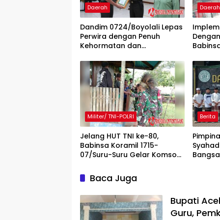
Daerah
Daera
Dandim 0724/Boyolali Lepas
Impleme
Perwira dengan Penuh
Dengan
Kehormatan dan
Babins
Kekeluargaan
Penjual 
Militer/ TNI-POLRI
Berita
Jelang HUT TNI ke-80,
Pimpin
Babinsa Koramil 1715-
Syahada
07/Suru-Suru Gelar Komsos
Bangsa
Bersama
Baca Juga
Bupati Ace
Guru, Pemk