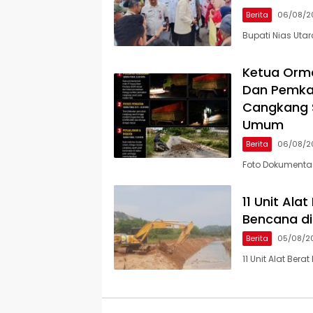
Berita
06/08/2
Bupati Nias Uta
Ketua Orm
Dan Pemka
Cangkang S
Umum
Berita
06/08/2
Foto Dokumenta
11 Unit Al
Bencana di
Berita
05/08/2
11 Unit Alat Be