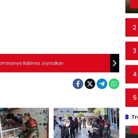
2
3
 Komsosnya Babinsa Joyotakan
4
5
Tr