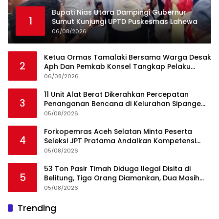
Bupati Nias Utara Dampingi Gubernur
1
Sumut Kunjungi UPTD Puskesmas Lahewa
06/08/2026
Ketua Ormas Tamalaki Bersama Warga Desak
2
Aph Dan Pemkab Konsel Tangkap Pelaku
Angkut Cangkang Sawit Overload, Truk PT KAP
06/08/2026
Melintas Jalan Umum
11 Unit Alat Berat Dikerahkan Percepatan
3
Penanganan Bencana di Kelurahan Sipange
Kecamatan Tukka
05/08/2026
Forkopemras Aceh Selatan Minta Peserta
4
Seleksi JPT Pratama Andalkan Kompetensi
dan Integritas, Bukan Kedekatan
05/08/2026
53 Ton Pasir Timah Diduga Ilegal Disita di
5
Belitung, Tiga Orang Diamankan, Dua Masih
Diburu
05/08/2026
Ini Dia Hubungan Partai Garuda dengan
Trending
1
Gerindra