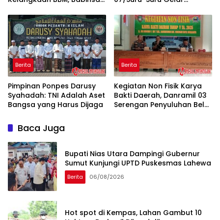
Koramil 1710-02/Timika
Komsos Bersama
Bantu Tertibkan Antrian di
SPBU
Berita
Berita
Pimpinan Ponpes Darusy
Kegiatan Non Fisik Karya
Syahadah: TNI Adalah Aset
Bakti Daerah, Danramil 03
Bangsa yang Harus Dijaga
Serengan Penyuluhan Bela
Negara
Baca Juga
Bupati Nias Utara Dampingi Gubernur
Sumut Kunjungi UPTD Puskesmas Lahewa
Berita
06/08/2026
Hot spot di Kempas, Lahan Gambut 10