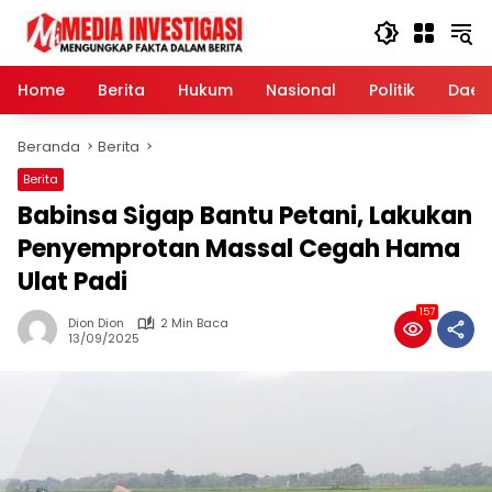
Langsung
ke
konten
Home
Berita
Hukum
Nasional
Politik
Daer
Beranda
Berita
Berita
Babinsa Sigap Bantu Petani, Lakukan
Penyemprotan Massal Cegah Hama
Ulat Padi
157
Dion Dion
2 Min Baca
13/09/2025