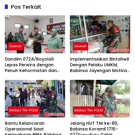
Pos Terkait
Daerah
Daerah
Dandim 0724/Boyolali
Implementasikan Bintahwil
Lepas Perwira dengan
Dengan Pelaku UMKM,
Penuh Kehormatan dan
Babinsa Jayengan Motivasi
Kekeluargaan
Penjual Alat Elektronik
Militer/ TNI-POLRI
Militer/ TNI-POLRI
Bantu Kelancaran
Jelang HUT TNI ke-80,
Operasional Saat
Babinsa Koramil 1715-
Kelangkaan BBM, Babinsa
07/Suru-Suru Gelar