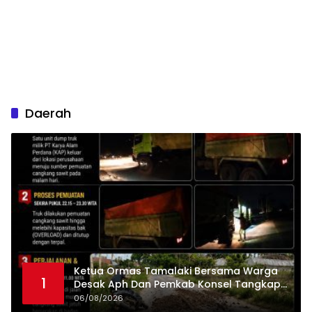
Daerah
Ketua Ormas Tamalaki Bersama Warga
1
Desak Aph Dan Pemkab Konsel Tangkap
Pelaku Angkut Cangkang Sawit Overload,
06/08/2026
Truk PT KAP Melintas Jalan Umum