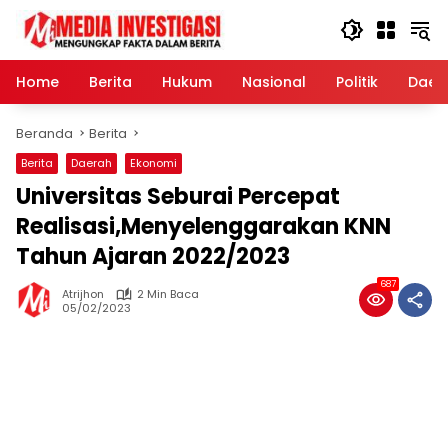
Langsung
ke
konten
Home
Berita
Hukum
Nasional
Politik
Daer
Beranda
Berita
Berita
Daerah
Ekonomi
Universitas Seburai Percepat
Realisasi,Menyelenggarakan KNN
Tahun Ajaran 2022/2023
687
Atrijhon
2 Min Baca
05/02/2023