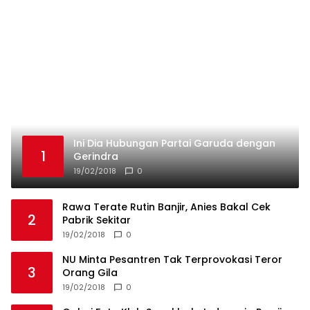
19/02/2018
0
NU Minta Pesantren Tak Terprovokasi Teror
3
Orang Gila
19/02/2018
0
Galeri Foto Klub Sepakbola Indonesia Persija
4
Jakarta
19/02/2018
0
Marko Simic Kelelahan Usai Arak arakan Juara
5
Piala Presiden
19/02/2018
0
Privacy Policy
Redaksi
Tentang Kami