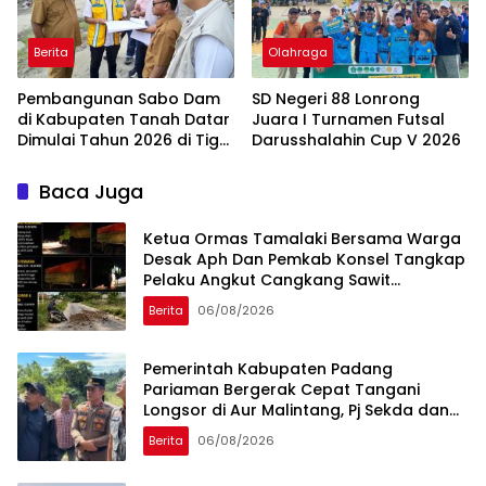
Berita
Olahraga
Pembangunan Sabo Dam
SD Negeri 88 Lonrong
di Kabupaten Tanah Datar
Juara I Turnamen Futsal
Dimulai Tahun 2026 di Tiga
Darusshalahin Cup V 2026
Lokasi
Baca Juga
Ketua Ormas Tamalaki Bersama Warga
Desak Aph Dan Pemkab Konsel Tangkap
Pelaku Angkut Cangkang Sawit
Overload, Truk PT KAP Melintas Jalan
Berita
06/08/2026
Umum
Pemerintah Kabupaten Padang
Pariaman Bergerak Cepat Tangani
Longsor di Aur Malintang, Pj Sekda dan
Anggota DPR RI Sepakati Pembukaan
Berita
06/08/2026
Trase Jalan Baru