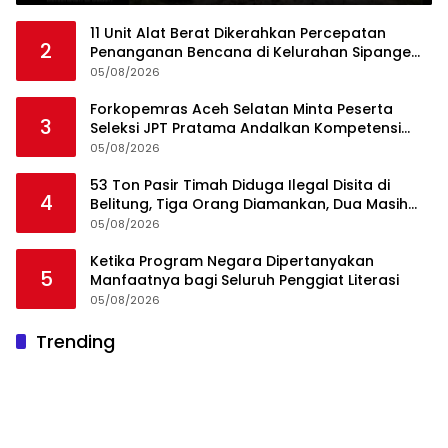
11 Unit Alat Berat Dikerahkan Percepatan
2
Penanganan Bencana di Kelurahan Sipange
Kecamatan Tukka
05/08/2026
Forkopemras Aceh Selatan Minta Peserta
3
Seleksi JPT Pratama Andalkan Kompetensi
dan Integritas, Bukan Kedekatan
05/08/2026
53 Ton Pasir Timah Diduga Ilegal Disita di
4
Belitung, Tiga Orang Diamankan, Dua Masih
Diburu
05/08/2026
Ketika Program Negara Dipertanyakan
5
Manfaatnya bagi Seluruh Penggiat Literasi
05/08/2026
Ini Dia Hubungan Partai Garuda dengan
Trending
1
Gerindra
19/02/2018
0
Rawa Terate Rutin Banjir, Anies Bakal Cek
2
Pabrik Sekitar