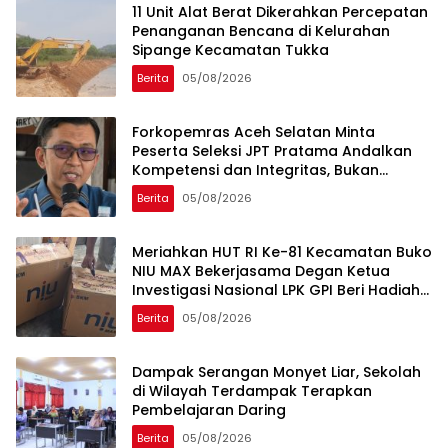
11 Unit Alat Berat Dikerahkan Percepatan
Penanganan Bencana di Kelurahan
Sipange Kecamatan Tukka
Berita
05/08/2026
Forkopemras Aceh Selatan Minta
Peserta Seleksi JPT Pratama Andalkan
Kompetensi dan Integritas, Bukan
Kedekatan
Berita
05/08/2026
Meriahkan HUT RI Ke-81 Kecamatan Buko
NIU MAX Bekerjasama Degan Ketua
Investigasi Nasional LPK GPI Beri Hadiah
Sponsor Kegiatan Laga Sepak Bola U-
Berita
05/08/2026
45
Dampak Serangan Monyet Liar, Sekolah
di Wilayah Terdampak Terapkan
Pembelajaran Daring
Berita
05/08/2026