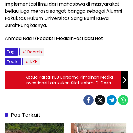
implementasi ilmu dari mahasiswa di masyarakat
beliau juga merasa sangat bangga sebagai Alumni
Fakuktas Hukum Universitas Sang Bumi Ruwa
Jurai”Pungkasnya.
Ahmad Nasir/Redaksi Mediainvestigasi.Net
Tag:
Daerah
Topik:
KKN
Ketua Partai PBB Bersama Pimpinan Media
Investigasi Lakukukan Silaturahmi Di Desa
Kramat Kabupaten Pulau Taliabu
Pos Terkait