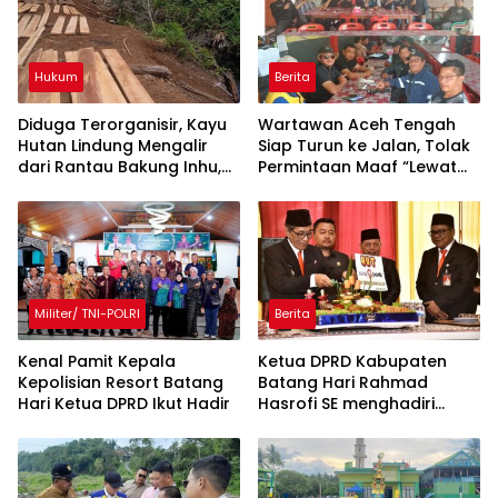
Hukum
Berita
Diduga Terorganisir, Kayu
Wartawan Aceh Tengah
Hutan Lindung Mengalir
Siap Turun ke Jalan, Tolak
dari Rantau Bakung Inhu,
Permintaan Maaf “Lewat
Siapa Bermain?
Rilis” Wakil Bupati
Militer/ TNI-POLRI
Berita
Kenal Pamit Kepala
Ketua DPRD Kabupaten
Kepolisian Resort Batang
Batang Hari Rahmad
Hari ‎Ketua DPRD Ikut Hadir
Hasrofi SE menghadiri
Upacara Peringatan HUT
Bank Jambi