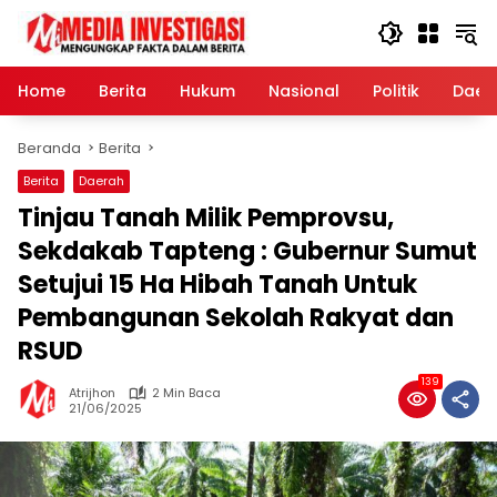
Langsung
ke
konten
Home
Berita
Hukum
Nasional
Politik
Daer
Beranda
Berita
Berita
Daerah
Tinjau Tanah Milik Pemprovsu,
Sekdakab Tapteng : Gubernur Sumut
Setujui 15 Ha Hibah Tanah Untuk
Pembangunan Sekolah Rakyat dan
RSUD
139
Atrijhon
2 Min Baca
21/06/2025