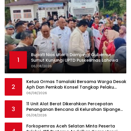
Bupati Nias Utara Dampingi Gubernur
1
Sumut Kunjungi UPTD Puskesmas Lahewa
06/08/2026
Ketua Ormas Tamalaki Bersama Warga Desak
2
Aph Dan Pemkab Konsel Tangkap Pelaku
Angkut Cangkang Sawit Overload, Truk PT KAP
06/08/2026
Melintas Jalan Umum
11 Unit Alat Berat Dikerahkan Percepatan
3
Penanganan Bencana di Kelurahan Sipange
Kecamatan Tukka
05/08/2026
Forkopemras Aceh Selatan Minta Peserta