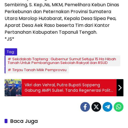
Sembiring, S. Kep.,Ns, MKM, Pemelihara Kebun Dinas
Perkebunan dan Peternakan Provinsi Sumatera
Utara Marolop Hutabarat, Kepala Desa Sipea Pea,
Aparat Desa Aek Raso beserta Tim dari Kantor
Pertanahan Kabupaten Tapanuli Tengah.
*JS*
Tag:
Sekdakab Tapteng : Gubernur Sumut Setujui 15 Ha Hibah
Tanah Untuk Pembangunan Sekolah Rakyat dan RSUD
Tinjau Tanah Milik Pemprovsu
Vikri dan Vehral, Putra Bupati Soppeng
Gabung AMPI Sulsel. Tanda Regenerasi Politik
Dimulai?
Baca Juga