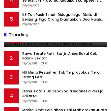
4
Seleksi JPT Pratama Andalkan Kompetensi
dan Integritas, Bukan Kedekatan
05/08/2026
53 Ton Pasir Timah Diduga Ilegal Disita di
5
Belitung, Tiga Orang Diamankan, Dua Masih
Diburu
05/08/2026
Ini Dia Hubungan Partai Garuda dengan
Trending
1
Gerindra
19/02/2018
0
Rawa Terate Rutin Banjir, Anies Bakal Cek
2
Pabrik Sekitar
19/02/2018
0
NU Minta Pesantren Tak Terprovokasi Teror
3
Orang Gila
19/02/2018
0
Galeri Foto Klub Sepakbola Indonesia Persija
4
Jakarta
19/02/2018
0
Marko Simic Kelelahan Usai Arak arakan Juara