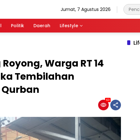
Jumat, 7 Agustus 2026
l
Politik
Daerah
Lifestyle
Li
Royong, Warga RT 14
aka Tembilahan
n Qurban
63