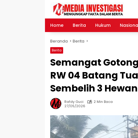
Langsung
ke
konten
Home
Berita
Hukum
Nasiona
Beranda
Berita
Berita
Semangat Gotong 
RW 04 Batang Tu
Sembelih 3 Hewa
Rafdy Guci
2 Min Baca
27/05/2026