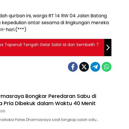
ah qurban ini, warga RT 14 RW 04 Jalan Batang
 kepedulian antar sesama di lingkungan mereka
i-hari.(***)
lres Tapanuli Tengah Gelar Salat Id dan Sembelih 7
rmasraya Bongkar Peredaran Sabu di
iga Pria Dibekuk dalam Waktu 40 Menit
026
narkoba Polres Dharmasraya saat tangkap salah satu…