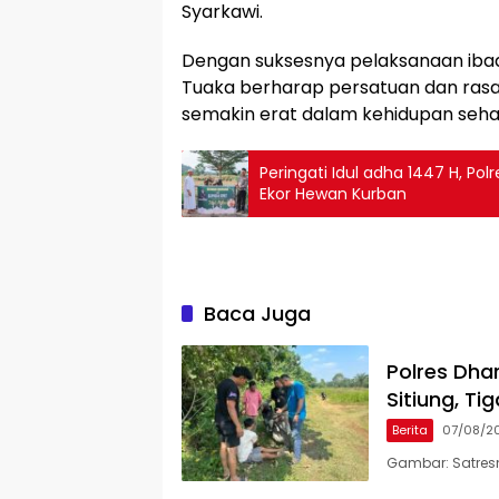
Syarkawi.
​Dengan suksesnya pelaksanaan ibad
Tuaka berharap persatuan dan rasa
semakin erat dalam kehidupan sehar
Peringati Idul adha 1447 H, Po
Ekor Hewan Kurban
Baca Juga
Polres Dha
Sitiung, T
Berita
07/08/2
Gambar: Satres