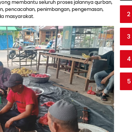
ong membantu seluruh proses jalannya qurban,
tan, pencacahan, penimbangan, pengemasan,
2
da masyarakat.
3
4
5