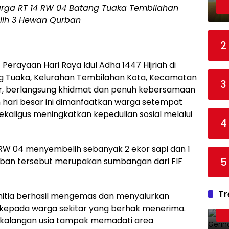
rga RT 14 RW 04 Batang Tuaka Tembilahan
ih 3 Hewan Qurban
2
-
Perayaan Hari Raya Idul Adha 1447 Hijriah di
ng Tuaka, Kelurahan Tembilahan Kota, Kecamatan
3
lir, berlangsung khidmat dan penuh kebersamaan
hari besar ini dimanfaatkan warga setempat
ekaligus meningkatkan kepedulian sosial melalui
4
14 RW 04 menyembelih sebanyak 2 ekor sapi dan 1
5
rban tersebut merupakan sumbangan dari FIF
Tr
anitia berhasil mengemas dan menyalurkan
 kepada warga sekitar yang berhak menerima.
ai kalangan usia tampak memadati area