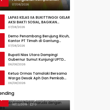
Guru, Pemkab Jajaki Kerja
07/08/2026
Sama dengan Pascasarjana
USK
LAPAS KELAS IIA BUKITTINGGI GELAR
AKSI BAKTI SOSIAL, BAGIKAN
SEMBAKO KEPADA MASYARAKAT
07/08/2026
SEKITAR
Demo Penambang Berujung Ricuh,
Kantor PT Timah di Gantung
Terbakar; Tuntutan Tata Niaga
07/08/2026
Timah Jadi Sorotan
Bupati Nias Utara Dampingi
Gubernur Sumut Kunjungi UPTD
Puskesmas Lahewa
06/08/2026
Ketua Ormas Tamalaki Bersama
Warga Desak Aph Dan Pemkab
Konsel Tangkap Pelaku Angkut
06/08/2026
Cangkang Sawit Overload, Truk
PT KAP Melintas Jalan Umum
ending
Ini Dia Hubungan Partai
1
Garuda dengan Gerindra
19/02/2018
0