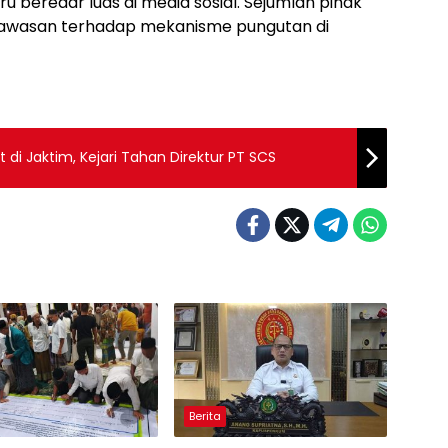
ru beredar luas di media sosial. Sejumlah pihak
awasan terhadap mekanisme pungutan di
di Jaktim, Kejari Tahan Direktur PT SCS
Berita