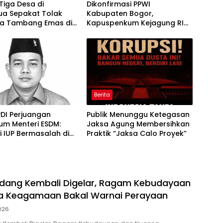
Tiga Desa di
Dikonfirmasi PPWI
a Sepakat Tolak
Kabupaten Bogor,
a Tambang Emas di
Kapuspenkum Kejagung RI
lang
Benarkan Kasi Pidsus Kejari
Kabupaten Bogor Jalani
Pemeriksaan
Berita
 PDI Perjuangan
Publik Menunggu Ketegasan
um Menteri ESDM:
Jaksa Agung Membersihkan
i IUP Bermasalah di
Praktik “Jaksa Calo Proyek”
ebelum 17 Agustus
dang Kembali Digelar, Ragam Kebudayaan
a Keagamaan Bakal Warnai Perayaan
026