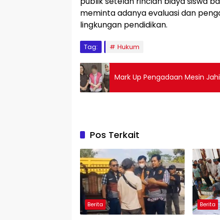
publik setelah rincian biaya siswa ba
meminta adanya evaluasi dan peng
lingkungan pendidikan.
Tag:
Hukum
Mark Up Pengadaan Mesin Jahit 
Pos Terkait
Berita
Berita