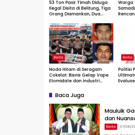
53 Ton Pasir Timah Diduga
Warga 
Ilegal Disita di Belitung, Tiga
Samadu
Orang Diamankan, Dua
Rencan
Masih Diburu
Air Sia
Berita
Berita
Noda Hitam di Seragam
Politisi
Cokelat: Bisnis Gelap Vape
Ultimat
Etomidate dan Industri
Evaluas
Pemerasan di Jantung
Aceh S
Kepolisian
Baca Juga
Mauluik Ga
dan Nuans
Berita
07/08/2