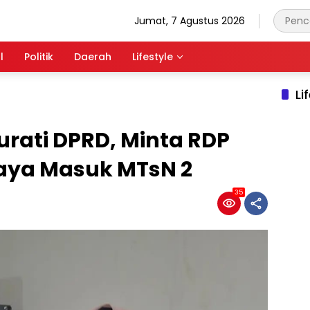
Jumat, 7 Agustus 2026
l
Politik
Daerah
Lifestyle
Li
urati DPRD, Minta RDP
iaya Masuk MTsN 2
35