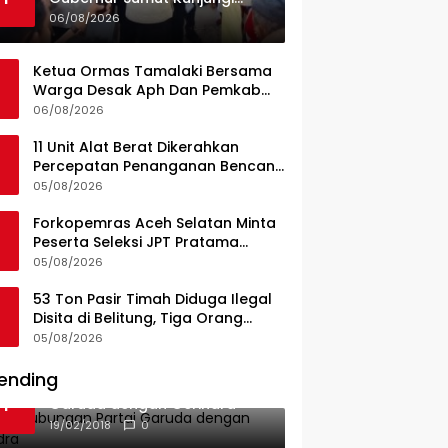
UPTD Puskesmas Lahewa
06/08/2026
Ketua Ormas Tamalaki Bersama
Warga Desak Aph Dan Pemkab
Konsel Tangkap Pelaku Angkut
06/08/2026
Cangkang Sawit Overload, Truk
PT KAP Melintas Jalan Umum
11 Unit Alat Berat Dikerahkan
Percepatan Penanganan Bencana
di Kelurahan Sipange Kecamatan
05/08/2026
Tukka
Forkopemras Aceh Selatan Minta
Peserta Seleksi JPT Pratama
Andalkan Kompetensi dan
05/08/2026
Integritas, Bukan Kedekatan
53 Ton Pasir Timah Diduga Ilegal
Disita di Belitung, Tiga Orang
Diamankan, Dua Masih Diburu
05/08/2026
ending
Ini Dia Hubungan Partai
1
Garuda dengan Gerindra
19/02/2018
0