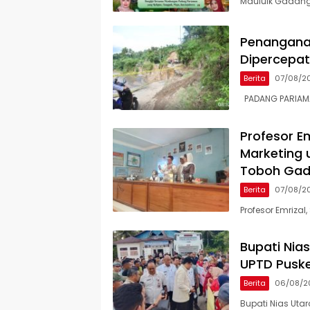
Mauluik Gadang
Penangana
Dipercepat,
Berita
07/08/2
PADANG PARIAMAN
Profesor Em
Marketing 
Toboh Ga
Berita
07/08/2
Profesor Emrizal,
Bupati Nia
UPTD Pusk
Berita
06/08/2
Bupati Nias Uta