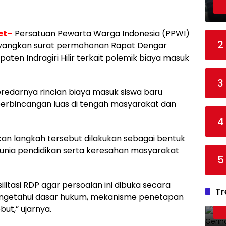
et–
Persatuan Pewarta Warga Indonesia (PPWI)
2
elayangkan surat permohonan Rapat Dengar
en Indragiri Hilir terkait polemik biaya masuk
3
eredarnya rincian biaya masuk siswa baru
perbincangan luas di tengah masyarakat dan
4
kan langkah tersebut dilakukan sebagai bentuk
dunia pendidikan serta keresahan masyarakat
5
itasi RDP agar persoalan ini dibuka secara
Tr
ngetahui dasar hukum, mekanisme penetapan
ut,” ujarnya.