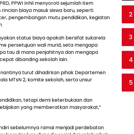
RD, PPWI Inhil menyoroti sejumlah item
incian biaya masuk siswa baru, seperti
2
ter, pengembangan mutu pendidikan, kegiatan
m.
3
anyakan status biaya apakah bersifat sukarela
me persetujuan wali murid, seta mengapa
pa tau di mana penjahitnya dan mengapa
4
cepat dibanding sekolah lain.
 nantinya turut dihadirkan pihak Departemen
ala MTsN 2, komite sekolah, serta unsur
5
endidikan, tetapi demi keterbukaan dan
 kebijakan yang memberatkan masyarakat,”
endiri sebelumnya ramai menjadi perdebatan