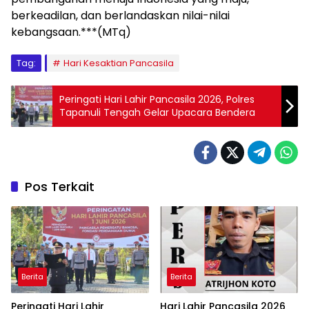
berkeadilan, dan berlandaskan nilai-nilai
kebangsaan.***(MTq)
Tag:
Hari Kesaktian Pancasila
Peringati Hari Lahir Pancasila 2026, Polres
Tapanuli Tengah Gelar Upacara Bendera
Pos Terkait
Berita
Berita
Peringati Hari Lahir
Hari Lahir Pancasila 2026