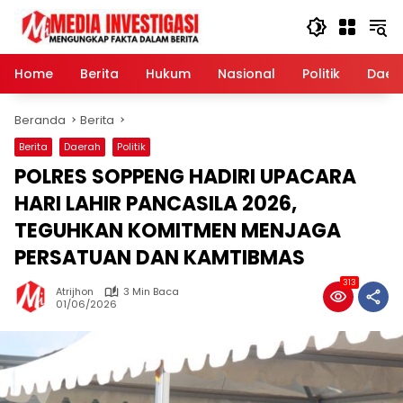
Langsung
ke
konten
Home
Berita
Hukum
Nasional
Politik
Daer
Beranda
Berita
Berita
Daerah
Politik
POLRES SOPPENG HADIRI UPACARA
HARI LAHIR PANCASILA 2026,
TEGUHKAN KOMITMEN MENJAGA
PERSATUAN DAN KAMTIBMAS
313
Atrijhon
3 Min Baca
01/06/2026