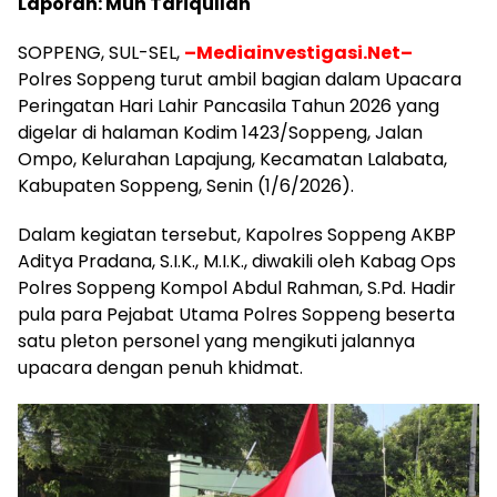
Laporan: Muh Tariqullah
SOPPENG, SUL-SEL,
–Mediainvestigasi.Net–
Polres Soppeng turut ambil bagian dalam Upacara
Peringatan Hari Lahir Pancasila Tahun 2026 yang
digelar di halaman Kodim 1423/Soppeng, Jalan
Ompo, Kelurahan Lapajung, Kecamatan Lalabata,
Kabupaten Soppeng, Senin (1/6/2026).
Dalam kegiatan tersebut, Kapolres Soppeng AKBP
Aditya Pradana, S.I.K., M.I.K., diwakili oleh Kabag Ops
Polres Soppeng Kompol Abdul Rahman, S.Pd. Hadir
pula para Pejabat Utama Polres Soppeng beserta
satu pleton personel yang mengikuti jalannya
upacara dengan penuh khidmat.