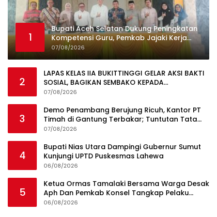
Bupati Aceh Selatan Dukung Peningkatan
1
Kompetensi Guru, Pemkab Jajaki Kerja
Sama dengan Pascasarjana USK
07/08/2026
LAPAS KELAS IIA BUKITTINGGI GELAR AKSI BAKTI
2
SOSIAL, BAGIKAN SEMBAKO KEPADA
MASYARAKAT SEKITAR
07/08/2026
Demo Penambang Berujung Ricuh, Kantor PT
3
Timah di Gantung Terbakar; Tuntutan Tata
Niaga Timah Jadi Sorotan
07/08/2026
Bupati Nias Utara Dampingi Gubernur Sumut
4
Kunjungi UPTD Puskesmas Lahewa
06/08/2026
Ketua Ormas Tamalaki Bersama Warga Desak
5
Aph Dan Pemkab Konsel Tangkap Pelaku
Angkut Cangkang Sawit Overload, Truk PT KAP
06/08/2026
Melintas Jalan Umum
Ini Dia Hubungan Partai Garuda dengan