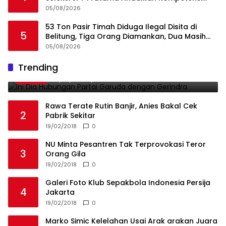
dan Integritas, Bukan Kedekatan
05/08/2026
53 Ton Pasir Timah Diduga Ilegal Disita di
5
Belitung, Tiga Orang Diamankan, Dua Masih
Diburu
05/08/2026
Ini Dia Hubungan Partai Garuda dengan
Trending
1
Gerindra
19/02/2018
0
Rawa Terate Rutin Banjir, Anies Bakal Cek
2
Pabrik Sekitar
19/02/2018
0
NU Minta Pesantren Tak Terprovokasi Teror
3
Orang Gila
19/02/2018
0
Galeri Foto Klub Sepakbola Indonesia Persija
4
Jakarta
19/02/2018
0
Marko Simic Kelelahan Usai Arak arakan Juara