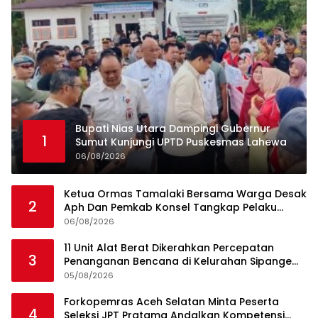
Bupati Nias Utara Dampingi Gubernur
1
Sumut Kunjungi UPTD Puskesmas Lahewa
06/08/2026
Ketua Ormas Tamalaki Bersama Warga Desak
2
Aph Dan Pemkab Konsel Tangkap Pelaku
Angkut Cangkang Sawit Overload, Truk PT KAP
06/08/2026
Melintas Jalan Umum
11 Unit Alat Berat Dikerahkan Percepatan
3
Penanganan Bencana di Kelurahan Sipange
Kecamatan Tukka
05/08/2026
Forkopemras Aceh Selatan Minta Peserta
4
Seleksi JPT Pratama Andalkan Kompetensi