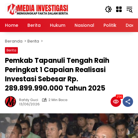
Langsung
ke
konten
Home
Berita
Hukum
Nasional
Politik
Daer
Beranda
Berita
Berita
Pemkab Tapanuli Tengah Raih
Peringkat 1 Capaian Realisasi
Investasi Sebesar Rp.
289.899.990.000 Tahun 2025
256
Rafdy Guci
2 Min Baca
13/06/2026