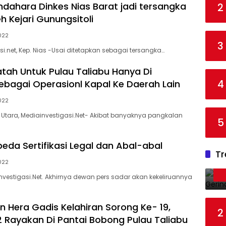
dahara Dinkes Nias Barat jadi tersangka
2
h Kejari Gunungsitoli
022
3
i.net, Kep. Nias -Usai ditetapkan sebagai tersangka…
atah Untuk Pulau Taliabu Hanya Di
4
bagai Operasionl Kapal Ke Daerah Lain
022
Utara, Mediainvestigasi.Net- Akibat banyaknya pangkalan
5
eda Sertifikasi Legal dan Abal-abal
Tr
022
estigasi.Net. Akhirnya dewan pers sadar akan kekeliruannya
n Hera Gadis Kelahiran Sorong Ke- 19,
2
 Rayakan Di Pantai Bobong Pulau Taliabu