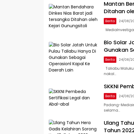
Mantan Ben
Ditahan ole
Berita
24/08/2
MediaInvestigas
Bio Solar J
Gunakan Se
Berita
24/08/2
Taliabu Maluku 
nakal…
SKKNI Pemb
Berita
24/08/2
Padang-Mediainv
selama…
Ulang Tahu
Tahun 2022