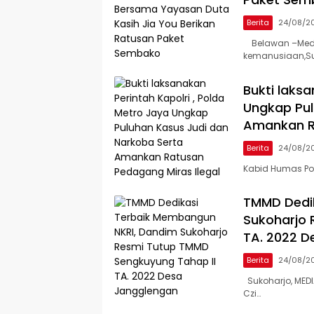
Berita
24/08/2
Media
Belawan –Media
Investigasi
kemanusiaan,
– Media
Bukti laksa
Berita
Ungkap Pul
Online
Amankan Ra
Berita
24/08/2
Kabid Humas Pol
TMMD Dedi
Sukoharjo 
TA. 2022 D
Berita
24/08/2
Sukoharjo, MEDI
Czi…