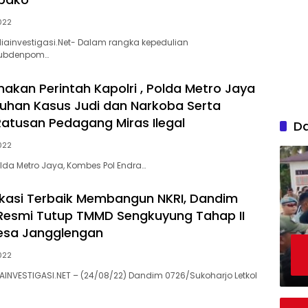
022
investigasi.Net- Dalam rangka kepedulian
Subdenpom…
nakan Perintah Kapolri , Polda Metro Jaya
uhan Kasus Judi dan Narkoba Serta
tusan Pedagang Miras Ilegal
D
022
da Metro Jaya, Kombes Pol Endra…
kasi Terbaik Membangun NKRI, Dandim
Resmi Tutup TMMD Sengkuyung Tahap II
esa Jangglengan
022
AINVESTIGASI.NET – (24/08/22) Dandim 0726/Sukoharjo Letkol