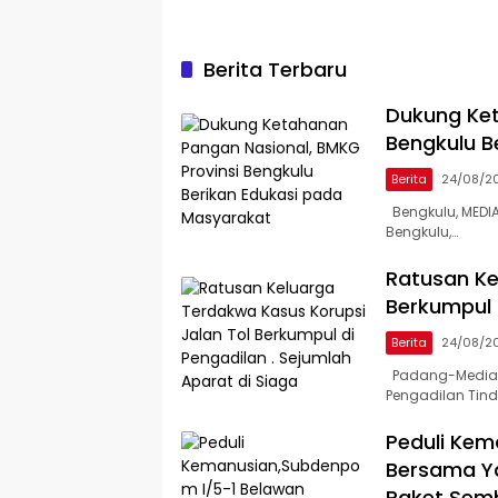
Berita Terbaru
Dukung Ket
Bengkulu B
Berita
24/08/2
Bengkulu, MEDIA
Bengkulu,…
Ratusan Ke
Berkumpul 
Berita
24/08/2
Padang-Mediain
Pengadilan Tin
Peduli Kem
Bersama Ya
Paket Sem