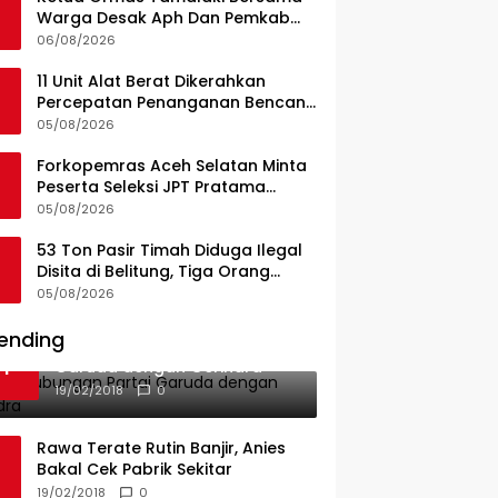
Warga Desak Aph Dan Pemkab
Konsel Tangkap Pelaku Angkut
06/08/2026
Cangkang Sawit Overload, Truk
PT KAP Melintas Jalan Umum
11 Unit Alat Berat Dikerahkan
Percepatan Penanganan Bencana
di Kelurahan Sipange Kecamatan
05/08/2026
Tukka
Forkopemras Aceh Selatan Minta
Peserta Seleksi JPT Pratama
Andalkan Kompetensi dan
05/08/2026
Integritas, Bukan Kedekatan
53 Ton Pasir Timah Diduga Ilegal
Disita di Belitung, Tiga Orang
Diamankan, Dua Masih Diburu
05/08/2026
ending
Ini Dia Hubungan Partai
1
Garuda dengan Gerindra
19/02/2018
0
Rawa Terate Rutin Banjir, Anies
Bakal Cek Pabrik Sekitar
19/02/2018
0