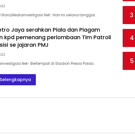
022
3
tara,Mediainvestigasi.Net- Hari ini selasa tanggal…
tro Jaya serahkan Piala dan Piagam
n kpd pemenang perlombaan Tim Patroli
4
esisi se jajaran PMJ
022
5
nvestigasi.Net- Bertempat di Stadion Presisi Polda…
Selengkapnya