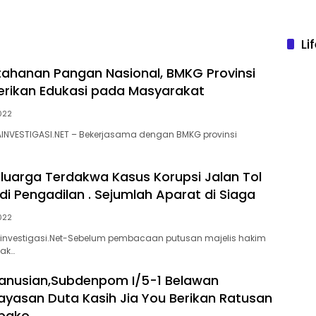
Li
ahanan Pangan Nasional, BMKG Provinsi
erikan Edukasi pada Masyarakat
022
INVESTIGASI.NET – Bekerjasama dengan BMKG provinsi
luarga Terdakwa Kasus Korupsi Jalan Tol
di Pengadilan . Sejumlah Aparat di Siaga
022
vestigasi.Net-Sebelum pembacaan putusan majelis hakim
dak…
anusian,Subdenpom I/5-1 Belawan
yasan Duta Kasih Jia You Berikan Ratusan
bako