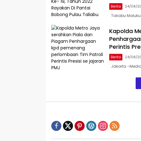
Berita
24/08/2
Taliabu Maluku U
Kapolda Me
Penhargaa
Perintis Pr
Berita
24/08/2
Jakarta –Mediai