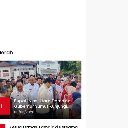
aerah
Bupati Nias Utara Dampingi
1
Gubernur Sumut Kunjungi
UPTD Puskesmas Lahewa
06/08/2026
Ketua Ormas Tamalaki Bersama