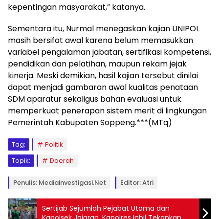
kepentingan masyarakat,” katanya.
Sementara itu, Nurmal menegaskan kajian UNIPOL
masih bersifat awal karena belum memasukkan
variabel pengalaman jabatan, sertifikasi kompetensi,
pendidikan dan pelatihan, maupun rekam jejak
kinerja. Meski demikian, hasil kajian tersebut dinilai
dapat menjadi gambaran awal kualitas penataan
SDM aparatur sekaligus bahan evaluasi untuk
memperkuat penerapan sistem merit di lingkungan
Pemerintah Kabupaten Soppeng.***(MTq)
Tag:
Politik
Topik:
Daerah
Penulis: Mediainvestigasi.net
Editor: Atri
Sertijab Sejumlah Pejabat Utama dan
Kapolsek Jajaran, Kapolres Inhil Tekankan