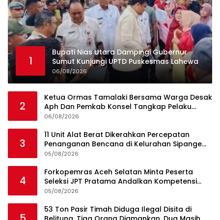
Bupati Nias Utara Dampingi Gubernur
1
Sumut Kunjungi UPTD Puskesmas Lahewa
06/08/2026
Ketua Ormas Tamalaki Bersama Warga Desak
2
Aph Dan Pemkab Konsel Tangkap Pelaku
Angkut Cangkang Sawit Overload, Truk PT KAP
06/08/2026
Melintas Jalan Umum
11 Unit Alat Berat Dikerahkan Percepatan
3
Penanganan Bencana di Kelurahan Sipange
Kecamatan Tukka
05/08/2026
Forkopemras Aceh Selatan Minta Peserta
4
Seleksi JPT Pratama Andalkan Kompetensi
dan Integritas, Bukan Kedekatan
05/08/2026
53 Ton Pasir Timah Diduga Ilegal Disita di
5
Belitung, Tiga Orang Diamankan, Dua Masih