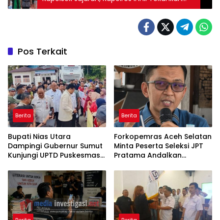
Profesionalisme dan Pelayanan Presisi
Pos Terkait
Berita
Berita
Bupati Nias Utara
Forkopemras Aceh Selatan
Dampingi Gubernur Sumut
Minta Peserta Seleksi JPT
Kunjungi UPTD Puskesmas
Pratama Andalkan
Lahewa
Kompetensi dan Integritas,
Bukan Kedekatan