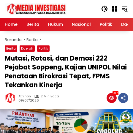
Langsung
ke
konten
Home
Berita
Hukum
Nasional
Politik
Daer
Beranda
Berita
Berita
Daerah
Politik
Mutasi, Rotasi, dan Demosi 222
Pejabat Soppeng, Kajian UNIPOL Nilai
Penataan Birokrasi Tepat, FPMS
Tekankan Kinerja
417
Atrijhon
2 Min Baca
09/07/2026