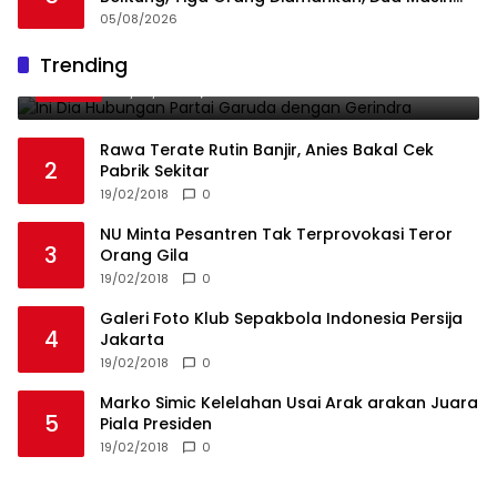
Diburu
05/08/2026
Ini Dia Hubungan Partai Garuda dengan
Trending
1
Gerindra
19/02/2018
0
Rawa Terate Rutin Banjir, Anies Bakal Cek
2
Pabrik Sekitar
19/02/2018
0
NU Minta Pesantren Tak Terprovokasi Teror
3
Orang Gila
19/02/2018
0
Galeri Foto Klub Sepakbola Indonesia Persija
4
Jakarta
19/02/2018
0
Marko Simic Kelelahan Usai Arak arakan Juara
5
Piala Presiden
19/02/2018
0