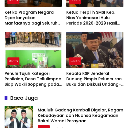
Berita
Berita
Ketika Program Negara
Ketua Terpilih SMSI Kep.
Dipertanyakan
Nias Yonimasari Hulu
Manfaatnya bagi Seluruh
Periode 2026-2029 Hasil
Penggiat Literasi
Musda Ke -I
Berita
Berita
Penuhi Tujuh Kategori
Kepala KSP Jenderal
Penilaian, Desa Tellulimpoe
Dudung Pimpin Peluncuran
Siap Wakili Soppeng pada
Buku dan Diskusi Undang-
Ajang Desa Berkinerja Baik
Undang Perekonomian
2026
Nasional
Baca Juga
Mauluik Gadang Kembali Digelar, Ragam
Kebudayaan dan Nuansa Keagamaan
Bakal Warnai Perayaan